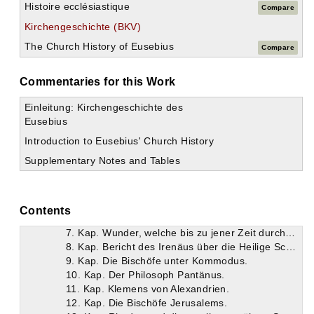
Histoire ecclésiastique
Compare
Kirchengeschichte (BKV)
Expand all
The Church History of Eusebius
Compare
Kirchengeschichte (Historia Ecclesiastica)
Erstes Buch
Zweites Buch
Commentaries for this Work
Drittes Buch
Viertes Buch
Einleitung: Kirchengeschichte des
Fünftes Buch
Eusebius
Vorwort.
Introduction to Eusebius' Church History
1. Kap. Zahl und Art der Kämpfe für den Glauben in Gallien unter Verus.
Supplementary Notes and Tables
2. Kap. Liebesdienst der gottgeliebten Märtyrer an während der Verfolgung Abgefallenen.
3. Kap. Die Traumvision des Märtyrers Attalus.
4. Kap. Brieflicher Bericht der Märtyrer über Irenäus.
5. Kap. Gott schickt dem Kaiser Mark Aurel auf unsere Gebete hin Regen.
Contents
6. Kap. Verzeichnis der Bischöfe Roms.
7. Kap. Wunder, welche bis zu jener Zeit durch die Gläubigen gewirkt wurden.
8. Kap. Bericht des Irenäus über die Heilige Schrift.
9. Kap. Die Bischöfe unter Kommodus.
10. Kap. Der Philosoph Pantänus.
11. Kap. Klemens von Alexandrien.
12. Kap. Die Bischöfe Jerusalems.