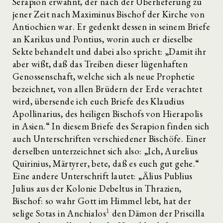
Serapion erwähnt, der nach der Überlieferung zu
jener Zeit nach Maximinus Bischof der Kirche von
Antiochien war. Er gedenkt dessen in seinem Briefe
an Karikus und Pontius, worin auch er dieselbe
Sekte behandelt und dabei also spricht: „Damit ihr
aber wißt, daß das Treiben dieser lügenhaften
Genossenschaft, welche sich als neue Prophetie
bezeichnet, von allen Brüdern der Erde verachtet
wird, übersende ich euch Briefe des Klaudius
Apollinarius, des heiligen Bischofs von Hierapolis
in Asien.“ In diesem Briefe des Serapion finden sich
auch Unterschriften verschiedener Bischöfe. Einer
derselben unterzeichnet sich also: „Ich, Aurelius
Quirinius, Märtyrer, bete, daß es euch gut gehe.“
Eine andere Unterschrift lautet: „Älius Publius
Julius aus der Kolonie Debeltus in Thrazien,
Bischof: so wahr Gott im Himmel lebt, hat der
1
selige Sotas in Anchialos
den Dämon der Priscilla