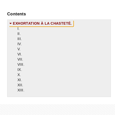
Contents
EXHORTATION À LA CHASTETÉ.
I.
II.
III.
IV.
V.
VI.
VII.
VIII.
IX.
X.
XI.
XII.
XIII.