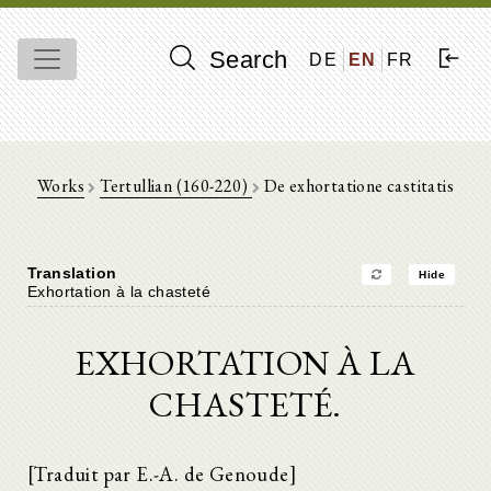
Search
DE
EN
FR
Works
Tertullian (160-220)
De exhortatione castitatis
Translation
Hide
Exhortation à la chasteté
EXHORTATION À LA
CHASTETÉ.
[Traduit par E.-A. de Genoude]