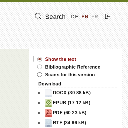
Search
DE
EN
FR
||
Show the text
Bibliographic Reference
Scans for this version
Download
DOCX (30.88 kB)
EPUB (17.12 kB)
PDF (60.23 kB)
RTF (34.66 kB)