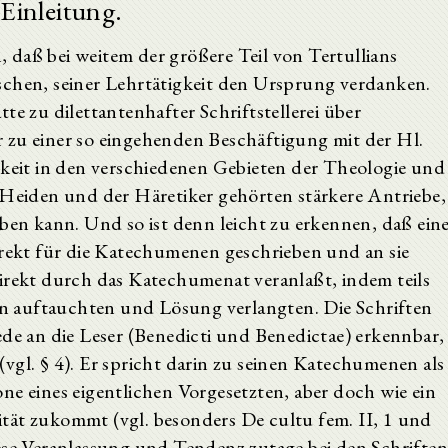
Einleitung.
daß bei weitem der größere Teil von Tertullians
chen, seiner Lehrtätigkeit den Ur­sprung verdanken.
te zu dilettantenhafter Schriftstellerei über
 zu einer so ein­gehenden Beschäftigung mit der Hl.
gkeit in den verschiedenen Gebieten der Theologie und
 Heiden und der Häretiker gehörten stärkere An­triebe,
eben kann. Und so ist denn leicht zu erkennen, daß ein
irekt für die Katechumenen geschrieben und an sie
indirekt durch das Katechumenat veranlaßt, indem teils
agen auftauchten und Lösung verlangten. Die Schriften
ede an die Leser (Benedicti und Benedictae) erkennbar,
t (vgl. § 4). Er spricht darin zu seinen Katechumenen als
e eines eigentlichen Vor­gesetzten, aber doch wie ein
tät zukommt (vgl. besonders De cultu fem. II, 1 und
ese Veranlassung und Tendenz zutage bei den Schrifte