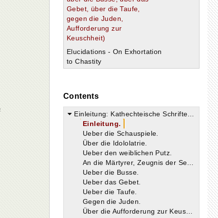
Gebet, über die Taufe,
gegen die Juden,
Aufforderung zur
Keuschheit)
Elucidations - On Exhortation
to Chastity
Contents
e
Einleitung: Kathechteische Schriften (Über die Schauspiele, Über die Idolatrie, über den weiblichen Putz, An die Märtyrer, Zeugnis der Seele, über die Busse, über das Gebet, über die Taufe, gegen die Juden, Aufforderung zur Keuschheit)
Einleitung.
Ueber die Schauspiele.
Über die Idololatrie.
Ueber den weiblichen Putz.
An die Märtyrer, Zeugnis der Seeke
Ueber die Busse.
Ueber das Gebet.
Ueber die Taufe.
Gegen die Juden.
Über die Aufforderung zur Keuschheit
n