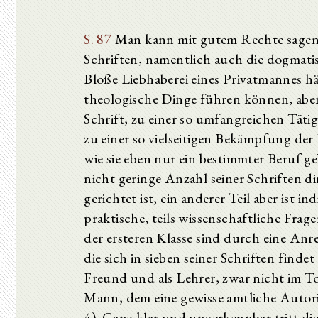
S. 87
Man kann mit gutem Rechte sagen, 
Schriften, namentlich auch die dogmatis
Bloße Liebhaberei eines Privat­mannes hät
theologische Dinge führen können, aber
Schrift, zu einer so umfangreichen Täti
zu einer so vielseitigen Bekämpfung der
wie sie eben nur ein bestimmter Beruf g
nicht geringe Anzahl seiner Schriften d
gerichtet ist, ein anderer Teil aber ist 
praktische, teils wissenschaft­liche Fr
der ersteren Klasse sind durch eine Anr
die sich in sieben seiner Schriften finde
Freund und als Lehrer, zwar nicht im Ton
Mann, dem eine gewisse amtliche Autori
4). Ganz klar und unverkennbar tritt di