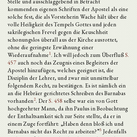
Stelle und ausschlaggebend in Betracht
kommenden eigenen Schriften der Apostel als eine
solche fest, die als Vorsteherin Wache hält über die
volle Heiligkeit des Tempels Gottes und jeden
sakrilegischen Frevel gegen die Keuschheit
schonungslos überall aus der Kirche ausrottet,
ohne die geringste Erwähnung einer
1
Wiederaufnahme
. Ich will jedoch zum Überfluß
S.
457
auch noch das Zeugnis eines Begleiters der
Apostel hinzufügen, welches geeignet ist, die
Disziplin der Lehrer, und zwar mit unmittelbar
folgendem Recht, zu bestätigen. Es ist nämlich ein
an die Hebräer gerichtetes Schreiben des Barnabas
2
vorhanden
. Der
S. 458
selbe war ein von Gott
hochgeehrter Mann, da ihn Paulus in Beobachtung
der Enthaltsamkeit sich zur Seite stellte, da er in
einem Zuge fortfährt: „Haben denn bloß ich und
3
Barnabas nicht das Recht zu arbeiten?”
Jedenfalls