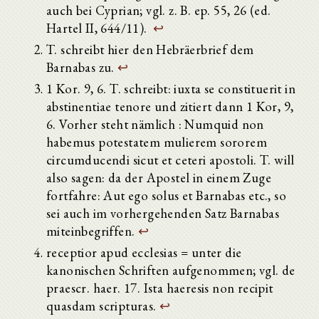
auch bei Cyprian; vgl. z. B. ep. 55, 26 (ed.
Hartel II, 644/11).
↩
T. schreibt hier den Hebräerbrief dem
Barnabas zu.
↩
1 Kor. 9, 6. T. schreibt: iuxta se constituerit in
abstinentiae tenore und zitiert dann 1 Kor, 9,
6. Vorher steht nämlich : Numquid non
habemus potestatem mulierem sororem
circumducendi sicut et ceteri apostoli. T. will
also sagen: da der Apostel in einem Zuge
fortfahre: Aut ego solus et Barnabas etc., so
sei auch im vorhergehenden Satz Barnabas
miteinbegriffen.
↩
receptior apud ecclesias = unter die
kanonischen Schriften aufgenommen; vgl. de
praescr. haer. 17. Ista haeresis non recipit
quasdam scripturas.
↩