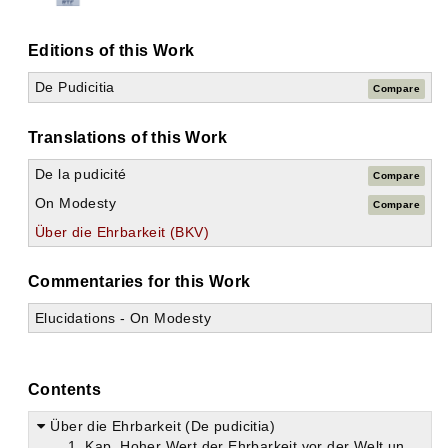
Editions of this Work
De Pudicitia
Compare
Translations of this Work
De la pudicité
Compare
On Modesty
Compare
Über die Ehrbarkeit (BKV)
Commentaries for this Work
Elucidations - On Modesty
Contents
Über die Ehrbarkeit (De pudicitia)
1. Kap. Hoher Wert der Ehrbarkeit vor der Welt und noch mehr in der Kirche Gottes. Ein Edikt des Bischofs der Bischöfe hat dagegen verstoßen. Tertullian ist deshalb aus der Gemeinschaft der Psychiker ausgetreten, was man nicht tadeln darf. Die laxe Praxis der Psychiker in Bezug auf die zweite Ehe führt notwendig zu sündlicher Nachsicht gegen Hurer und Ehebrecher.