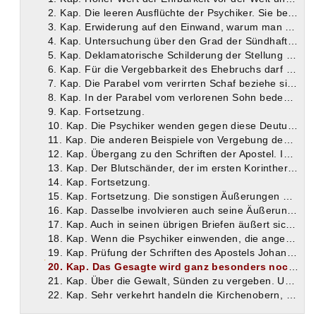
2. Kap. Die leeren Ausflüchte der Psychiker. Sie berufen sich auf Stellen der Hl. Schrift, die von Gottes Milde und seiner Neigung, zu vergeben, reden. Solche Stellen gibt es, aber dagegen stehen andere, die von seiner Strenge und dem Gericht zeugen. Die Lösung dieser Widersprüche liegt darin, daß es zweierlei Sünden gibt, vergebbare und unvergebbare. Darnach richtet sich auch die Buße.
3. Kap. Erwiderung auf den Einwand, warum man sich überhaupt noch der Buße unterziehen solle, wenn sie ihren Zweck, die Nachlassung der Sünden, nicht erreicht. Sie bereite, sagt Tertullian, die Nachlassung im Forum Gottes vor und sei also doch nicht umsonst.
4. Kap. Untersuchung über den Grad der Sündhaftigkeit von Ehebruch und Hurerei speziell. Sie sind unter sich an Sündhaftigkeit einander gleich.
5. Kap. Deklamatorische Schilderung der Stellung der Sünde des Ehebruchs zwischen Abgötterei und Mord.
6. Kap. Für die Vergebbarkeit des Ehebruchs darf man sich nicht auf das Alte Testament berufen. Denn in diesem Punkte ist dasselbe abgetan und im Neuen Bunde gilt eine neue Ordnung.
7. Kap. Die Parabel vom verirrten Schaf beziehe sich nicht auf christliche Sünder, sondern auf heidnische. Desgleichen die von der verlorenen Drachme.
8. Kap. In der Parabel vom verlorenen Sohn bedeutet nicht der ältere Sohn das Judenvolk und der jüngere die Christenheit, wie man gewöhnlich annimmt, sondern die Heidenwelt.
9. Kap. Fortsetzung.
10. Kap. Die Psychiker wenden gegen diese Deutung der drei Parabeln allerdings ein, die eigentliche Buße finde auf die Sünden der Heiden noch gar keine Anwendung. Tertullian verhöhnt diesen Einwand.
11. Kap. Die anderen Beispiele von Vergebung des Ehebruchs und der Hurerei aus dem Evangelium beweisen deshalb nichts, weil sie sich vor der Herabkunft des Hl. Geistes ereigneten, mit welcher erst der Neue Bund in Kraft tritt.
12. Kap. Übergang zu den Schriften der Apostel. Im Neuen Bunde werden ähnlich wie im Alten Mord, Ehebruch und Götzendienst gleich zu Anfang vom Apostelkonzil für unvergebbar erklärt.
13. Kap. Der Blutschänder, der im ersten Korintherbriefe genannt wird, ist nicht, wie die Psychiker glauben, dieselbe Person mit dem Sünder, der im zweiten Korintherbriefe Verzeihung erhält.
14. Kap. Fortsetzung.
15. Kap. Fortsetzung. Die sonstigen Äußerungen des Apostels in demselben Briefe über die Unzucht lassen es nicht als denkbar erscheinen, daß er den Blutschänder wieder aufgenommen habe.
16. Kap. Dasselbe involvieren auch seine Äußerungen über die Hurerei, die er im ersten Korintherbriefe macht.
17. Kap. Auch in seinen übrigen Briefen äußert sich der Apostel Paulus über die. Unzuchtsvergehen in einem so strengen Tone, daß man sieht, er will, der Christ soll ein für allemal mit ihnen gebrochen haben. Das heißt soviel, als er erklärt den Ehebruch für unvergebbar.
18. Kap. Wenn die Psychiker einwenden, die angeführten Schriftstellen hätten nicht die ihnen hier beigelegte Tragweite, so gibt es noch viele andere Stellen, in welchen der Ehebruch speziell und namentlich verdammt wird. Ehebrecher dürfen daher die Kirchengemeinschaft niemals wieder erhalten, obwohl sie zur Buße zuzulassen sind und Buße tun sollen.
19. Kap. Prüfung der Schriften des Apostels Johannes in Bezug auf die vorgetragene Theorie von der Unvergebbarkeit der genannten Sünden durch die Kirche.
20. Kap. Das Gesagte wird ganz besonders noch bestätigt durch den Hebräerbrief und einige alttestamentliche Vorbilder.
21. Kap. Über die Gewalt, Sünden zu vergeben. Unterscheidung von Kirchenzucht und höherer Vollmacht. Die Kirche in ihren Bischöfen hat nicht die Gewalt, derartige Sünden zu vergeben, sondern nur Gott hat sie, und wenn Christas sie Matth. 16, 19 dem Petrus übertrug, so galt dies nur für dessen Person, da ein solcher Anteil an der göttlichen Machtvollkommenheit an und für sich nur pneumatischen Menschen übertragen werden kann.
22. Kap. Sehr verkehrt handeln die Kirchenobern, wenn sie den Unzuchtssündern auf die Fürbitte der Märtyrer den Kirchenfrieden erteilen, dagegen ihn denen verweigern, welche bei der Verfolgung, von Folterschmerzen überwunden, abfielen.