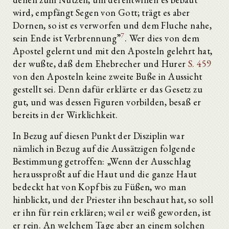
wird, empfängt Segen von Gott; trägt es aber
Dornen, so ist es verworfen und dem Fluche nahe,
7
sein Ende ist Verbrennung”
. Wer dies von dem
Apostel gelernt und mit den Aposteln gelehrt hat,
der wußte, daß dem Ehebrecher und Hurer
S. 459
von den Aposteln keine zweite Buße in Aussicht
gestellt sei. Denn dafür erklärte er das Gesetz zu
gut, und was dessen Figuren vorbilden, besaß er
bereits in der Wirklichkeit.
In Bezug auf diesen Punkt der Disziplin war
nämlich in Bezug auf die Aussätzigen folgende
Bestimmung getroffen: „Wenn der Ausschlag
heraussproßt auf die Haut und die ganze Haut
bedeckt hat von Kopf bis zu Füßen, wo man
hinblickt, und der Priester ihn beschaut hat, so soll
er ihn für rein erklären; weil er weiß geworden, ist
er rein. An welchem Tage aber an einem solchen