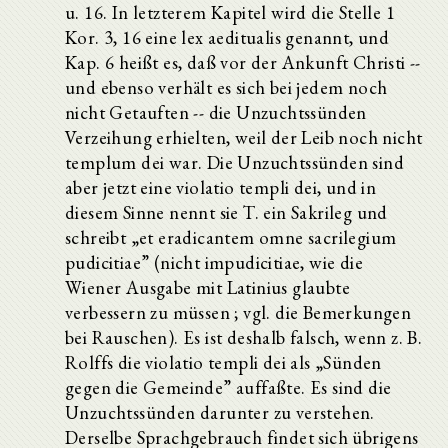
u. 16. In letzterem Kapitel wird die Stelle 1
Kor. 3, 16 eine lex aeditualis genannt, und
Kap. 6 heißt es, daß vor der Ankunft Christi --
und ebenso verhält es sich bei jedem noch
nicht Getauften -- die Unzuchtssünden
Verzeihung erhielten, weil der Leib noch nicht
templum dei war. Die Unzuchtssünden sind
aber jetzt eine violatio templi dei, und in
diesem Sinne nennt sie T. ein Sakrileg und
schreibt „et eradicantem omne sacrilegium
pudicitiae” (nicht impudicitiae, wie die
Wiener Ausgabe mit Latinius glaubte
verbessern zu müssen ; vgl. die Bemerkungen
bei Rauschen). Es ist deshalb falsch, wenn z. B.
Rolffs die violatio templi dei als „Sünden
gegen die Gemeinde” auffaßte. Es sind die
Unzuchtssünden darunter zu verstehen.
Derselbe Sprachgebrauch findet sich übrigens