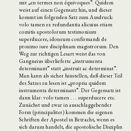
mit „en termes non équivoques”. Quidem
weist auf einen Gegensatz hin, und dieser
kommt im folgenden Satz zum Ausdruck:
volo tamen ex redundantia alicuius etiam
comitis apostolorum testimonium
superducere, idoneum confirmandi de
proximo iure disciplinam magistrorum. Den
Weg zur richtigen Lesart weist das von
Gangneius überlieferte „instrumenta
determinant” statt „instruit ac determinat”.
Man kann als sicher hinstellen, daß dieser Teil
des Satzes zu lesen ist „propria quidem
instrumenta determinant”. Der Gegensatz ist
dann klar: volo tamen . . . superducere etc.
Zunächst und zwar in ausschlaggebender
Form (principaliter) kommen die eigenen
Schriften der Apostel in Betracht, wenn es
sich darum handelt, die apostolische Disziplin