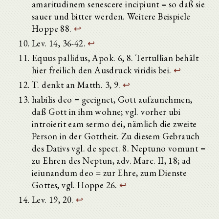
amaritudinem senescere incipiunt = so daß sie
sauer und bitter werden. Weitere Beispiele
Hoppe 88.
↩
Lev. 14, 36-42.
↩
Equus pallidus, Apok. 6, 8. Tertullian behält
hier freilich den Ausdruck viridis bei.
↩
T. denkt an Matth. 3, 9.
↩
habilis deo = geeignet, Gott aufzunehmen,
daß Gott in ihm wohne; vgl. vorher ubi
introierit eam sermo dei, nämlich die zweite
Person in der Gottheit. Zu diesem Gebrauch
des Dativs vgl. de spect. 8. Neptuno vomunt =
zu Ehren des Neptun, adv. Marc. II, 18; ad
ieiunandum deo = zur Ehre, zum Dienste
Gottes, vgl. Hoppe 26.
↩
Lev. 19, 20.
↩