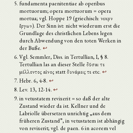
fundamenta paenitentiae ab operibus
mortuorum; opera mortuorum = opera
mortua; vgl. Hoppe 19 (griechisch: νεκρῶν
ἔργων). Der Sinn ist: nicht wiederum erst die
Grundlage des christlichen Lebens legen
durch Abwendung von den toten Werken in
der Buße.
↩
Vgl. Semmler, Diss. in Tertullian, I, § 8.
Tertullian las an dieser Stelle δῦσαι τε
μέλλοντος αὶῶνος statt δυνάμεις τε etc.
↩
Hebr. 6, 4-8.
↩
Lev. 13, 12-14.
↩
in vetustatem revixerit = so daß der alte
Zustand wieder da ist. Kellner und de
Labriolle übersetzen unrichtig „aus dem
früheren Zustand”, in vetustatem ist abhängig
von revixerit; vgl. de paen. 6 in acorem vel