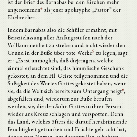
ist der Brief des Barnabas bei den Kirchen mehr
4
angenommen
als jener apokryphe „Pastor” der
Ehebrecher.
Indem Barnabas also die Schüler ermahnt, mit
Beiseitelassung aller Anfangsstufen nach der
Vollkommenheit zu streben und nicht wieder den
5
Grund in der Buße über tote Werke
zu legen, sagt
er: „Es ist unmöglich, daß diejenigen, welche
einmal erleuchtet sind, das himmlische Geschenk
gekostet, an dem Hl. Geiste teilgenommen und die
Süßigkeit des Wortes Gottes gekostet haben, wenn
6
sie, da die Welt sich bereits zum Untergang neigt
,
abgefallen sind, wiederum zur Buße berufen
werden, sie, die den Sohn Gottes in ihrer Person
wieder ans Kreuz schlagen und verspotten. Denn
das Land, welches öfters die darauf herabrinnende
Feuchtigkeit getrunken und Früchte gebracht hat,
denen zum Nutzen, um derentwillen es bebaut