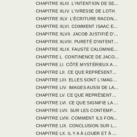
C
HAPITRE XLIII. L'INTENTION DE SES FILLES.
CHAPITRE XLIV. L'IVRESSE DE LOTH.
C
HAPITRE XLV. L'ÉCRITURE RACONTE SOUVENT SANS APPROUVER.
C
HAPITRE XLVI. COMMENT ISAAC EST RECONNU POUR ÉPOUX DE RÉBECCA. SIGNIFICATION MYSTIQUE.
C
HAPITRE XLVII. JACOB JUSTIFIÉ D'AVOIR EU QUATRE FEMMES.
C
HAPITRE XLVIII. PURETÉ D'INTENTION CHEZ LES PATRIARCHES COMME CHEZ LES APÔTRES.
C
HAPITRE XLIX. FAUSTE CALOMNIE JACOB, LIA ET RACHEL.
C
HAPITRE L. CONTINENCE DE JACOB.
C
HAPITRE LI. CÔTÉ MYSTÉRIEUX A SAISIR.
C
HAPITRE LII. CE QUE REPRÉSENTENT MYSTIQUEMENT LIA ET RACHEL.
C
HAPITRE LIII. ELLES SONT L'IMAGE DE LA VIE PRÉSENTE ET DE LA VIE FUTURE.
C
HAPITRE LIV. IMAGES AUSSI DE LA VIE ACTIVE ET DE LA VIE CONTEMPLATIVE. BALA.
C
HAPITRE LV. CE QUE REPRÉSENTE ZELPHA DANS LE SENS MYSTIQUE.
C
HAPITRE LVI. CE QUE SIGNIFIE LA MANDRAGORE.
C
HAPITRE LVII. SUR LES CONTEMPLATIFS PROPRES A LA VIE ACTIVE.
C
HAPITRE LVIII. COMMENT ILS FONT ESTIMER LE GENRE DE VIE QU'ILS AVAIENT D'ABORD CHOISI.
C
HAPITRE LIX. CONCLUSION SUR LES TROIS PATRIARCHES.
C
HAPITRE LX. IL Y A À LOUER ET À BLAMER DANS LOTH. JUDA N'EST LOUÉ NULLE PART.