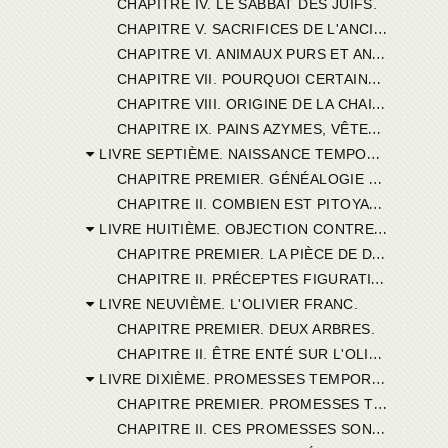
CHAPITRE IV. LE SABBAT DES JUIFS.
C
HAPITRE V. SACRIFICES DE L'ANCIEN TESTAMENT.
C
HAPITRE VI. ANIMAUX PURS ET ANIMAUX IMPURS.
C
HAPITRE VII. POURQUOI CERTAINS ANIMAUX DÉCLARÉS IMPURS.
C
HAPITRE VIII. ORIGINE DE LA CHAIR, D'APRÈS LES MANICHÉENS.
C
HAPITRE IX. PAINS AZYMES, VÊTEMENTS INTERDITS AUTRES OBSERVANCES.
LIVRE SEPTIÈME. NAISSANCE TEMPORELLE DE JÉSUS-CHRIST.
C
HAPITRE PREMIER. GÉNÉALOGIE DE JÉSUS-CHRIST REJETÉE PAR FAUSTE.
C
HAPITRE II. COMBIEN EST PITOYABLE L'ARGUMENTATION DE FAUSTE.
LIVRE HUITIÈME. OBJECTION CONTRE L'ANCIEN TESTAMENT.
C
HAPITRE PREMIER. LA PIÈCE DE DRAP NEUF ET LE VIEIL HABIT.
C
HAPITRE II. PRÉCEPTES FIGURATIFS DE L'ANCIEN TESTAMENT.
LIVRE NEUVIÈME. L'OLIVIER FRANC.
CHAPITRE PREMIER. DEUX ARBRES.
C
HAPITRE II. ÊTRE ENTÉ SUR L'OLIVIER FRANC.
LIVRE DIXIÈME. PROMESSES TEMPORELLES.
C
HAPITRE PREMIER. PROMESSES TEMPORELLES CONTENUES DANS L'ANCIEN TESTAMENT.
C
HAPITRE II. CES PROMESSES SONT DES FIGURES.