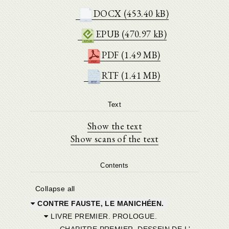
DOCX (453.40 kB)
EPUB (470.97 kB)
PDF (1.49 MB)
RTF (1.41 MB)
Text
Show the text
Show scans of the text
Contents
Collapse all
CONTRE FAUSTE, LE MANICHÉEN.
LIVRE PREMIER. PROLOGUE.
C
HAPITRE PREMIER. DESSEIN DE L'AUTEUR.