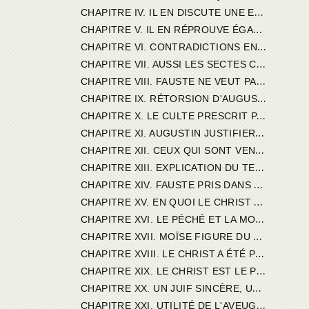
C
HAPITRE IV. IL EN DISCUTE UNE ET LA REJETTE.
C
HAPITRE V. IL EN RÉPROUVE ÉGALEMENT UNE SECONDE.
C
HAPITRE VI. CONTRADICTIONS ENTRE LA DOCTRINE DE MOISE ET CELLE DU CHRIST.
C
HAPITRE VII. AUSSI LES SECTES CHRÉTIENNES REJETTENT-ELLES LA LOI DE MOÏSE.
C
HAPITRE VIII. FAUSTE NE VEUT PAS CROIRE SANS PREUVES.
C
HAPITRE IX. RÉTORSION D'AUGUSTIN.
C
HAPITRE X. LE CULTE PRESCRIT PAR MOÏSE N'ÉTAIT POINT UN PAGANISME.
C
HAPITRE XI. AUGUSTIN JUSTIFIERA LES TEXTES INCRIMINÉS. SI FAUSTE NE CROIT PAS A L'ÉVANGILE, QUI CROIRA A FAUSTE ?
C
HAPITRE XII. CEUX QUI SONT VENUS AVANT LE CHRIST SONT DES VOLEURS ET DES LARRONS. SENS DE CE TEXTE.
C
HAPITRE XIII. EXPLICATION DU TEXTE : TOUTE PAROLE SERA ASSURÉE PAR LA DÉPOSIJION DE DEUX OU TROIS TÉMOINS.
C
HAPITRE XIV. FAUSTE PRIS DANS SES PROPRES ARGUMENTS.
C
HAPITRE XV. EN QUOI LE CHRIST RESSEMBLE A MOÏSE, ET EN QUOI IL EN DIFFÈRE.
C
HAPITRE XVI. LE PÉCHÉ ET LA MORT DE MOÏSE N'ÔTENT RIEN A SON MÉRITE.
C
HAPITRE XVII. MOÏSE FIGURE DU CHRIST.
C
HAPITRE XVIII. LE CHRIST A ÉTÉ PROPHÈTE.
C
HAPITRE XIX. LE CHRIST EST LE PROPHÈTE PROMIS A MOÏSE.
C
HAPITRE XX. UN JUIF SINCÈRE, UN PAÏEN DE BONNE FOI, SERAIENT CONVAINCUS PAR LES PROPHÉTIES.
C
HAPITRE XXI. UTILITÉ DE L'AVEUGLEMENT DES JUIFS.