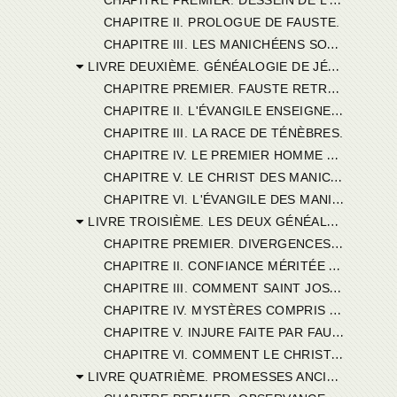
CHAPITRE II. PROLOGUE DE FAUSTE.
C
HAPITRE III. LES MANICHÉENS SONT DE FAUX CHRÉTIENS.
LIVRE DEUXIÈME. GÉNÉALOGIE DE JÉSUS-CHRIST.
C
HAPITRE PREMIER. FAUSTE RETRANCHE DE L'ÉVANGILE LES GÉNÉALOGIES DU CHRIST.
C
HAPITRE II. L'ÉVANGILE ENSEIGNE LA NAISSANCE CORPORELLE DE JÉSUS-CHRIST.
CHAPITRE III. LA RACE DE TÉNÈBRES.
C
HAPITRE IV. LE PREMIER HOMME DES MANICHÉENS.
C
HAPITRE V. LE CHRIST DES MANICHÉENS ENCHAÎNÉ AUX ASTRES ET AUX AUTRES CRÉATURES.
C
HAPITRE VI. L'ÉVANGILE DES MANICHÉENS.
LIVRE TROISIÈME. LES DEUX GÉNÉALOGIES.
C
HAPITRE PREMIER. DIVERGENCES DES DEUX GÉNÉALOGIES.
C
HAPITRE II. CONFIANCE MÉRITÉE PAR LES AUTEURS CHRÉTIENS.
C
HAPITRE III. COMMENT SAINT JOSEPH A PU AVOIR DEUX PÈRES.
C
HAPITRE IV. MYSTÈRES COMPRIS DANS LES DEUX GÉNÉALOGIES.
C
HAPITRE V. INJURE FAITE PAR FAUSTE AUX ÉVANGÉLISTES QU'IL ADOPTE.
C
HAPITRE VI. COMMENT LE CHRIST EST NÉ D'UNE FEMME.
LIVRE QUATRIÈME. PROMESSES ANCIENNES.
C
HAPITRE PREMIER. OBSERVANCES ET PROMESSES TEMPORELLES DANS L'ANCIEN TESTAMENT.