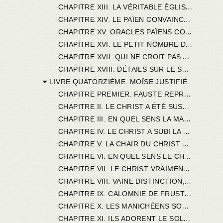
C
HAPITRE XIII. LA VÉRITABLE ÉGLISE FACILE A RECONNAÎTRE.
C
HAPITRE XIV. LE PAÏEN CONVAINCU PAR L'ACCOMPLISSEMENT DES PROPHÉTIES.
C
HAPITRE XV. ORACLES PAÏENS COMPARÉS AUX PRÉDICTIONS DES PROPHÈTES.
C
HAPITRE XVI. LE PETIT NOMBRE DES FIDÈLES. L'IVRAIE TOLÉRÉE PARMI LE BON GRAIN.
C
HAPITRE XVII. QUI NE CROIT PAS AU CHRIST CROIRA ENCORE MOINS A MANÈS.
C
HAPITRE XVIII. DÉTAILS SUR LE SYSTÈME ABSURDE DU MANICHÉISME.
LIVRE QUATORZIÈME. MOÏSE JUSTIFIÉ.
C
HAPITRE PREMIER. FAUSTE REPROCHE A MOÏSE DES MALÉDICTIONS LANCÉES MAL A PROPOS.
C
HAPITRE II. LE CHRIST A ÉTÉ SUSPENDU AU BOIS, IL AVAIT DONC UNE CHAIR MORTELLE.
C
HAPITRE III. EN QUEL SENS LA MALÉDICTION DE MOÏSE TOMBE SUR LE CHRIST.
C
HAPITRE IV. LE CHRIST A SUBI LA PEINE DU PÉCHÉ SANS LE PÉCHÉ.
C
HAPITRE V. LA CHAIR DU CHRIST SEMBLABLE A LA CHAIR DU PÉCHÉ.
C
HAPITRE VI. EN QUEL SENS LE CHRIST A ÉTÉ MAUDIT DE DIEU.
C
HAPITRE VII. LE CHRIST VRAIMENT MAUDIT, PARCE QU'IL EST VRAIMENT MORT.
C
HAPITRE VIII. VAINE DISTINCTION, IMPUTABLE AUX MANICHÉENS.
C
HAPITRE IX. CALOMNIE DE FRUSTE CONTRE MOÏSE.
C
HAPITRE X. LES MANICHÉENS SONT IDOLÂTRES.
C
HAPITRE XI. ILS ADORENT LE SOLEIL ET LA LUNE.