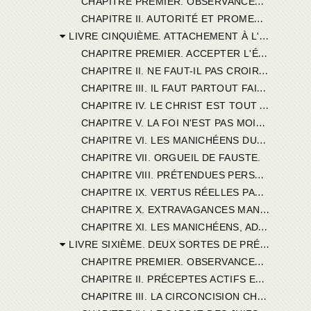
C
HAPITRE II. AUTORITÉ ET PROMESSES FIGURATIVES DE L'ANCIEN TESTAMENT.
LIVRE CINQUIÈME. ATTACHEMENT À L'ÉVANGILE.
C
HAPITRE PREMIER. ACCEPTER L'ÉVANGILE, C'EST ACCOMPLIR CE QU'IL PRESCRIT.
C
HAPITRE II. NE FAUT-IL PAS CROIRE AUSSI CE QU'ORDONNE L'ÉVANGILE ?
C
HAPITRE III. IL FAUT PARTOUT FAIRE CE QU'IL ORDONNE.
C
HAPITRE IV. LE CHRIST EST TOUT A LA FOIS FILS DE DIEU ET FILS DE L'HOMME.
C
HAPITRE V. LA FOI N'EST PAS MOINS NÉCESSAIRE QUE LES OEUVRES. CONSTANCE DEVENU CATHOLIQUE, DE MANICHÉEN QU'IL ÉTAIT.
C
HAPITRE VI. LES MANICHÉENS DUPES OU IMPOSTEURS.
CHAPITRE VII. ORGUEIL DE FAUSTE.
C
HAPITRE VIII. PRÉTENDUES PERSÉCUTIONS DE FAUSTE.
C
HAPITRE IX. VERTUS RÉELLES PARMI LES CATHOLIQUES.
C
HAPITRE X. EXTRAVAGANCES MANICHÉENNES.
C
HAPITRE XI. LES MANICHÉENS, ADORATEURS DU SOLEIL.
LIVRE SIXIÈME. DEUX SORTES DE PRÉCEPTES ANCIENS.
C
HAPITRE PREMIER. OBSERVANCES PRESCRITES DANS L'ANCIEN TESTAMENT.
C
HAPITRE II. PRÉCEPTES ACTIFS ET PRÉCEPTES FIGURATIFS.
C
HAPITRE III. LA CIRCONCISION CHARNELLE.