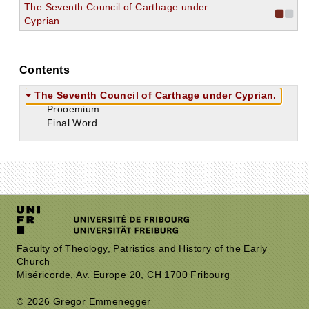
The Seventh Council of Carthage under
Cyprian
Contents
The Seventh Council of Carthage under Cyprian.
Prooemium.
Final Word
Faculty of Theology, Patristics and History of the Early
Church
Miséricorde, Av. Europe 20, CH 1700 Fribourg
© 2026 Gregor Emmenegger