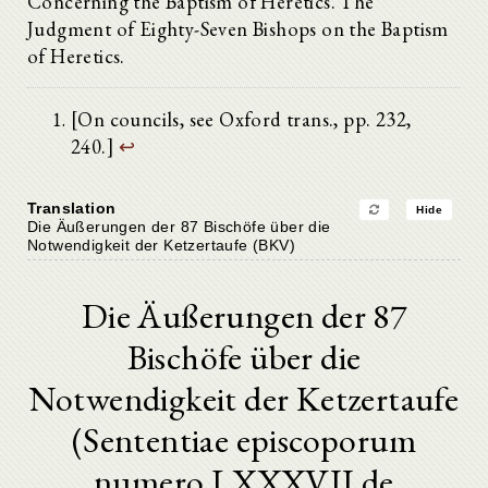
Concerning the Baptism of Heretics. The
Judgment of Eighty-Seven Bishops on the Baptism
of Heretics.
[On councils, see Oxford trans., pp. 232,
240.]
↩
Translation
Hide
Die Äußerungen der 87 Bischöfe über die
Notwendigkeit der Ketzertaufe (BKV)
Die Äußerungen der 87
Bischöfe über die
Notwendigkeit der Ketzertaufe
(Sententiae episcoporum
numero LXXXVII de