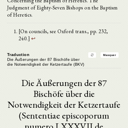
Concerning the Baptism of Heretics. The
Judgment of Eighty-Seven Bishops on the Baptism
of Heretics.
[On councils, see Oxford trans., pp. 232,
240.]
↩
Traduction
Masquer
Die Äußerungen der 87 Bischöfe über
die Notwendigkeit der Ketzertaufe (BKV)
Die Äußerungen der 87
Bischöfe über die
Notwendigkeit der Ketzertaufe
(Sententiae episcoporum
numero LXXXVII de