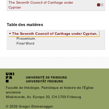
The Seventh Council of Carthage under
Cyprian
Table des matières
The Seventh Council of Carthage under Cyprian.
Prooemium.
Final Word
Faculté de théologie, Patristique et histoire de l'Église
ancienne
Miséricorde, Av. Europe 20, CH 1700 Fribourg
© 2026 Gregor Emmenegger