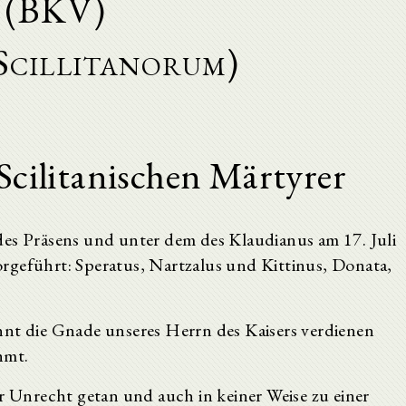
(BKV)
 Scillitanorum)
Scilitanischen Märtyrer
es Präsens und unter dem des Klaudianus am 17. Juli
rgeführt: Speratus, Nartzalus und Kittinus, Donata,
nnt die Gnade unseres Herrn des Kaisers verdienen
hmt.
 Unrecht getan und auch in keiner Weise zu einer