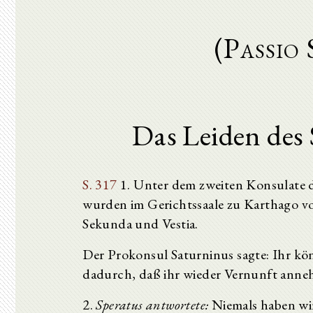
(Passio
Das Leiden des 
S. 317
1. Unter dem zweiten Konsulate d
wurden im Gerichtssaale zu Karthago vo
Sekunda und Vestia.
Der Prokonsul Saturninus sagte: Ihr kö
dadurch, daß ihr wieder Vernunft anne
2.
Speratus antwortete:
Niemals haben wir