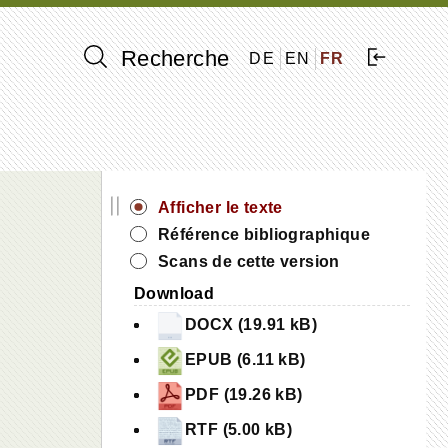
Recherche
DE
EN
FR
||
Afficher le texte
Référence bibliographique
Scans de cette version
Download
DOCX (19.91 kB)
EPUB (6.11 kB)
PDF (19.26 kB)
RTF (5.00 kB)