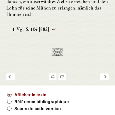
danach, ein auserwähltes Ziel zu erreichen und den
Lohn für seine Mühen zu erlangen, nämlich das
Himmelreich.
Vgl. S. 104 [882].
↩
Leben des heiligen Pachomius (Vita Pachomii)
Kap. 1. Vorwort.
Kap. 2. Jugendzeit des Pachomius.
Afficher le texte
Kap. 3. Berufung zum Asketen.
Référence bibliographique
Kap. 4. Gemeinsames Leben mit Palamon.
Kap. 5. Berufung zum Gründer eines Klosters in Tabennesis.
Scans de cette version
Kap. 6. Erweiterung des Klosters im Verein mit seinem Bruder Johannes.