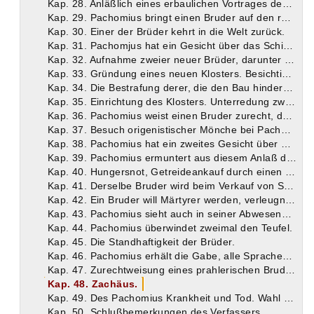
Kap. 28. Anläßlich eines erbaulichen Vortrages des Theodorus leitet Pachomius hochmütige Brüder zur Demut an.
Kap. 29. Pachomius bringt einen Bruder auf den rechten Weg.
Kap. 30. Einer der Brüder kehrt in die Welt zurück.
Kap. 31. Pachomjus hat ein Gesicht über das Schicksal der Brüder. Er macht den Theodorus zum Verwalter in Tabennesis.
Kap. 32. Aufnahme zweier neuer Brüder, darunter des Silvanus.
Kap. 33. Gründung eines neuen Klosters. Besichtigung der älteren Klöster.
Kap. 34. Die Bestrafung derer, die den Bau hindern wollen.
Kap. 35. Einrichtung des Klosters. Unterredung zwischen Theodorus und einem Philosophen.
Kap. 36. Pachomius weist einen Bruder zurecht, der gegen die Regel gehandelt hat.
Kap. 37. Besuch origenistischer Mönche bei Pachomius.
Kap. 38. Pachomius hat ein zweites Gesicht über das Schicksal der Brüder.
Kap. 39. Pachomius ermuntert aus diesem Anlaß die Brüder im Streben nach der Vollkommenheit.
Kap. 40. Hungersnot, Getreideankauf durch einen Bruder, dessen Zurechtweisung durch Pachomius.
Kap. 41. Derselbe Bruder wird beim Verkauf von Sandalen von Pachomius gerügt. Zachäus wird Verwalter.
Kap. 42. Ein Bruder will Märtyrer werden, verleugnet aber Gott; seine Buße.
Kap. 43. Pachomius sieht auch in seiner Abwesenheit den Ungehorsam der Brüder. Belehrung des Pachomius durch ein Kind.
Kap. 44. Pachomius überwindet zweimal den Teufel.
Kap. 45. Die Standhaftigkeit der Brüder.
Kap. 46. Pachomius erhält die Gabe, alle Sprachen zu verstehen.
Kap. 47. Zurechtweisung eines prahlerischen Bruders.
Kap. 48. Zachäus.
Kap. 49. Des Pachomius Krankheit und Tod. Wahl des Petronius zum Nachfolger.
Kap. 50. Schlußbemerkungen des Verfassers.