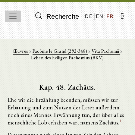
Recherche
DE
EN
FR
Œuvres
Pacôme le Grand (292-348)
Vita Pachomii
Leben des heiligen Pachomius (BKV)
Kap. 48. Zachäus.
Ehe wir die Erzählung beenden, müssen wir zur
Erbauung und zum Nutzen der Leser außerdem
noch eines Mannes Erwähnung tun, der über alles
1
menschliche Lob erhaben war, namens Zachäus.
Dieser wurde nach einer langen Zeit der Askese