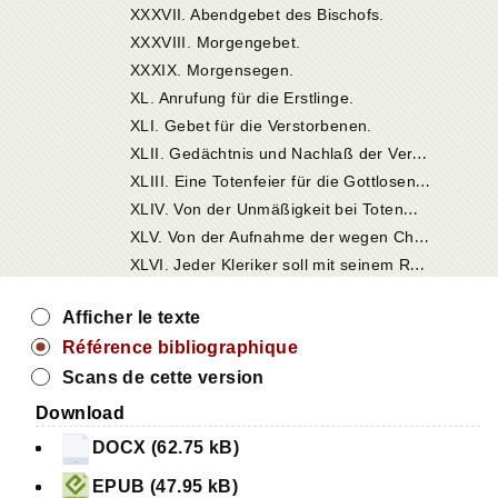
XXXVII. Abendgebet des Bischofs.
XXXVIII. Morgengebet.
XXXIX. Morgensegen.
XL. Anrufung für die Erstlinge.
XLI. Gebet für die Verstorbenen.
X
LII. Gedächtnis und Nachlaß der Verstorbenen.
X
LIII. Eine Totenfeier für die Gottlosen ist nutzlos.
X
LIV. Von der Unmäßigkeit bei Totenmahlen.
X
LV. Von der Aufnahme der wegen Christus Verfolgten.
X
LVI. Jeder Kleriker soll mit seinem Range zufrieden sein und die Ordnung Christi nicht stören oder ein höheres Amt in der Kirche sich anmaßen.
Afficher le texte
Référence bibliographique
Scans de cette version
Download
DOCX (62.75 kB)
EPUB (47.95 kB)