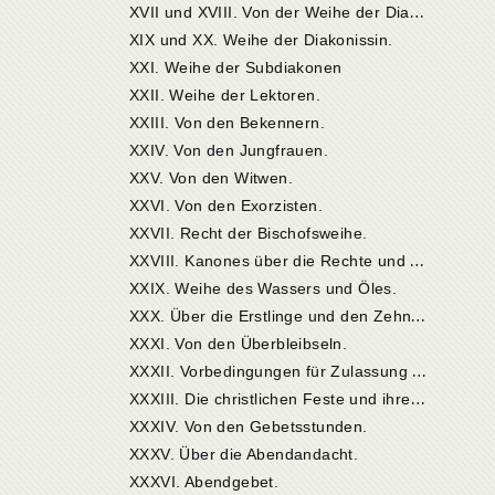
X
VII und XVIII. Von der Weihe der Diakonen.
XIX und XX. Weihe der Diakonissin.
XXI. Weihe der Subdiakonen
XXII. Weihe der Lektoren.
XXIII. Von den Bekennern.
XXIV. Von den Jungfrauen.
XXV. Von den Witwen.
XXVI. Von den Exorzisten.
XXVII. Recht der Bischofsweihe.
X
XVIII. Kanones über die Rechte und Pflichten der höheren und der übrigen Kleriker.
XXIX. Weihe des Wassers und Öles.
X
XX. Über die Erstlinge und den Zehnten.
XXXI. Von den Überbleibseln.
X
XXII. Vorbedingungen für Zulassung zur Taufe.
X
XXIII. Die christlichen Feste und ihre Feier.
XXXIV. Von den Gebetsstunden.
XXXV. Über die Abendandacht.
XXXVI. Abendgebet.