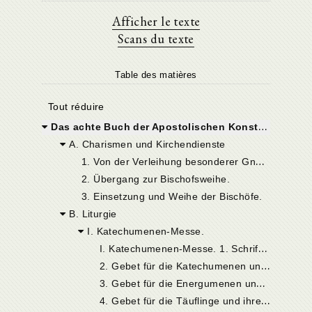
Afficher le texte
Scans du texte
Table des matières
Tout réduire
Das achte Buch der Apostolischen Konstitutionen
A. Charismen und Kirchendienste
1
. Von der Verleihung besonderer Gnadengaben und ihrem Mißbrauche.
2. Übergang zur Bischofsweihe.
3. Einsetzung und Weihe der Bischöfe.
B. Liturgie
I. Katechumenen-Messe.
I
. Katechumenen-Messe. 1. Schriftlesung.
2
. Gebet für die Katechumenen und Entlassung derselben.
3
. Gebet für die Energumenen und Entlassung derselben.
4
. Gebet für die Täuflinge und ihre Entlassung.