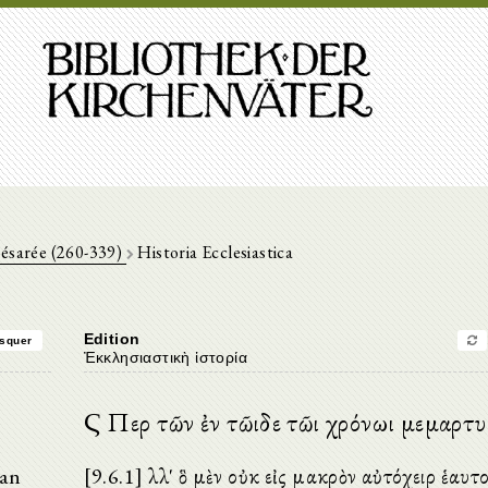
ésarée (260-339)
Historia Ecclesiastica
Edition
squer
Ἐκκλησιαστικὴ ἱστορία
Ϛ Περὶ τῶν ἐν τῶιδε τῶι χρόνωι μεμαρτ
 an
[9.6.1] Ἀλλ' ὃ μὲν οὐκ εἰς μακρὸν αὐτόχειρ ἑαυ