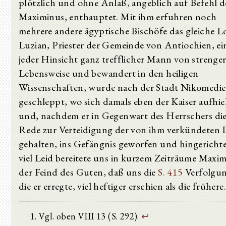
plötzlich und ohne Anlaß, angeblich auf Befehl d
Maximinus, enthauptet. Mit ihm erfuhren noch
mehrere andere ägyptische Bischöfe das gleiche Lo
Luzian, Priester der Gemeinde von Antiochien, ei
jeder Hinsicht ganz trefflicher Mann von strenge
Lebensweise und bewandert in den heiligen
Wissenschaften, wurde nach der Stadt Nikomedi
geschleppt, wo sich damals eben der Kaiser aufhiel
und, nachdem er in Gegenwart des Herrschers di
Rede zur Verteidigung der von ihm verkündeten 
gehalten, ins Gefängnis geworfen und hingerichte
viel Leid bereitete uns in kurzem Zeiträume Maxim
der Feind des Guten, daß uns die
S. 415
Verfolgun
die er erregte, viel heftiger erschien als die frühere.
Vgl. oben VIII 13 (S. 292).
↩