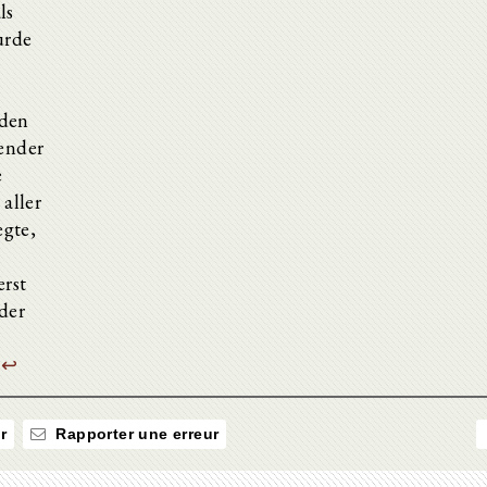
ls
urde
nden
gender
e
aller
egte,
erst
der
.
↩
r
Rapporter une erreur