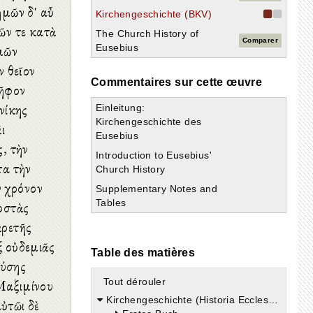
ἡμῶν δ' αὖ
Kirchengeschichte (BKV)
ῶν τε κατὰ
The Church History of
Comparer
μῶν
Eusebius
ν θεῖον
Commentaires sur cette œuvre
ψῆφον
νίκης
Einleitung:
Kirchengeschichte des
ι
Eusebius
ς, τὴν
Introduction to Eusebius'
τα τὴν
Church History
ν χρόνον
Supplementary Notes and
Tables
ροστὰς
ἀρετῆς
ξ οὐδεμιᾶς
Table des matières
ούσης
Tout dérouler
Μαξιμίνου
Kirchengeschichte (Historia Ecclesiastica)
ὐτῶι δὲ