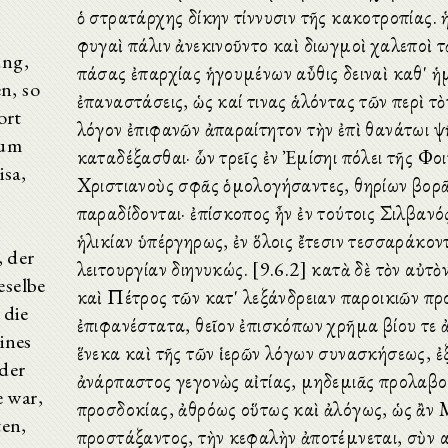
ὁ στρατάρχης δίκην τίννυσιν τῆς κακοτροπίας. 
φυγαὶ πάλιν ἀνεκινοῦντο καὶ διωγμοὶ χαλεποὶ τ
ung,
πάσας ἐπαρχίας ἡγουμένων αὖθις δειναὶ καθ' ἡ
n, so
ἐπαναστάσεις, ὡς καί τινας ἁλόντας τῶν περὶ τὸ
ort
λόγον ἐπιφανῶν ἀπαραίτητον τὴν ἐπὶ θανάτωι 
zum
καταδέξασθαι· ὧν τρεῖς ἐν Ἐμίσηι πόλει τῆς Φοι
sa,
Χριστιανοὺς σφᾶς ὁμολογήσαντες, θηρίων βορᾶ
παραδίδονται· ἐπίσκοπος ἦν ἐν τούτοις Σιλβανό
ἡλικίαν ὑπέργηρως, ἐν ὅλοις ἔτεσιν τεσσαράκον
, der
λειτουργίαν διηνυκώς. [9.6.2] κατὰ δὲ τὸν αὐτὸ
eselbe
καὶ Πέτρος τῶν κατ' Ἀλεξάνδρειαν παροικιῶν π
 die
ἐπιφανέστατα, θεῖον ἐπισκόπων χρῆμα βίου τε 
ines
ἕνεκα καὶ τῆς τῶν ἱερῶν λόγων συνασκήσεως, ἐ
der
ἀνάρπαστος γεγονὼς αἰτίας, μηδεμιᾶς προλαβ
e war,
προσδοκίας, ἀθρόως οὕτως καὶ ἀλόγως, ὡς ἂν 
ten,
προστάξαντος, τὴν κεφαλὴν ἀποτέμνεται, σὺν α