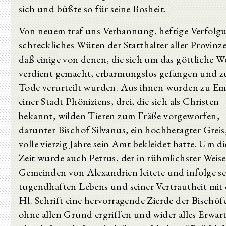
sich und büßte so für seine Bosheit.
Von neuem traf uns Verbannung, heftige Verfolg
schreckliches Wüten der Statthalter aller Provinze
daß einige von denen, die sich um das göttliche W
verdient gemacht, erbarmungslos gefangen und 
Tode verurteilt wurden. Aus ihnen wurden zu Emi
einer Stadt Phöniziens, drei, die sich als Christen
bekannt, wilden Tieren zum Fräße vorgeworfen,
darunter Bischof Silvanus, ein hochbetagter Greis
volle vierzig Jahre sein Amt bekleidet hatte. Um di
Zeit wurde auch Petrus, der in rühmlichster Weise
Gemeinden von Alexandrien leitete und infolge se
tugendhaften Lebens und seiner Vertrautheit mit 
Hl. Schrift eine hervorragende Zierde der Bischöf
ohne allen Grund ergriffen und wider alles Erwar