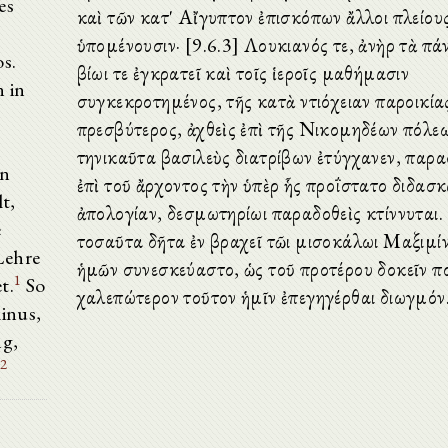
es
καὶ τῶν κατ' Αἴγυπτον ἐπισκόπων ἄλλοι πλείου
ὑπομένουσιν· [9.6.3] Λουκιανός τε, ἀνὴρ τὰ πά
s.
βίωι τε ἐγκρατεῖ καὶ τοῖς ἱεροῖς μαθήμασιν
n in
συγκεκροτημένος, τῆς κατὰ Ἀντιόχειαν παροικία
r
πρεσβύτερος, ἀχθεὶς ἐπὶ τῆς Νικομηδέων πόλεω
τηνικαῦτα βασιλεὺς διατρίβων ἐτύγχανεν, παρα
en
ἐπὶ τοῦ ἄρχοντος τὴν ὑπὲρ ἧς προΐστατο διδασ
t,
ἀπολογίαν, δεσμωτηρίωι παραδοθεὶς κτίννυται. 
e
τοσαῦτα δῆτα ἐν βραχεῖ τῶι μισοκάλωι Μαξιμίν
Lehre
ἡμῶν συνεσκεύαστο, ὡς τοῦ προτέρου δοκεῖν π
1
t.
So
χαλεπώτερον τοῦτον ἡμῖν ἐπεγηγέρθαι διωγμόν
inus,
g,
2