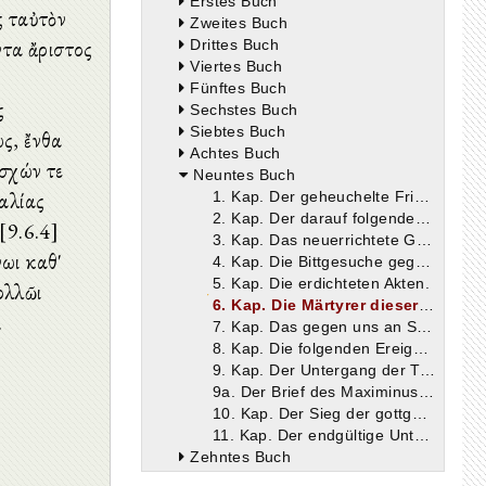
Erstes Buch
ς ταὐτὸν
Zweites Buch
ντα ἄριστος
Drittes Buch
Viertes Buch
Fünftes Buch
ς
Sechstes Buch
Siebtes Buch
ς, ἔνθα
Achtes Buch
σχών τε
Neuntes Buch
καλίας
1. Kap. Der geheuchelte Friede.
2. Kap. Der darauf folgende Umschwung.
[9.6.4]
3. Kap. Das neuerrichtete Götzenbild in Antiochien.
ωι καθ'
4. Kap. Die Bittgesuche gegen uns.
5. Kap. Die erdichteten Akten.
ολλῶι
6. Kap. Die Märtyrer dieser Zeit.
.
7. Kap. Das gegen uns an Säulen veröffentlichte Edikt.
8. Kap. Die folgenden Ereignisse: Hunger, Pest und Kriege.
9. Kap. Der Untergang der Tyrannen; ihre letzten Worte vor dem Tode.
9a. Der Brief des Maximinus, in welchem er anordnet, dass die Christen unbehelligt bleiben sollen
10. Kap. Der Sieg der gottgeliebten Kaiser.
11. Kap. Der endgültige Untergang der Feinde der Gottesfurcht.
Zehntes Buch