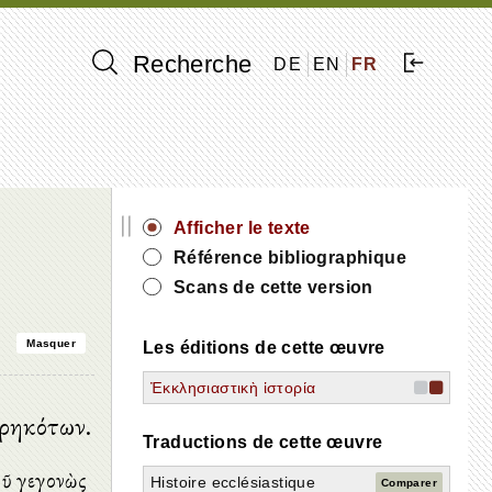
Recherche
DE
EN
FR
||
Afficher le texte
Référence bibliographique
Scans de cette version
Masquer
Les éditions de cette œuvre
Ἐκκλησιαστικὴ ἱστορία
υρηκότων.
Traductions de cette œuvre
τοῦ γεγονὼς
Histoire ecclésiastique
Comparer