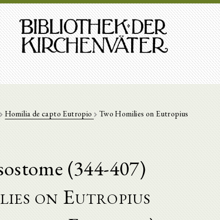
Homilia de capto Eutropio
Two Homilies on Eutropius
sostome (344-407)
ies on Eutropius