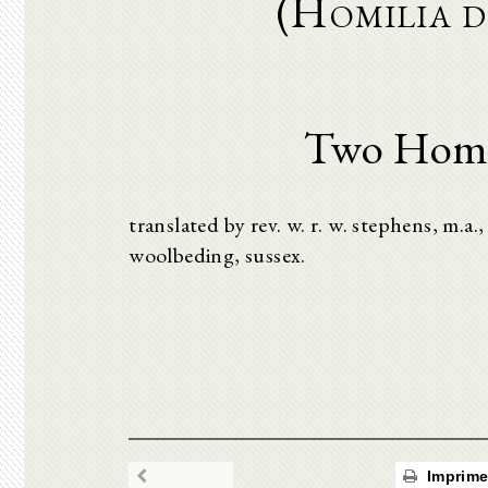
(Homilia d
Two Homil
translated by rev. w. r. w. stephens, m.a
woolbeding, sussex.
Imprime