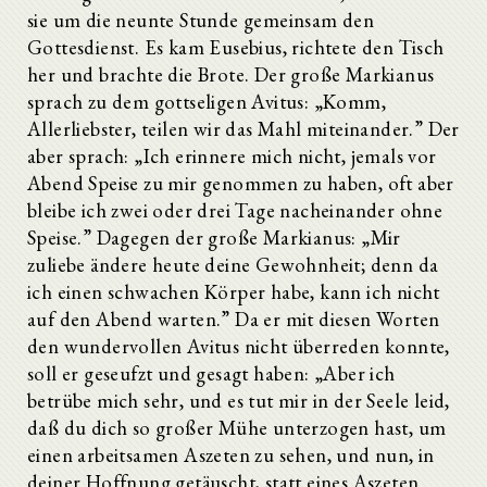
sie um die neunte Stunde gemeinsam den
Gottesdienst. Es kam Eusebius, richtete den Tisch
her und brachte die Brote. Der große Markianus
sprach zu dem gottseligen Avitus: „Komm,
Allerliebster, teilen wir das Mahl miteinander.” Der
aber sprach: „Ich erinnere mich nicht, jemals vor
Abend Speise zu mir genommen zu haben, oft aber
bleibe ich zwei oder drei Tage nacheinander ohne
Speise.” Dagegen der große Markianus: „Mir
zuliebe ändere heute deine Gewohnheit; denn da
ich einen schwachen Körper habe, kann ich nicht
auf den Abend warten.” Da er mit diesen Worten
den wundervollen Avitus nicht überreden konnte,
soll er geseufzt und gesagt haben: „Aber ich
betrübe mich sehr, und es tut mir in der Seele leid,
daß du dich so großer Mühe unterzogen hast, um
einen arbeitsamen Aszeten zu sehen, und nun, in
deiner Hoffnung getäuscht, statt eines Aszeten