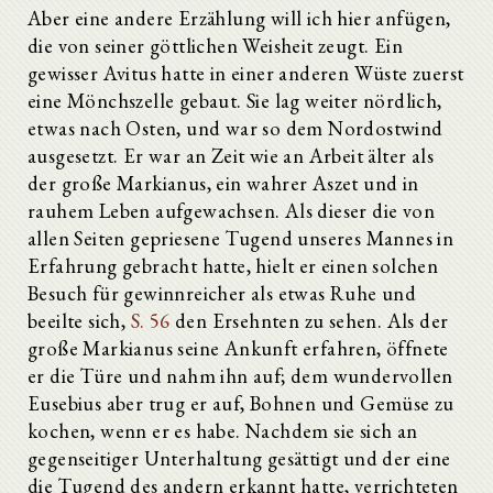
Aber eine andere Erzählung will ich hier anfügen,
die von seiner göttlichen Weisheit zeugt. Ein
gewisser Avitus hatte in einer anderen Wüste zuerst
eine Mönchszelle gebaut. Sie lag weiter nördlich,
etwas nach Osten, und war so dem Nordostwind
ausgesetzt. Er war an Zeit wie an Arbeit älter als
der große Markianus, ein wahrer Aszet und in
rauhem Leben aufgewachsen. Als dieser die von
allen Seiten gepriesene Tugend unseres Mannes in
Erfahrung gebracht hatte, hielt er einen solchen
Besuch für gewinnreicher als etwas Ruhe und
beeilte sich,
S. 56
den Ersehnten zu sehen. Als der
große Markianus seine Ankunft erfahren, öffnete
er die Türe und nahm ihn auf; dem wundervollen
Eusebius aber trug er auf, Bohnen und Gemüse zu
kochen, wenn er es habe. Nachdem sie sich an
gegenseitiger Unterhaltung gesättigt und der eine
die Tugend des andern erkannt hatte, verrichteten