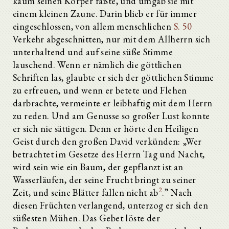
kaum seinen Körper faßte, und umgab sie mit
einem kleinen Zaune. Darin blieb er für immer
eingeschlossen, von allem menschlichen
S. 50
Verkehr abgeschnitten, nur mit dem Allherrn sich
unterhaltend und auf seine süße Stimme
lauschend. Wenn er nämlich die göttlichen
Schriften las, glaubte er sich der göttlichen Stimme
zu erfreuen, und wenn er betete und Flehen
darbrachte, vermeinte er leibhaftig mit dem Herrn
zu reden. Und am Genusse so großer Lust konnte
er sich nie sättigen. Denn er hörte den Heiligen
Geist durch den großen David verkünden: „Wer
betrachtet im Gesetze des Herrn Tag und Nacht,
wird sein wie ein Baum, der gepflanzt ist an
Wasserläufen, der seine Frucht bringt zu seiner
2
Zeit, und seine Blätter fallen nicht ab
.” Nach
diesen Früchten verlangend, unterzog er sich den
süßesten Mühen. Das Gebet löste der