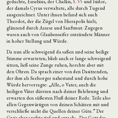
gedachte, Eusebius, der Chalkis,
S. 55
und Isidor,
der damals Cyrus verwaltete, alle durch Tugend
ausgezeichnet. Unter ihnen befand sich auch
Theodot, der die Zügel von Hierapolis hielt,
glänzend durch Aszese und Sanftmut. Zugegen
waren auch von Glaubenseifer entzündete Männer
in hoher Stellung und Würde.
Da nun alle schweigend da saßen und seine heilige
Stimme erwarteten, blieb auch er lange schweigend
sitzen, ließ seine Zunge ruhen, horchte aber mit
den Ohren. Da sprach einer von den Dasitzenden,
der ihm als Seelsorger nahestand und durch hohe
Würde hervorragte: „Alle, o Vater, auch die
heiligen Väter dürsten nach deiner Belehrung und
erwarten den süßesten Fluß deiner Rede. Teile also
allen Gegenwärtigen von deinen Schätzen mit und
verschließe nicht die Quellen deiner Güte.” Der
Greis aber seufzte tief und sprach: „Der Gott des