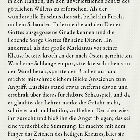
in den Händen, um den unverletzlichen Schatz des
göttlichen Willens zu erforschen. Als der
wundervolle Eusebius dies sah, befiel ihn Furcht
und ein Schauder. Er lernte die auf den Diener
Gottes ausgegossene Gnade kennen und die
liebende Sorge Gottes für seine Diener. Ein
andermal, als der große Markianus vor seiner
Klause betete, kroch an der nach Osten gerichteten
Wand eine Schlange empor, streckte sich oben von
der Wand herab, sperrte den Rachen auf und
machte mit schrecklichem Blicke Anzeichen zum
Angriff. Eusebius stand etwas entfernt davon und
erschrak über dieses furchtbare Schauspiel; und da
er glaubte, der Lehrer merke die Gefahr nicht,
schrie er auf und bat ihn, zu fliehen. Der aber wies
ihn zurecht und hieß ihn die Angst ablegen; das sei
eine verderbliche Stimmung. Er machte mit dem
Finger das Zeichen des heiligen Kreuzes, blies sie