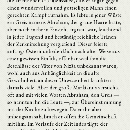
die kirchlichen Glaubenssätze, daß er sogar gegen
einen wundervollen und gottseligen Mann einen
gerechten Kampf aufnahm. Es lebte in jener Wüste
ein Greis namens Abraham, der graue Haare hatte,
aber noch mehr in Einsicht ergraut war, leuchtend
in jeder Tugend und beständig reichliche Tränen
der Zerknirschung vergießend. Dieser feierte
anfangs Ostern unbedenklich nach alter Weise aus
einer gewissen Einfalt, offenbar weil ihm die
Beschlüsse der Väter von Nizäa unbekannt waren,
wohl auch aus Anhänglichkeit an die alte
Gewohnheit; an dieser Unwissenheit krankten
damals viele. Aber der große Markianus versuchte
oft und mit vielen Worten Abraham, den Greis ―
so nannten ihn die Leute ―, zur Übereinstimmung
mit der Kirche zu bewegen. Da er ihn aber
unbeugsam sah, brach er offen die Gemeinschaft
mit ihm. Im Verlaufe der Zeit indes tilgte der