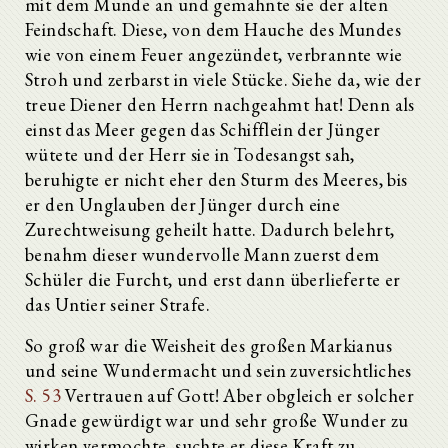
mit dem Munde an und gemahnte sie der alten
Feindschaft. Diese, von dem Hauche des Mundes
wie von einem Feuer angezündet, verbrannte wie
Stroh und zerbarst in viele Stücke. Siehe da, wie der
treue Diener den Herrn nachgeahmt hat! Denn als
einst das Meer gegen das Schifflein der Jünger
wütete und der Herr sie in Todesangst sah,
beruhigte er nicht eher den Sturm des Meeres, bis
er den Unglauben der Jünger durch eine
Zurechtweisung geheilt hatte. Dadurch belehrt,
benahm dieser wundervolle Mann zuerst dem
Schüler die Furcht, und erst dann überlieferte er
das Untier seiner Strafe.
So groß war die Weisheit des großen Markianus
und seine Wundermacht und sein zuversichtliches
S. 53
Vertrauen auf Gott! Aber obgleich er solcher
Gnade gewürdigt war und sehr große Wunder zu
wirken vermochte, suchte er diese Kraft zu