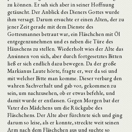
zu können. Er sah sich aber in seiner Hoffnung
getäuscht. Der Anblick des Dieners Gottes wurde
ihm versagt. Darum ersuchte er einen Alten, der zu
jener Zeit gerade mit dem Dienste des
Gottesmannes betraut war, ein Fläschchen mit Öl
entgegenzunehmen und es neben die Türe des
Häuschens zu stellen. Wiederholt wies der Alte das
Ansinnen von sich, aber durch fortgesetztes Bitten
ließ er sich endlich dazu bewegen. Da der große
Markianus Laute hörte, fragte er, wer da sei und
mit welcher Bitte man komme. Dieser verbarg den
wahren Sachverhalt und gab vor, gekommen zu
sein, um nachzusehen, ob er etwas befehle, und
damit wurde er entlassen. Gegen Morgen bat der
Vater des Mädchens um die Rückgabe des
Fläschchens. Der Alte aber fürchtete sich und ging
darum so leise, als er konnte, streckte weit seinen
Arm nach dem Fläschchen aus und suchte so