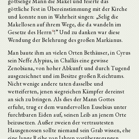
gottselige Mann die Makel und feierte das
göttliche Fest in Übereinstimmung mit der Kirche
und konnte nun in Wahrheit singen: „Selig die
Makellosen auf ihrem Wege, die da wandeln im
4
Gesetze des Herrn
!” Und zu danken war diese
Wendung der Belehrung des großen Markianus.
Man baute ihm an vielen Orten Bethäuser, in Cyrus
sein Neffe Alypius, in Chalkis eine gewisse
Zenobiana, von hoher Abkunft und durch Tugend
ausgezeichnet und im Besitze großen Reichtums.
Nicht wenige andere taten dasselbe und
wetteiferten, jenen siegreichen Kämpfer dereinst
an sich zu bringen. Als dies der Mann Gottes
erfuhr, trug er dem wundervollen Eusebius unter
furchtbaren Eiden auf, seinen Leib an jenem Orte
beizusetzen. Außer zweien der vertrautesten
Hausgenossen sollte niemand sein Grab wissen, ehe
eine lange Reihe von Jahren vorübergegangen