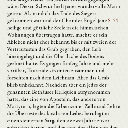
wäre. Diesen Schwur hielt jener wundervolle Mann
getreu. Als nämlich das Ende des Siegers
gekommen war und der Chor der Engel jene
S. 59
heilige und göttliche Seele in die himmlischen
Wohnungen übertragen hatte, machte er sein
Ableben nicht eher bekannt, bis er mit zweien der
Vertrautesten das Grab gegraben, den Leib
hineingelegt und die Oberfläche des Bodens
geebnet hatte. Es gingen fünfzig Jahre und mehr
vorüber, Tausende strömten zusammen und
forschten nach dem Leichnam. Aber das Grab
blieb unbekannt. Nachdem aber ein jedes der
genannten Bethäuser Reliquien aufgenommen
hatte, das eine von Aposteln, das andere von
Martyrern, legten die Erben seiner Zelle und Lehre
die Überreste des kostbaren Leibes beruhigt in
einen steinernen Sarg, den sie zwei Jahre zuvor
zubereitet hatten, und der eine, der allein von den