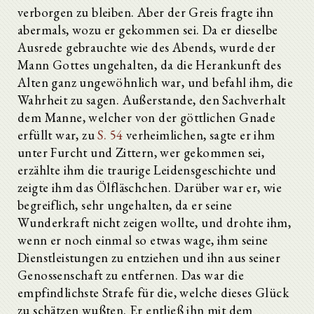
verborgen zu bleiben. Aber der Greis fragte ihn
abermals, wozu er gekommen sei. Da er dieselbe
Ausrede gebrauchte wie des Abends, wurde der
Mann Gottes ungehalten, da die Herankunft des
Alten ganz ungewöhnlich war, und befahl ihm, die
Wahrheit zu sagen. Außerstande, den Sachverhalt
dem Manne, welcher von der göttlichen Gnade
erfüllt war, zu
S. 54
verheimlichen, sagte er ihm
unter Furcht und Zittern, wer gekommen sei,
erzählte ihm die traurige Leidensgeschichte und
zeigte ihm das Ölfläschchen. Darüber war er, wie
begreiflich, sehr ungehalten, da er seine
Wunderkraft nicht zeigen wollte, und drohte ihm,
wenn er noch einmal so etwas wage, ihm seine
Dienstleistungen zu entziehen und ihn aus seiner
Genossenschaft zu entfernen. Das war die
empfindlichste Strafe für die, welche dieses Glück
zu schätzen wußten. Er entließ ihn mit dem