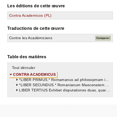
Les éditions de cette œuvre
Contra Academicos (PL)
Traductions de cette œuvre
Contre les Académiciens
Comparer
Table des matières
Tout dérouler
CONTRA ACADEMICUS
*LIBER PRIMUS.* Romamanus ad philosopmam incitatur prooemio libri hujus, in quo ejus filius Licentius cum Trygetio per tres disputationes congreditur. Ille pro Academicis beatam vitam ipsa inquisitione veri, hic contra nonnisi veri comprehensione constare propugnat. Venit in contentionem definitio erroris, necnon definitio sapientiae, quae luculenter explicatur.
*LIBER SECUNDUS.* Romanianum Maecenatem suum ad amplectendam philosophiam rursus cum grati animi significatione hortatur, tresque illi describit Collationes, in quarum prima explicantur placita Academicorum. In secunda novae ac veteris Academiae discrimina referuntur; et exploditur sententia horum philosophorum, qui cum verum haud posse deprehendi putarent, veri tamen simile se sequi profiterentur. In tertia dicitur quid illi verisimile seu probabile appellarent.
LIBER TERTIUS Exhibet disputationes duas, quarum initio statuitur fortunam nihil sive adjumento sive impedimento esse sapienti. Mox Augustinus, repugnante pro susceptis partibus Alypio, probat nonnihil sciri a sapiente, utpote qui saltem sapientiam noverit. Deinde Zenonis definitionem discutit, et duo illa redarguit Academicorum placita: « Nihil percipi posse; » et, « Nulli rei debere assentiri. » Dicit demum videri sibi Academicos non ita sensisse uti vulgo existimantur.