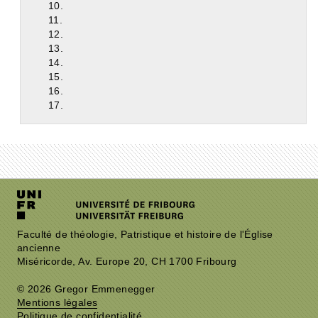
10.
11.
12.
13.
14.
15.
16.
17.
Faculté de théologie, Patristique et histoire de l'Église
ancienne
Miséricorde, Av. Europe 20, CH 1700 Fribourg
© 2026 Gregor Emmenegger
Mentions légales
Politique de confidentialité