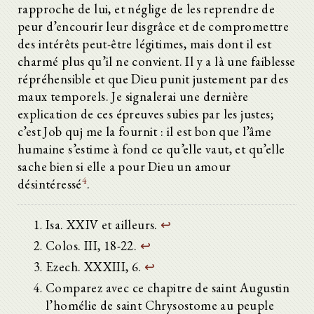
rapproche de lui, et néglige de les reprendre de
peur d’encourir leur disgrâce et de compromettre
des intérêts peut-être légitimes, mais dont il est
charmé plus qu’il ne convient. Il y a là une faiblesse
répréhensible et que Dieu punit justement par des
maux temporels. Je signalerai une dernière
explication de ces épreuves subies par les justes;
c’est Job quj me la fournit : il est bon que l’âme
humaine s’estime à fond ce qu’elle vaut, et qu’elle
sache bien si elle a pour Dieu un amour
4
désintéressé
.
Isa. XXIV et ailleurs.
↩
Colos. III, 18-22.
↩
Ezech. XXXIII, 6.
↩
Comparez avec ce chapitre de saint Augustin
l’homélie de saint Chrysostome au peuple