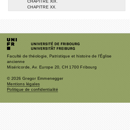
CHAPITRE XIX.
CHAPITRE XX.
CHAPITRE XXI.
CHAPITRE XXII.
CHAPITRE XXIII.
CHAPITRE XXIV.
CHAPITRE XXV.
CHAPITRE XXVI.
CHAPITRE XXVII.
CHAPITRE XXVIII
Faculté de théologie, Patristique et histoire de l'Église
CHAPITRE XXIX
ancienne
CHAPITRE XXX.
Miséricorde, Av. Europe 20, CH 1700 Fribourg
CHAPITRE XXXI.
CHAPITRE XXXII.
© 2026 Gregor Emmenegger
CHAPITRE XXXIII.
Mentions légales
CHAPITRE XXXIV.
Politique de confidentialité
CHAPITRE XXXV
CHAPITRE XXXVI.
LIVRE DEUXIÈME: ROME ET LES FAUX DIEUX.
LIVRE TROISIÈME : LES ROMAINS ET LEURS FAUX DIEUX.
LIVRE QUATRIÈME : A QUI EST DUE LA GRANDEUR DES ROMAINS.
LIVRE CINQUIÈME : ANCIENNES MOEURS DES ROMAINS.
LIVRE SIXIÈME. : LES DIEUX PAÏENS.