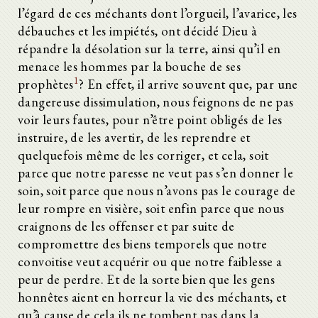
l’égard de ces méchants dont l’orgueil, l’avarice, les
débauches et les impiétés, ont décidé Dieu à
répandre la désolation sur la terre, ainsi qu’il en
menace les hommes par la bouche de ses
1
prophètes
? En effet, il arrive souvent que, par une
dangereuse dissimulation, nous feignons de ne pas
voir leurs fautes, pour n’être point obligés de les
instruire, de les avertir, de les reprendre et
quelquefois même de les corriger, et cela, soit
parce que notre paresse ne veut pas s’en donner le
soin, soit parce que nous n’avons pas le courage de
leur rompre en visière, soit enfin parce que nous
craignons de les offenser et par suite de
compromettre des biens temporels que notre
convoitise veut acquérir ou que notre faiblesse a
peur de perdre. Et de la sorte bien que les gens
honnêtes aient en horreur la vie des méchants, et
qu’à cause de cela ils ne tombent pas dans la