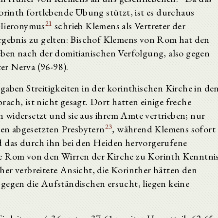
Korinth fortlebende Übung stützt, ist es durchaus
21
ieronymus
schrieb Klemens als Vertreter der
Ergebnis zu gelten: Bischof Klemens von Rom hat den
ieben nach der domitianischen Verfolgung, also gegen
er Nerva (96-98).
gaben Streitigkeiten in der korinthischen Kirche in de
ach, ist nicht gesagt. Dort hatten einige freche
 widersetzt und sie aus ihrem Amte vertrieben; nur
23
 den abgesetzten Presbytern
, während Klemens sofort
nd das durch ihn bei den Heiden hervorgerufene
ie Rom von den Wirren der Kirche zu Korinth Kenntni
rüher verbreitete Ansicht, die Korinther hätten den
 gegen die Aufständischen ersucht, liegen keine