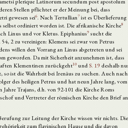
: tametsi plerique Latinorum secundum post apostolum
ren Stellen pflichtet er der Meinung bei, dass
6
7
tri gewesen sei
. Nach Tertullian
ist es Überlieferung
8
 selbst ordiniert worden ist. Die afrikanische Kirche
9
 nach Linus und vor Kletus. Epiphanius
sucht die
54, 2 zu vereinigen: Klemens sei zwar von Petrus
dens willen den Vorrang an Linus abgetreten und sei
om geworden. Da mit Sicherheit anzunehmen ist, dass
10
nhaften Klementinen zurückgeht
und
S. 19
deshalb nu
 so ist die Wahrheit bei Irenäus zu suchen. Auch nach
olger des heiligen Petrus und hat neun Jahre lang, vom
n Jahre Trajans, d.h. von 92-101 die Kirche Roms
 Bischof und Vertreter der römischen Kirche den Brief a
erufung zur Leitung der Kirche wissen wir nichts. Di
gehörigkeit zum flavinischen Hause und die davon