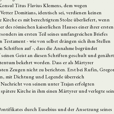
Konsul Titus Flavius Klemens, dem wegen
Vetter Domitians, identisch sei, verdienen keinen
e Kirche es mit berechtigtem Stolze überliefert, wenn
 des römischen kaiserlichen Hauses einer ihrer ersten
sonders im ersten Teil seines umfangreichen Briefes
n Testament - wie von selbst drängen sich ihm Stellen
en Schriften auf -, dass die Annahme begründet
 seinen Geist an diesen Schriften geschult und genähr
tentum bekehrt worden. Dass er als Märtyrer
esten Zeugen nicht zu berichten. Erst bei Rufin, Grego
en, mit Dichtung und Legende überreich
e Nachricht von seinem unter Trajan erfolgten
spätere Kirche in ihm einen Märtyrer und verlegte sei
ontifikates durch Eusebius und der Ansetzung seines