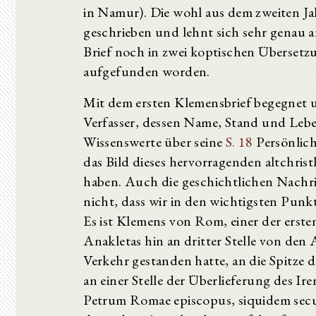
in Namur). Die wohl aus dem zweiten J
geschrieben und lehnt sich sehr genau an
Brief noch in zwei koptischen Übersetzu
aufgefunden worden.
Mit dem ersten Klemensbrief begegnet u
Verfasser, dessen Name, Stand und Leb
Wissenswerte über seine
S. 18
Persönlich
das Bild dieses hervorragenden altchri
haben. Auch die geschichtlichen Nachric
nicht, dass wir in den wichtigsten Punkt
Es ist Klemens von Rom, einer der erst
Anakletas hin an dritter Stelle von den
Verkehr gestanden hatte, an die Spitze
an einer Stelle der Überlieferung des Ir
Petrum Romae episcopus, siquidem secun