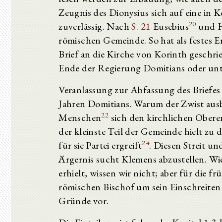
Zeugnis des Dionysius sich auf eine in 
20
zuverlässig. Nach
S. 21
Eusebius
und H
römischen Gemeinde. So hat als festes 
Brief an die Kirche von Korinth geschr
Ende der Regierung Domitians oder unt
Veranlassung zur Abfassung des Briefes 
Jahren Domitians. Warum der Zwist ausbr
22
Menschen
sich den kirchlichen Oberen
der kleinste Teil der Gemeinde hielt zu
24
für sie Partei ergreift
. Diesen Streit u
Ärgernis sucht Klemens abzustellen. W
erhielt, wissen wir nicht; aber für die f
römischen Bischof um sein Einschreiten
Gründe vor.