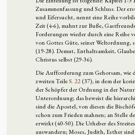
Die Einteilung ist folgende: Kapitel 1-3 
Zusammenfassung und Schluss. Der erste 
und Eifersucht, nennt eine Reihe vorbild
Zeit (4-6), mahnt zur Buße, Gastfreund
Forderungen wieder durch eine Reihe vo
von Gottes Güte, seiner Weltordnung, 
(19-28). Demut, Enthaltsamkeit, Glaub
Christus selbst (29-36).
Die Aufforderung zum Gehorsam, wie de
zweiten Teile
S. 22
(37), in dem der korin
der Schöpfer der Ordnung in der Natu
Unterordnung; das beweist die hierarc
sind die Apostel, von diesen die Bischö
schon zum Frieden mahnen; an Stelle des 
erwirkt (40-50). Die Urheber des Streite
auswandern; Moses, Judith, Esther sind 