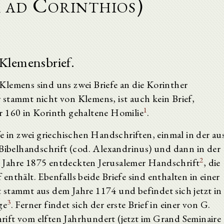
a ad Corinthios)
 Klemensbrief.
emens sind uns zwei Briefe an die Korinther
er stammt nicht von Klemens, ist auch kein Brief,
1
r 160 in Korinth gehaltene Homilie
.
e in zwei griechischen Handschriften, einmal in der au
belhandschrift (cod. Alexandrinus) und dann in der
2
 Jahre 1875 entdeckten Jerusalemer Handschrift
, die
nthält. Ebenfalls beide Briefe sind enthalten in einer
 stammt aus dem Jahre 1174 und befindet sich jetzt in
3
ge
. Ferner findet sich der erste Brief in einer von G.
ift vom elften Jahrhundert (jetzt im Grand Seminaire