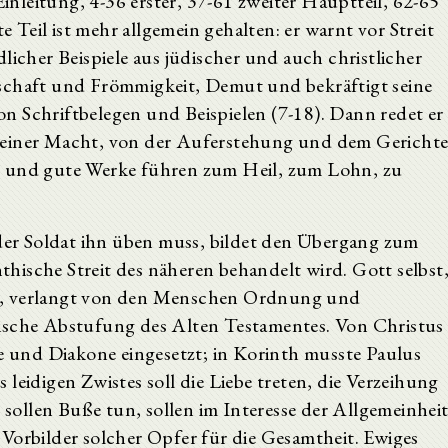
Einleitung, 4-36 erster, 37-61 zweiter Hauptteil, 62-65
Teil ist mehr allgemein gehalten: er warnt vor Streit
licher Beispiele aus jüdischer und auch christlicher
schaft und Frömmigkeit, Demut und bekräftigt seine
n Schriftbelegen und Beispielen (7-18). Dann redet er
seiner Macht, von der Auferstehung und dem Gericht
e und gute Werke führen zum Heil, zum Lohn, zu
r Soldat ihn üben muss, bildet den Übergang zum
thische Streit des näheren behandelt wird. Gott selbst
r, verlangt von den Menschen Ordnung und
hische Abstufung des Alten Testamentes. Von Christus
fe und Diakone eingesetzt; in Korinth musste Paulus
leidigen Zwistes soll die Liebe treten, die Verzeihung
s sollen Buße tun, sollen im Interesse der Allgemeinhei
Vorbilder solcher Opfer für die Gesamtheit. Ewiges