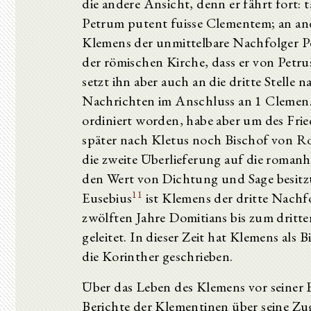
die andere Ansicht, denn er fährt fort
Petrum putent fuisse Clementem; an ande
Klemens der unmittelbare Nachfolger Pe
der römischen Kirche, dass er von Petrus
setzt ihn aber auch an die dritte Stelle
Nachrichten im Anschluss an 1 Clemen. 
ordiniert worden, habe aber um des Frie
später nach Kletus noch Bischof von R
die zweite Überlieferung auf die roma
den Wert von Dichtung und Sage besitzt,
11
Eusebius
ist Klemens der dritte Nachf
zwölften Jahre Domitians bis zum dritte
geleitet. In dieser Zeit hat Klemens als
die Korinther geschrieben.
Über das Leben des Klemens vor seiner B
Berichte der Klementinen über seine Zu