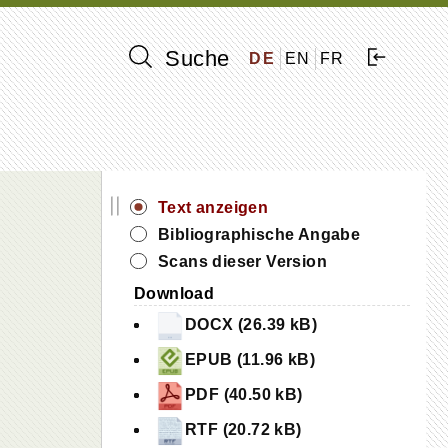
Suche
DE
EN
FR
||
Text anzeigen
Bibliographische Angabe
Scans dieser Version
Download
DOCX (26.39 kB)
EPUB (11.96 kB)
PDF (40.50 kB)
RTF (20.72 kB)