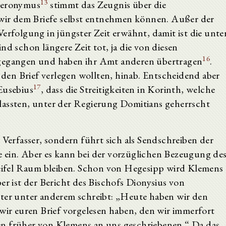
13
Hieronymus
stimmt das Zeugnis über die
s wir dem Briefe selbst entnehmen können. Außer der
erfolgung in jüngster Zeit erwähnt, damit ist die unte
nd schon längere Zeit tot, ja die von diesen
16
mgegangen und haben ihr Amt anderen übertragen
.
e den Brief verlegen wollten, hinab. Entscheidend aber
17
Eusebius
, dass die Streitigkeiten in Korinth, welche
lassten, unter der Regierung Domitians geherrscht
 Verfasser, sondern führt sich als Sendschreiben der
 ein. Aber es kann bei der vorzüglichen Bezeugung de
ifel Raum bleiben. Schon von Hegesipp wird Klemens
r ist der Bericht des Bischofs Dionysius von
oter unter anderem schreibt: „Heute haben wir den
 wir euren Brief vorgelesen haben, den wir immerfort
en früher von Klemens an uns geschriebenen.“ Da das