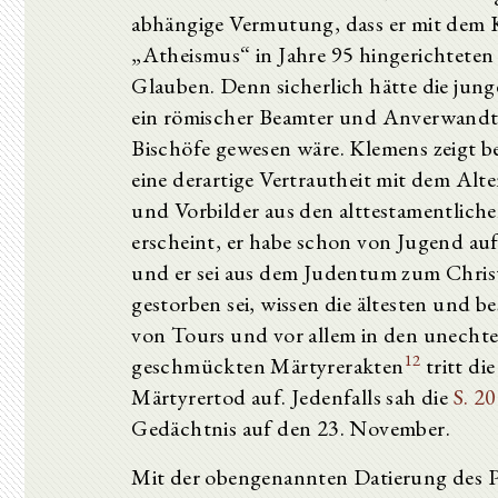
abhängige Vermutung, dass er mit dem 
„Atheismus“ in Jahre 95 hingerichteten 
Glauben. Denn sicherlich hätte die jung
ein römischer Beamter und Anverwandter
Bischöfe gewesen wäre. Klemens zeigt be
eine derartige Vertrautheit mit dem Alte
und Vorbilder aus den alttestamentlich
erscheint, er habe schon von Jugend auf
und er sei aus dem Judentum zum Chris
gestorben sei, wissen die ältesten und b
von Tours und vor allem in den unecht
12
geschmückten Märtyrerakten
tritt di
Märtyrertod auf. Jedenfalls sah die
S. 20
Gedächtnis auf den 23. November.
Mit der obengenannten Datierung des P