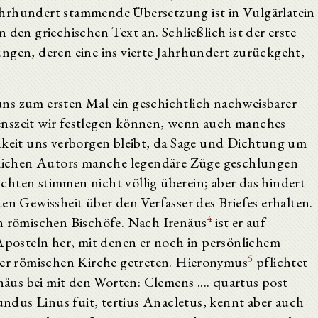
ahrhundert stammende Übersetzung ist in Vulgärlatein
 den griechischen Text an. Schließlich ist der erste
ngen, deren eine ins vierte Jahrhundert zurückgeht,
ns zum ersten Mal ein geschichtlich nachweisbarer
enszeit wir festlegen können, wenn auch manches
keit uns verborgen bleibt, da Sage und Dichtung um
stlichen Autors manche legendäre Züge geschlungen
hten stimmen nicht völlig überein; aber das hindert
en Gewissheit über den Verfasser des Briefes erhalten.
4
en römischen Bischöfe. Nach Irenäus
ist er auf
 Aposteln her, mit denen er noch in persönlichem
5
 der römischen Kirche getreten. Hieronymus
pflichtet
enäus bei mit den Worten: Clemens .... quartus post
dus Linus fuit, tertius Anacletus, kennt aber auch