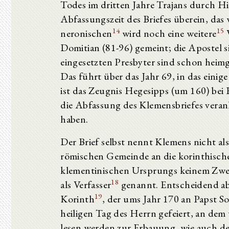
Todes im dritten Jahre Trajans durch 
Abfassungszeit des Briefes überein, da
14
15
neronischen
wird noch eine weitere
V
Domitian (81-96) gemeint; die Apostel si
eingesetzten Presbyter sind schon hei
Das führt über das Jahr 69, in das einig
ist das Zeugnis Hegesipps (um 160) bei 
die Abfassung des Klemensbriefes veran
haben.
Der Brief selbst nennt Klemens nicht als
römischen Gemeinde an die korinthische
klementinischen Ursprungs keinem Zwe
18
als Verfasser
genannt. Entscheidend abe
19
Korinth
, der ums Jahr 170 an Papst S
heiligen Tag des Herrn gefeiert, an dem
lesen werden zur Erbauung, wie auch d