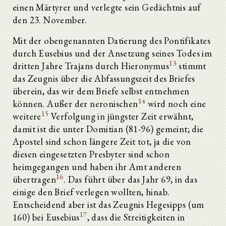
einen Märtyrer und verlegte sein Gedächtnis auf
den 23. November.
Mit der obengenannten Datierung des Pontifikates
durch Eusebius und der Ansetzung seines Todes im
13
dritten Jahre Trajans durch Hieronymus
stimmt
das Zeugnis über die Abfassungszeit des Briefes
überein, das wir dem Briefe selbst entnehmen
14
können. Außer der neronischen
wird noch eine
15
weitere
Verfolgung in jüngster Zeit erwähnt,
damit ist die unter Domitian (81-96) gemeint; die
Apostel sind schon längere Zeit tot, ja die von
diesen eingesetzten Presbyter sind schon
heimgegangen und haben ihr Amt anderen
16
übertragen
. Das führt über das Jahr 69, in das
einige den Brief verlegen wollten, hinab.
Entscheidend aber ist das Zeugnis Hegesipps (um
17
160) bei Eusebius
, dass die Streitigkeiten in