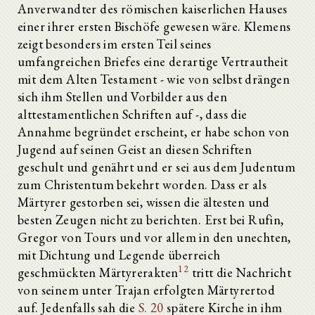
Anverwandter des römischen kaiserlichen Hauses
einer ihrer ersten Bischöfe gewesen wäre. Klemens
zeigt besonders im ersten Teil seines
umfangreichen Briefes eine derartige Vertrautheit
mit dem Alten Testament - wie von selbst drängen
sich ihm Stellen und Vorbilder aus den
alttestamentlichen Schriften auf -, dass die
Annahme begründet erscheint, er habe schon von
Jugend auf seinen Geist an diesen Schriften
geschult und genährt und er sei aus dem Judentum
zum Christentum bekehrt worden. Dass er als
Märtyrer gestorben sei, wissen die ältesten und
besten Zeugen nicht zu berichten. Erst bei Rufin,
Gregor von Tours und vor allem in den unechten,
mit Dichtung und Legende überreich
12
geschmückten Märtyrerakten
tritt die Nachricht
von seinem unter Trajan erfolgten Märtyrertod
auf. Jedenfalls sah die
S. 20
spätere Kirche in ihm