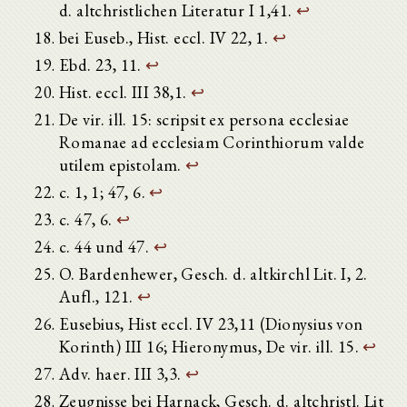
d. altchristlichen Literatur I 1,41.
↩
bei Euseb., Hist. eccl. IV 22, 1.
↩
Ebd. 23, 11.
↩
Hist. eccl. III 38,1.
↩
De vir. ill. 15: scripsit ex persona ecclesiae
Romanae ad ecclesiam Corinthiorum valde
utilem epistolam.
↩
c. 1, 1; 47, 6.
↩
c. 47, 6.
↩
c. 44 und 47.
↩
O. Bardenhewer, Gesch. d. altkirchl Lit. I, 2.
Aufl., 121.
↩
Eusebius, Hist eccl. IV 23,11 (Dionysius von
Korinth) III 16; Hieronymus, De vir. ill. 15.
↩
Adv. haer. III 3,3.
↩
Zeugnisse bei Harnack, Gesch. d. altchristl. Lit