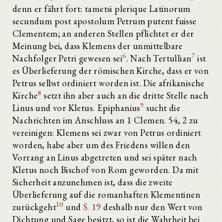
denn er fährt fort: tametsi plerique Latinorum
secundum post apostolum Petrum putent fuisse
Clementem; an anderen Stellen pflichtet er der
Meinung bei, dass Klemens der unmittelbare
6
7
Nachfolger Petri gewesen sei
. Nach Tertullian
ist
es Überlieferung der römischen Kirche, dass er von
Petrus selbst ordiniert worden ist. Die afrikanische
8
Kirche
setzt ihn aber auch an die dritte Stelle nach
9
Linus und vor Kletus. Epiphanius
sucht die
Nachrichten im Anschluss an 1 Clemen. 54, 2 zu
vereinigen: Klemens sei zwar von Petrus ordiniert
worden, habe aber um des Friedens willen den
Vorrang an Linus abgetreten und sei später nach
Kletus noch Bischof von Rom geworden. Da mit
Sicherheit anzunehmen ist, dass die zweite
Überlieferung auf die romanhaften Klementinen
10
zurückgeht
und
S. 19
deshalb nur den Wert von
Dichtung und Sage besitzt, so ist die Wahrheit bei