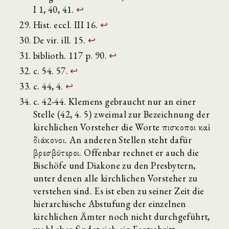
I 1, 40, 41.
↩
Hist. eccl. III 16.
↩
De vir. ill. 15.
↩
biblioth. 117 p. 90.
↩
c. 54. 57.
↩
c. 44, 4.
↩
c. 42-44. Klemens gebraucht nur an einer
Stelle (42, 4. 5) zweimal zur Bezeichnung der
kirchlichen Vorsteher die Worte ἐπισκοποι καὶ
διάκονοι. An anderen Stellen steht dafür
βρεσβύτεροι. Offenbar rechnet er auch die
Bischöfe und Diakone zu den Presbytern,
unter denen alle kirchlichen Vorsteher zu
verstehen sind. Es ist eben zu seiner Zeit die
hierarchische Abstufung der einzelnen
kirchlichen Ämter noch nicht durchgeführt,