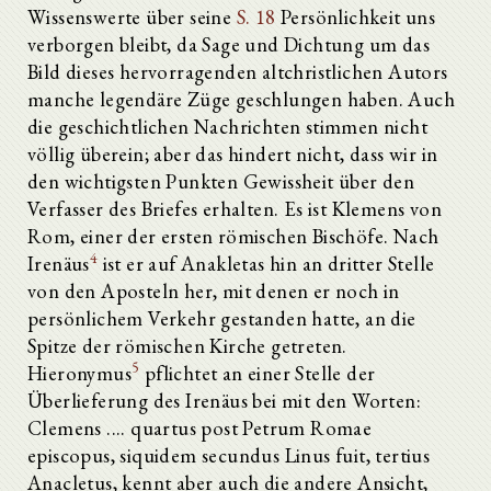
Wissenswerte über seine
S. 18
Persönlichkeit uns
verborgen bleibt, da Sage und Dichtung um das
Bild dieses hervorragenden altchristlichen Autors
manche legendäre Züge geschlungen haben. Auch
die geschichtlichen Nachrichten stimmen nicht
völlig überein; aber das hindert nicht, dass wir in
den wichtigsten Punkten Gewissheit über den
Verfasser des Briefes erhalten. Es ist Klemens von
Rom, einer der ersten römischen Bischöfe. Nach
4
Irenäus
ist er auf Anakletas hin an dritter Stelle
von den Aposteln her, mit denen er noch in
persönlichem Verkehr gestanden hatte, an die
Spitze der römischen Kirche getreten.
5
Hieronymus
pflichtet an einer Stelle der
Überlieferung des Irenäus bei mit den Worten:
Clemens .... quartus post Petrum Romae
episcopus, siquidem secundus Linus fuit, tertius
Anacletus, kennt aber auch die andere Ansicht,