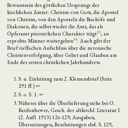
Bewusstsein des göttlichen Ursprungs der
kirchlichen Ämter: Christus von Gott, die Apostel
von Christus, von den Aposteln die Bischöfe und
Diakonen, die selbst wieder ihr Amt, das als
33
Opferamt priesterlichen Charakter trägt
, an
34
erprobte Männer weitergeben
. Auch gibt der
Brief vielfachen Aufschluss über die neronische
Christenverfolgung, über Gebet und Glauben am
Ende des ersten christlichen Jahrhunderts.
S. u. Einleitung zum 2. Klemensbrief (Seite
291 ff.)
↩
S. o. S. 1.
↩
Näheres über die Überlieferung siehe bei O.
Bardenhewer, Gesch. der altkirchl. Literatur I
(2. Aufl. 1913) 126-129; Ausgaben,
Übersetzungen, Bearbeitungen ebd. S. 129,