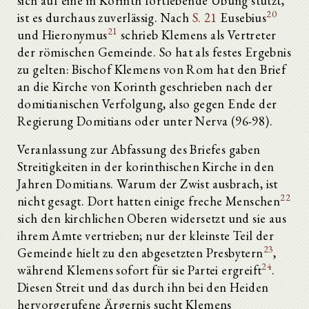
sich auf eine in Korinth fortlebende Übung stützt,
20
ist es durchaus zuverlässig. Nach
S. 21
Eusebius
21
und Hieronymus
schrieb Klemens als Vertreter
der römischen Gemeinde. So hat als festes Ergebnis
zu gelten: Bischof Klemens von Rom hat den Brief
an die Kirche von Korinth geschrieben nach der
domitianischen Verfolgung, also gegen Ende der
Regierung Domitians oder unter Nerva (96-98).
Veranlassung zur Abfassung des Briefes gaben
Streitigkeiten in der korinthischen Kirche in den
Jahren Domitians. Warum der Zwist ausbrach, ist
22
nicht gesagt. Dort hatten einige freche Menschen
sich den kirchlichen Oberen widersetzt und sie aus
ihrem Amte vertrieben; nur der kleinste Teil der
23
Gemeinde hielt zu den abgesetzten Presbytern
,
24
während Klemens sofort für sie Partei ergreift
.
Diesen Streit und das durch ihn bei den Heiden
hervorgerufene Ärgernis sucht Klemens