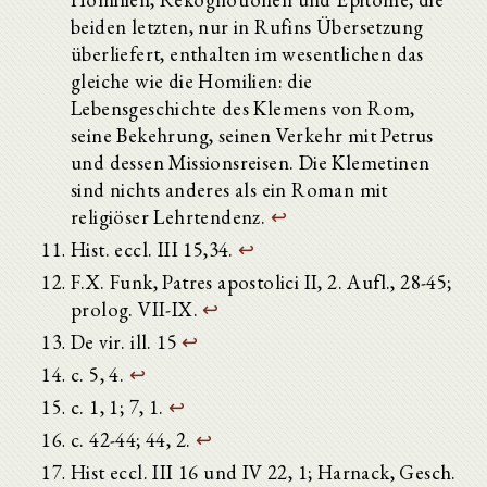
beiden letzten, nur in Rufins Übersetzung
überliefert, enthalten im wesentlichen das
gleiche wie die Homilien: die
Lebensgeschichte des Klemens von Rom,
seine Bekehrung, seinen Verkehr mit Petrus
und dessen Missionsreisen. Die Klemetinen
sind nichts anderes als ein Roman mit
religiöser Lehrtendenz.
↩
Hist. eccl. III 15,34.
↩
F.X. Funk, Patres apostolici II, 2. Aufl., 28-45;
prolog. VII-IX.
↩
De vir. ill. 15
↩
c. 5, 4.
↩
c. 1, 1; 7, 1.
↩
c. 42-44; 44, 2.
↩
Hist eccl. III 16 und IV 22, 1; Harnack, Gesch.