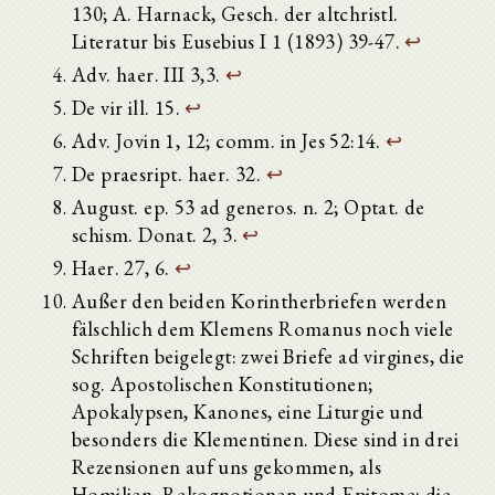
130; A. Harnack, Gesch. der altchristl.
Literatur bis Eusebius I 1 (1893) 39-47.
↩
Adv. haer. III 3,3.
↩
De vir ill. 15.
↩
Adv. Jovin 1, 12; comm. in Jes 52:14.
↩
De praesript. haer. 32.
↩
August. ep. 53 ad generos. n. 2; Optat. de
schism. Donat. 2, 3.
↩
Haer. 27, 6.
↩
Außer den beiden Korintherbriefen werden
fälschlich dem Klemens Romanus noch viele
Schriften beigelegt: zwei Briefe ad virgines, die
sog. Apostolischen Konstitutionen;
Apokalypsen, Kanones, eine Liturgie und
besonders die Klementinen. Diese sind in drei
Rezensionen auf uns gekommen, als
Homilien, Rekognotionen und Epitome; die