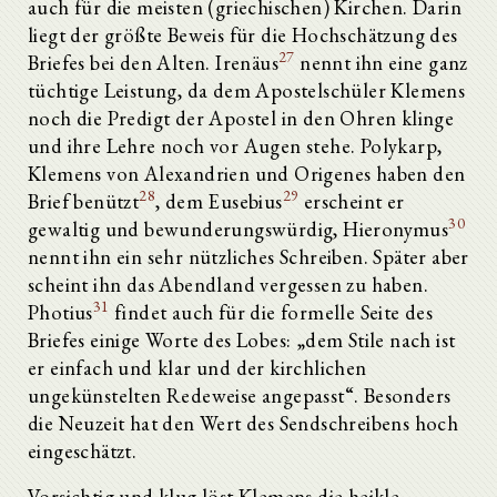
auch für die meisten (griechischen) Kirchen. Darin
liegt der größte Beweis für die Hochschätzung des
27
Briefes bei den Alten. Irenäus
nennt ihn eine ganz
tüchtige Leistung, da dem Apostelschüler Klemens
noch die Predigt der Apostel in den Ohren klinge
und ihre Lehre noch vor Augen stehe. Polykarp,
Klemens von Alexandrien und Origenes haben den
28
29
Brief benützt
, dem Eusebius
erscheint er
30
gewaltig und bewunderungswürdig, Hieronymus
nennt ihn ein sehr nützliches Schreiben. Später aber
scheint ihn das Abendland vergessen zu haben.
31
Photius
findet auch für die formelle Seite des
Briefes einige Worte des Lobes: „dem Stile nach ist
er einfach und klar und der kirchlichen
ungekünstelten Redeweise angepasst“. Besonders
die Neuzeit hat den Wert des Sendschreibens hoch
eingeschätzt.
Vorsichtig und klug löst Klemens die heikle