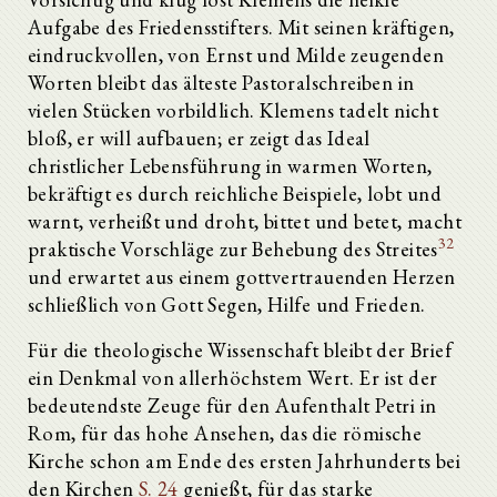
Aufgabe des Friedensstifters. Mit seinen kräftigen,
eindruckvollen, von Ernst und Milde zeugenden
Worten bleibt das älteste Pastoralschreiben in
vielen Stücken vorbildlich. Klemens tadelt nicht
bloß, er will aufbauen; er zeigt das Ideal
christlicher Lebensführung in warmen Worten,
bekräftigt es durch reichliche Beispiele, lobt und
warnt, verheißt und droht, bittet und betet, macht
32
praktische Vorschläge zur Behebung des Streites
und erwartet aus einem gottvertrauenden Herzen
schließlich von Gott Segen, Hilfe und Frieden.
Für die theologische Wissenschaft bleibt der Brief
ein Denkmal von allerhöchstem Wert. Er ist der
bedeutendste Zeuge für den Aufenthalt Petri in
Rom, für das hohe Ansehen, das die römische
Kirche schon am Ende des ersten Jahrhunderts bei
den Kirchen
S. 24
genießt, für das starke