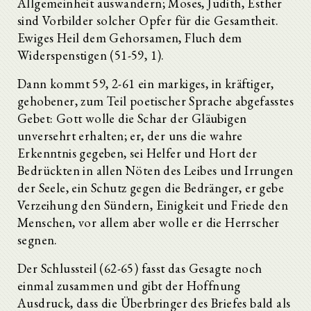
Allgemeinheit auswandern; Moses, Judith, Esther
sind Vorbilder solcher Opfer für die Gesamtheit.
Ewiges Heil dem Gehorsamen, Fluch dem
Widerspenstigen (51-59, 1).
Dann kommt 59, 2-61 ein markiges, in kräftiger,
gehobener, zum Teil poetischer Sprache abgefasstes
Gebet: Gott wolle die Schar der Gläubigen
unversehrt erhalten; er, der uns die wahre
Erkenntnis gegeben, sei Helfer und Hort der
Bedrückten in allen Nöten des Leibes und Irrungen
der Seele, ein Schutz gegen die Bedränger, er gebe
Verzeihung den Sündern, Einigkeit und Friede den
Menschen, vor allem aber wolle er die Herrscher
segnen.
Der Schlussteil (62-65) fasst das Gesagte noch
einmal zusammen und gibt der Hoffnung
Ausdruck, dass die Überbringer des Briefes bald als