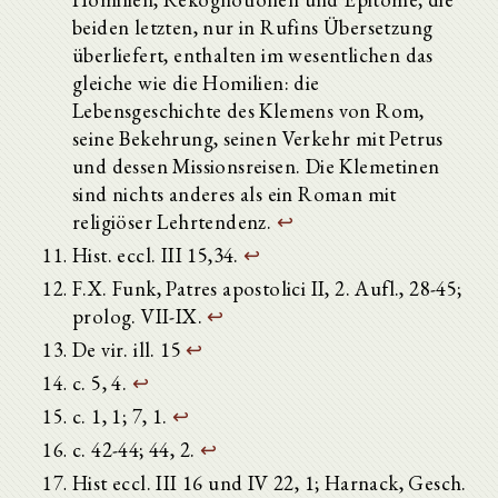
beiden letzten, nur in Rufins Übersetzung
überliefert, enthalten im wesentlichen das
gleiche wie die Homilien: die
Lebensgeschichte des Klemens von Rom,
seine Bekehrung, seinen Verkehr mit Petrus
und dessen Missionsreisen. Die Klemetinen
sind nichts anderes als ein Roman mit
religiöser Lehrtendenz.
↩
Hist. eccl. III 15,34.
↩
F.X. Funk, Patres apostolici II, 2. Aufl., 28-45;
prolog. VII-IX.
↩
De vir. ill. 15
↩
c. 5, 4.
↩
c. 1, 1; 7, 1.
↩
c. 42-44; 44, 2.
↩
Hist eccl. III 16 und IV 22, 1; Harnack, Gesch.