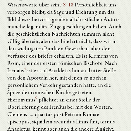
Wissenswerte über seine
S. 18
Persönlichkeit uns
verborgen bleibt, da Sage und Dichtung um das
Bild dieses hervorragenden altchristlichen Autors
manche legendäre Züge geschlungen haben. Auch
die geschichtlichen Nachrichten stimmen nicht
völlig überein; aber das hindert nicht, dass wir in
den wichtigsten Punkten Gewissheit über den
Verfasser des Briefes erhalten. Es ist Klemens von
Rom, einer der ersten römischen Bischöfe. Nach
4
Irenäus
ist er auf Anakletas hin an dritter Stelle
von den Aposteln her, mit denen er noch in
persönlichem Verkehr gestanden hatte, an die
Spitze der römischen Kirche getreten.
5
Hieronymus
pflichtet an einer Stelle der
Überlieferung des Irenäus bei mit den Worten:
Clemens .... quartus post Petrum Romae
episcopus, siquidem secundus Linus fuit, tertius
Anacletus, kennt aber auch die andere Ansicht,