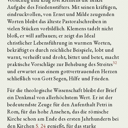
Aufgabe des Friedensstifters. Mit seinen kräftigen,
eindruckvollen, von Ernst und Milde zeugenden
Worten bleibt das älteste Pastoralschreiben in
vielen Stücken vorbildlich. Klemens tadelt nicht
bloß, er will aufbauen; er zeigt das Ideal
christlicher Lebensführung in warmen Worten,
bekräftigt es durch reichliche Beispiele, lobt und
warnt, verheißt und droht, bittet und betet, macht
32
praktische Vorschläge zur Behebung des Streites
und erwartet aus einem gottvertrauenden Herzen
schließlich von Gott Segen, Hilfe und Frieden.
Für die theologische Wissenschaft bleibt der Brief
ein Denkmal von allerhöchstem Wert. Er ist der
bedeutendste Zeuge für den Aufenthalt Petri in
Rom, für das hohe Ansehen, das die römische
Kirche schon am Ende des ersten Jahrhunderts bei
den Kirchen
S. 24
genießt, für das starke