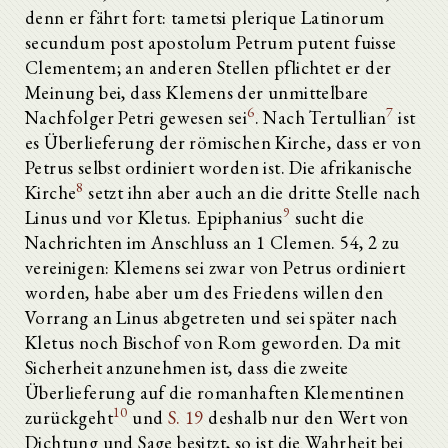
denn er fährt fort: tametsi plerique Latinorum
secundum post apostolum Petrum putent fuisse
Clementem; an anderen Stellen pflichtet er der
Meinung bei, dass Klemens der unmittelbare
6
7
Nachfolger Petri gewesen sei
. Nach Tertullian
ist
es Überlieferung der römischen Kirche, dass er von
Petrus selbst ordiniert worden ist. Die afrikanische
8
Kirche
setzt ihn aber auch an die dritte Stelle nach
9
Linus und vor Kletus. Epiphanius
sucht die
Nachrichten im Anschluss an 1 Clemen. 54, 2 zu
vereinigen: Klemens sei zwar von Petrus ordiniert
worden, habe aber um des Friedens willen den
Vorrang an Linus abgetreten und sei später nach
Kletus noch Bischof von Rom geworden. Da mit
Sicherheit anzunehmen ist, dass die zweite
Überlieferung auf die romanhaften Klementinen
10
zurückgeht
und
S. 19
deshalb nur den Wert von
Dichtung und Sage besitzt, so ist die Wahrheit bei