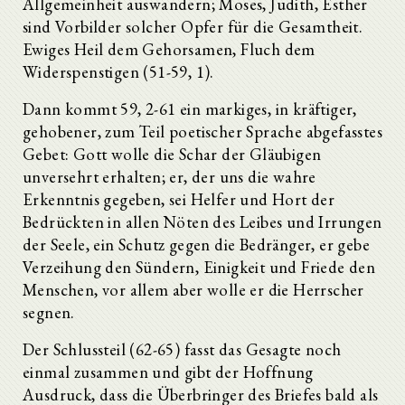
Allgemeinheit auswandern; Moses, Judith, Esther
sind Vorbilder solcher Opfer für die Gesamtheit.
Ewiges Heil dem Gehorsamen, Fluch dem
Widerspenstigen (51-59, 1).
Dann kommt 59, 2-61 ein markiges, in kräftiger,
gehobener, zum Teil poetischer Sprache abgefasstes
Gebet: Gott wolle die Schar der Gläubigen
unversehrt erhalten; er, der uns die wahre
Erkenntnis gegeben, sei Helfer und Hort der
Bedrückten in allen Nöten des Leibes und Irrungen
der Seele, ein Schutz gegen die Bedränger, er gebe
Verzeihung den Sündern, Einigkeit und Friede den
Menschen, vor allem aber wolle er die Herrscher
segnen.
Der Schlussteil (62-65) fasst das Gesagte noch
einmal zusammen und gibt der Hoffnung
Ausdruck, dass die Überbringer des Briefes bald als