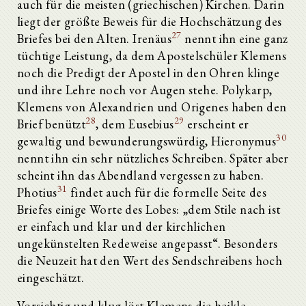
auch für die meisten (griechischen) Kirchen. Darin
liegt der größte Beweis für die Hochschätzung des
27
Briefes bei den Alten. Irenäus
nennt ihn eine ganz
tüchtige Leistung, da dem Apostelschüler Klemens
noch die Predigt der Apostel in den Ohren klinge
und ihre Lehre noch vor Augen stehe. Polykarp,
Klemens von Alexandrien und Origenes haben den
28
29
Brief benützt
, dem Eusebius
erscheint er
30
gewaltig und bewunderungswürdig, Hieronymus
nennt ihn ein sehr nützliches Schreiben. Später aber
scheint ihn das Abendland vergessen zu haben.
31
Photius
findet auch für die formelle Seite des
Briefes einige Worte des Lobes: „dem Stile nach ist
er einfach und klar und der kirchlichen
ungekünstelten Redeweise angepasst“. Besonders
die Neuzeit hat den Wert des Sendschreibens hoch
eingeschätzt.
Vorsichtig und klug löst Klemens die heikle