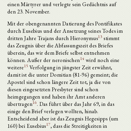
einen Märtyrer und verlegte sein Gedächtnis auf
den 23. November.
Mit der obengenannten Datierung des Pontifikates
durch Eusebius und der Ansetzung seines Todes im
13
dritten Jahre Trajans durch Hieronymus
stimmt
das Zeugnis über die Abfassungszeit des Briefes
überein, das wir dem Briefe selbst entnehmen
14
können. Außer der neronischen
wird noch eine
15
weitere
Verfolgung in jüngster Zeit erwähnt,
damit ist die unter Domitian (81-96) gemeint; die
Apostel sind schon längere Zeit tot, ja die von
diesen eingesetzten Presbyter sind schon
heimgegangen und haben ihr Amt anderen
16
übertragen
. Das führt über das Jahr 69, in das
einige den Brief verlegen wollten, hinab.
Entscheidend aber ist das Zeugnis Hegesipps (um
17
160) bei Eusebius
, dass die Streitigkeiten in