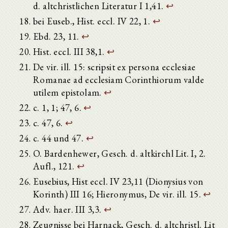
d. altchristlichen Literatur I 1,41.
↩
bei Euseb., Hist. eccl. IV 22, 1.
↩
Ebd. 23, 11.
↩
Hist. eccl. III 38,1.
↩
De vir. ill. 15: scripsit ex persona ecclesiae
Romanae ad ecclesiam Corinthiorum valde
utilem epistolam.
↩
c. 1, 1; 47, 6.
↩
c. 47, 6.
↩
c. 44 und 47.
↩
O. Bardenhewer, Gesch. d. altkirchl Lit. I, 2.
Aufl., 121.
↩
Eusebius, Hist eccl. IV 23,11 (Dionysius von
Korinth) III 16; Hieronymus, De vir. ill. 15.
↩
Adv. haer. III 3,3.
↩
Zeugnisse bei Harnack, Gesch. d. altchristl. Lit