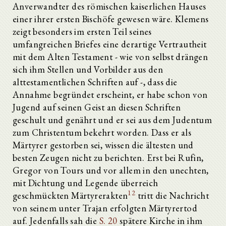
Anverwandter des römischen kaiserlichen Hauses
einer ihrer ersten Bischöfe gewesen wäre. Klemens
zeigt besonders im ersten Teil seines
umfangreichen Briefes eine derartige Vertrautheit
mit dem Alten Testament - wie von selbst drängen
sich ihm Stellen und Vorbilder aus den
alttestamentlichen Schriften auf -, dass die
Annahme begründet erscheint, er habe schon von
Jugend auf seinen Geist an diesen Schriften
geschult und genährt und er sei aus dem Judentum
zum Christentum bekehrt worden. Dass er als
Märtyrer gestorben sei, wissen die ältesten und
besten Zeugen nicht zu berichten. Erst bei Rufin,
Gregor von Tours und vor allem in den unechten,
mit Dichtung und Legende überreich
12
geschmückten Märtyrerakten
tritt die Nachricht
von seinem unter Trajan erfolgten Märtyrertod
auf. Jedenfalls sah die
S. 20
spätere Kirche in ihm