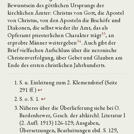
Bewusstsein des göttlichen Ursprungs der
kirchlichen Ämter: Christus von Gott, die Apostel
von Christus, von den Aposteln die Bischöfe und
Diakonen, die selbst wieder ihr Amt, das als
33
Opferamt priesterlichen Charakter trägt
, an
34
erprobte Männer weitergeben
. Auch gibt der
Brief vielfachen Aufschluss über die neronische
Christenverfolgung, über Gebet und Glauben am
Ende des ersten christlichen Jahrhunderts.
S. u. Einleitung zum 2. Klemensbrief (Seite
291 ff.)
↩
S. o. S. 1.
↩
Näheres über die Überlieferung siehe bei O.
Bardenhewer, Gesch. der altkirchl. Literatur I
(2. Aufl. 1913) 126-129; Ausgaben,
Übersetzungen, Bearbeitungen ebd. S. 129,