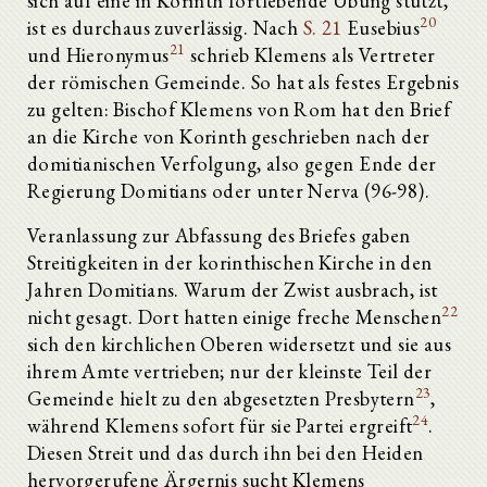
sich auf eine in Korinth fortlebende Übung stützt,
20
ist es durchaus zuverlässig. Nach
S. 21
Eusebius
21
und Hieronymus
schrieb Klemens als Vertreter
der römischen Gemeinde. So hat als festes Ergebnis
zu gelten: Bischof Klemens von Rom hat den Brief
an die Kirche von Korinth geschrieben nach der
domitianischen Verfolgung, also gegen Ende der
Regierung Domitians oder unter Nerva (96-98).
Veranlassung zur Abfassung des Briefes gaben
Streitigkeiten in der korinthischen Kirche in den
Jahren Domitians. Warum der Zwist ausbrach, ist
22
nicht gesagt. Dort hatten einige freche Menschen
sich den kirchlichen Oberen widersetzt und sie aus
ihrem Amte vertrieben; nur der kleinste Teil der
23
Gemeinde hielt zu den abgesetzten Presbytern
,
24
während Klemens sofort für sie Partei ergreift
.
Diesen Streit und das durch ihn bei den Heiden
hervorgerufene Ärgernis sucht Klemens