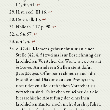
I 1, 40, 41.
↩
Hist. eccl. III 16.
↩
De vir. ill. 15.
↩
biblioth. 117 p. 90.
↩
c. 54. 57.
↩
c. 44, 4.
↩
c. 42-44. Klemens gebraucht nur an einer
Stelle (42, 4. 5) zweimal zur Bezeichnung der
kirchlichen Vorsteher die Worte ἐπισκοποι καὶ
διάκονοι. An anderen Stellen steht dafür
βρεσβύτεροι. Offenbar rechnet er auch die
Bischöfe und Diakone zu den Presbytern,
unter denen alle kirchlichen Vorsteher zu
verstehen sind. Es ist eben zu seiner Zeit die
hierarchische Abstufung der einzelnen
kirchlichen Ämter noch nicht durchgeführt,