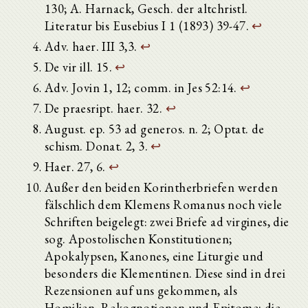
130; A. Harnack, Gesch. der altchristl.
Literatur bis Eusebius I 1 (1893) 39-47.
↩
Adv. haer. III 3,3.
↩
De vir ill. 15.
↩
Adv. Jovin 1, 12; comm. in Jes 52:14.
↩
De praesript. haer. 32.
↩
August. ep. 53 ad generos. n. 2; Optat. de
schism. Donat. 2, 3.
↩
Haer. 27, 6.
↩
Außer den beiden Korintherbriefen werden
fälschlich dem Klemens Romanus noch viele
Schriften beigelegt: zwei Briefe ad virgines, die
sog. Apostolischen Konstitutionen;
Apokalypsen, Kanones, eine Liturgie und
besonders die Klementinen. Diese sind in drei
Rezensionen auf uns gekommen, als
Homilien, Rekognotionen und Epitome; die