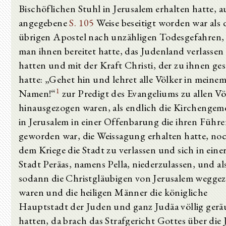
Bischöflichen Stuhl in Jerusalem erhalten hatte, a
angegebene
S. 105
Weise beseitigt worden war als 
übrigen Apostel nach unzähligen Todesgefahren, 
man ihnen bereitet hatte, das Judenland verlassen
hatten und mit der Kraft Christi, der zu ihnen ge
hatte: „Gehet hin und lehret alle Völker in meine
1
Namen!“
zur Predigt des Evangeliums zu allen V
hinausgezogen waren, als endlich die Kirchengem
in Jerusalem in einer Offenbarung die ihren Führe
geworden war, die Weissagung erhalten hatte, no
dem Kriege die Stadt zu verlassen und sich in eine
Stadt Peräas, namens Pella, niederzulassen, und al
sodann die Christgläubigen von Jerusalem wegge
waren und die heiligen Männer die königliche
Hauptstadt der Juden und ganz Judäa völlig ger
hatten, da brach das Strafgericht Gottes über die