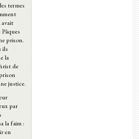
Siebtes Buch
 les termes
Achtes Buch
comment
Neuntes Buch
Zehntes Buch
 avait
e Pâques
ne prison.
 ils
e la
hrist de
prison
ne justice.
leur
 eux par
s
a la faim :
ir en