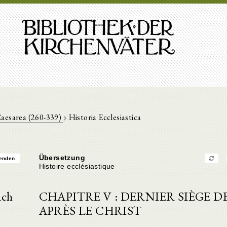
Caesarea (260-339)
Historia Ecclesiastica
Übersetzung
enden
Histoire ecclésiastique
ach
CHAPITRE V : DERNIER SIÈGE DE
APRÈS LE CHRIST