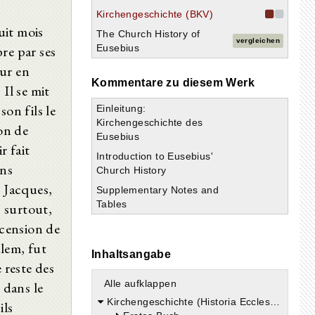
Kirchengeschichte (BKV)
uit mois
The Church History of
vergleichen
re par ses
Eusebius
ur en
Kommentare zu diesem Werk
Il se mit
son fils le
Einleitung:
Kirchengeschichte des
ion de
Eusebius
r fait
Introduction to Eusebius'
ans
Church History
, Jacques,
Supplementary Notes and
Tables
s surtout,
scension de
alem, fut
Inhaltsangabe
 reste des
Alle aufklappen
 dans le
Kirchengeschichte (Historia Ecclesiastica)
ils