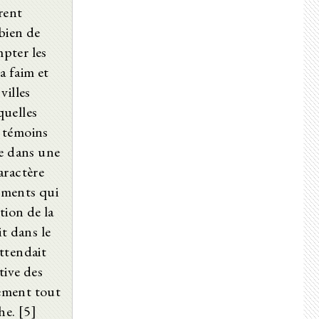
rent
21. Kap. Cerdo, dritter Bischof der Kirche von Alexandrien.
22. Kap. Ignatius, zweiter Bischof von Antiochien.
bien de
23. Kap. Das Leben des Apostels Johannes.
mpter les
24. Kap. Die Reihenfolge der Evangelien.
25. Kap. Die allgemein und nicht allgemein anerkannten Schriften der Bibel.
la faim et
26. Kap. Der Betrüger Menander.
villes
27. Kap. Die Sekte der Ebionäer.
quelles
28. Kap. Der Häresiarch Cerinth.
29. Kap. Nikolaus und die, welche sich nach ihm benannten.
t témoins
30. Kap. Die verheirateten Apostel.
me dans une
31. Kap. Der Tod des Johannes und des Philippus.
32. Kap. Das Martyrium Symeons, Bischofs von Jerusalem.
aractère
33. Kap. Verbot Trajans, den Christen nachzuforschen.
nements qui
34. Kap. Evaristus, vierter Bischof der Kirche von Rom.
tion de la
35. Kap. Justus, dritter Bischof von Jerusalem.
36. Kap. Ignatius und seine Briefe.
t dans le
37. Kap. Die damals berühmten Evangelisten.
attendait
38. Kap. Der Brief des Klemens und die fälschlich ihm zugewiesenen Schriften.
39. Kap. Die Schriften des Papias.
tive des
Viertes Buch
ement tout
Fünftes Buch
he. [5]
Sechstes Buch