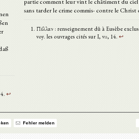
partie comment leur vint le châtiment du ciel
sans tarder le crime commis- contre le Christ
hnen
ßen
Πέλλαν : renseignement dû à Eusèbe exclus
er
voy. les ouvrages cités sur I, vιι, 14.
↩
 daß
14.
↩
ken
Fehler melden