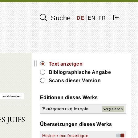
Suche
DE
EN
FR
||
Text anzeigen
Bibliographische Angabe
Scans dieser Version
ausblenden
Editionen dieses Werks
Ἐκκλησιαστικὴ ἱστορία
vergleichen
S JUIFS
Übersetzungen dieses Werks
Histoire ecclésiastique