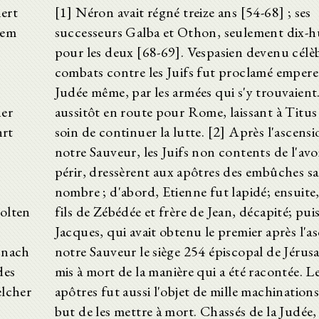
ert
[1] Néron avait régné treize ans [54-68] ; ses
nem
successeurs Galba et Othon, seulement dix-h
pour les deux [68-69]. Vespasien devenu célèb
combats contre les Juifs fut proclamé empere
Judée même, par les armées qui s'y trouvaient. 
her
aussitôt en route pour Rome, laissant à Titus 
hrt
soin de continuer la lutte. [2] Après l'ascens
notre Sauveur, les Juifs non contents de l'avoi
périr, dressèrent aux apôtres des embûches s
nombre ; d'abord, Etienne fut lapidé; ensuite
olten
fils de Zébédée et frère de Jean, décapité; pui
Jacques, qui avait obtenu le premier après l'a
 nach
notre Sauveur le siège 254 épiscopal de Jérus
des
mis à mort de la manière qui a été racontée. Le
elcher
apôtres fut aussi l'objet de mille machinations
n
but de les mettre à mort. Chassés de la Judée, 