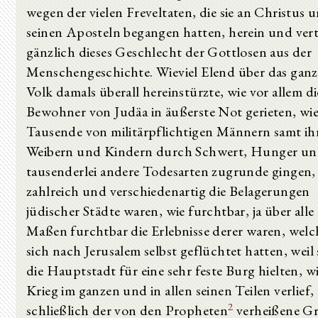
wegen der vielen Freveltaten, die sie an Christus 
seinen Aposteln begangen hatten, herein und vert
gänzlich dieses Geschlecht der Gottlosen aus der
Menschengeschichte. Wieviel Elend über das ganz
Volk damals überall hereinstürzte, wie vor allem di
Bewohner von Judäa in äußerste Not gerieten, wie
Tausende von militärpflichtigen Männern samt ih
Weibern und Kindern durch Schwert, Hunger u
tausenderlei andere Todesarten zugrunde gingen,
zahlreich und verschiedenartig die Belagerungen
jüdischer Städte waren, wie furchtbar, ja über alle
Maßen furchtbar die Erlebnisse derer waren, welc
sich nach Jerusalem selbst geflüchtet hatten, weil 
die Hauptstadt für eine sehr feste Burg hielten, w
Krieg im ganzen und in allen seinen Teilen verlief,
2
schließlich der von den Propheten
verheißene Gr