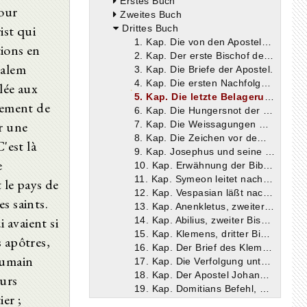
Erstes Buch
pour
Zweites Buch
ist qui
Drittes Buch
1. Kap. Die von den Aposteln missionierten Gebiete.
tions en
2. Kap. Der erste Bischof der Kirche in Rom.
salem
3. Kap. Die Briefe der Apostel.
4. Kap. Die ersten Nachfolger der Apostel.
lée aux
5. Kap. Die letzte Belagerung der Juden nach Christus.
sement de
6. Kap. Die Hungersnot der Juden.
er une
7. Kap. Die Weissagungen Christi.
8. Kap. Die Zeichen vor dem Kriege.
'est là
9. Kap. Josephus und seine Schriften.
e
10. Kap. Erwähnung der Bibel durch Josephus.
11. Kap. Symeon leitet nach Jakobus die Kirche in Jerusalem.
 le pays de
12. Kap. Vespasian läßt nach den Nachkommen Davids forschen.
s saints.
13. Kap. Anenkletus, zweiter Bischof in Rom.
 avaient si
14. Kap. Abilius, zweiter Bischof von Alexandrien.
15. Kap. Klemens, dritter Bischof (in Rom).
 apôtres,
16. Kap. Der Brief des Klemens.
humain
17. Kap. Die Verfolgung unter Domitian.
18. Kap. Der Apostel Johannes und die Apokalypse.
urs
19. Kap. Domitians Befehl, die Nachkommen Davids zu ermorden.
ier ;
20. Kap. Die Verwandten unseres Erlösers.