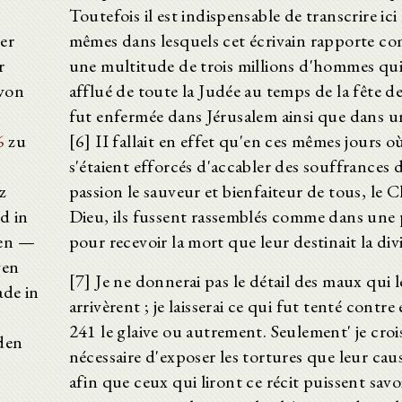
Toutefois il est indispensable de transcrire ici
ser
mêmes dans lesquels cet écrivain rapporte 
r
une multitude de trois millions d'hommes qui
 von
afflué de toute la Judée au temps de la fête d
fut enfermée dans Jérusalem ainsi que dans u
6
zu
[6] II fallait en effet qu'en ces mêmes jours où
s'étaient efforcés d'accabler des souffrances d
z
passion le sauveur et bienfaiteur de tous, le C
d in
Dieu, ils fussent rassemblés comme dans une 
hen —
pour recevoir la mort que leur destinait la divi
gen
[7] Je ne donnerai pas le détail des maux qui 
ade in
arrivèrent ; je laisserai ce qui fut tenté contre
241 le glaive ou autrement. Seulement' je croi
den
nécessaire d'exposer les tortures que leur caus
afin que ceux qui liront ce récit puissent savo