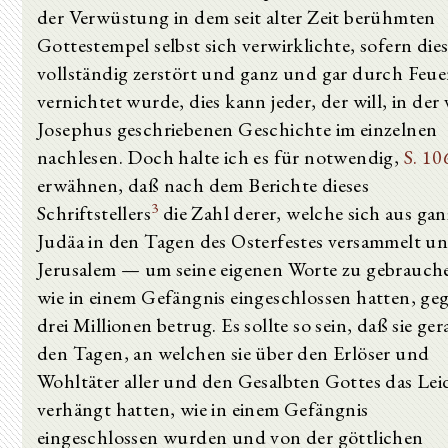
der Verwüstung in dem seit alter Zeit berühmten
Gottestempel selbst sich verwirklichte, sofern die
vollständig zerstört und ganz und gar durch Feue
vernichtet wurde, dies kann jeder, der will, in der
Josephus geschriebenen Geschichte im einzelnen
nachlesen. Doch halte ich es für notwendig,
S. 10
erwähnen, daß nach dem Berichte dieses
3
Schriftstellers
die Zahl derer, welche sich aus gan
Judäa in den Tagen des Osterfestes versammelt un
Jerusalem — um seine eigenen Worte zu gebrauc
wie in einem Gefängnis eingeschlossen hatten, ge
drei Millionen betrug. Es sollte so sein, daß sie ger
den Tagen, an welchen sie über den Erlöser und
Wohltäter aller und den Gesalbten Gottes das Lei
verhängt hatten, wie in einem Gefängnis
eingeschlossen wurden und von der göttlichen