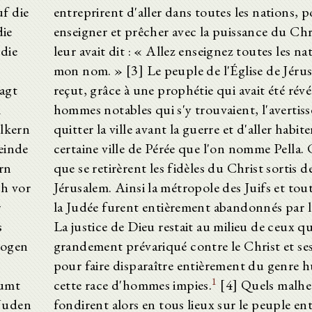
uf die
entreprirent d'aller dans toutes les nations, 
die
enseigner et prêcher avec la puissance du Chr
die
leur avait dit : « Allez enseignez toutes les na
mon nom. » [3] Le peuple de l'Église de Jéru
sagt
reçut, grâce à une prophétie qui avait été révé
m
hommes notables qui s'y trouvaient, l'avertis
ölkern
quitter la ville avant la guerre et d'aller habit
einde
certaine ville de Pérée que l'on nomme Pella. C
rn
que se retirèrent les fidèles du Christ sortis d
ch vor
Jérusalem. Ainsi la métropole des Juifs et tout
r
la Judée furent entièrement abandonnés par le
s
La justice de Dieu restait au milieu de ceux qui
zogen
grandement prévariqué contre le Christ et ses
pour faire disparaître entièrement du genre 
1
äumt
cette race d'hommes impies.
[4] Quels malhe
 Juden
fondirent alors en tous lieux sur le peuple ent