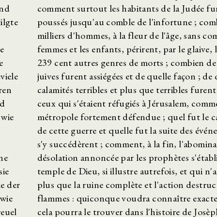
und
comment surtout les habitants de la Judée fu
ilgte
poussés jusqu'au comble de l'infortune ; com
milliers d'hommes, à la fleur de l'âge, sans co
e
femmes et les enfants, périrent, par le glaive, 
e
239 cent autres genres de morts ; combien de 
viele
juives furent assiégées et de quelle façon ; de 
ren
calamités terribles et plus que terribles furen
nd
ceux qui s'étaient réfugiés à Jérusalem, com
 wie
métropole fortement défendue ; quel fut le c
de cette guerre et quelle fut la suite des évé
s'y succédèrent ; comment, à la fin, l'abomina
he
désolation annoncée par les prophètes s'établi
sie
temple de Dieu, si illustre autrefois, et qui n'
ie der
plus que la ruine complète et l'action destruc
 wie
flammes : quiconque voudra connaître exact
euel
cela pourra le trouver dans l'histoire de Josèp