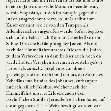
regiert hatte und die Herrschaft Galbas und Othos
in einem Jahre und sechs Monaten beendet war,
wurde Vespasian, der sich im Kampfe gegen die
Juden ausgezeichnet hatte, in Judäa selbst zum
Kaiser ernannt, wo er von den Truppen als
Alleinherrscher ausgerufen wurde. Sofort begab er
sich auf die Fahrt nach Rom und überließ seinem
Sohne Titus die Bekämpfung der Juden. Als nun
nach der Himmelfahrt unseres Erlösers die Juden
zu dem Verbrechen an dem Erlöser auch noch die
wiederholten Vergehen an seinen Aposteln gefügt
hatten, als zunächst Stephanus von ihnen
gesteinigt, sodann nach ihm Jakobus, der Sohn des
Zebedäus und Bruder des Johannes, enthauptet
und schließlich Jakobus, welcher nach der
Himmelfahrt unseres Erlösers zuerst den
Bischöflichen Stuhl in Jerusalem erhalten hatte, auf
die angegebene
S. 105
Weise beseitigt worden war