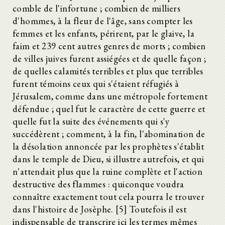
comble de l'infortune ; combien de milliers
d'hommes, à la fleur de l'âge, sans compter les
femmes et les enfants, périrent, par le glaive, la
faim et 239 cent autres genres de morts ; combien
de villes juives furent assiégées et de quelle façon ;
de quelles calamités terribles et plus que terribles
furent témoins ceux qui s'étaient réfugiés à
Jérusalem, comme dans une métropole fortement
défendue ; quel fut le caractère de cette guerre et
quelle fut la suite des événements qui s'y
succédèrent ; comment, à la fin, l'abomination de
la désolation annoncée par les prophètes s'établit
dans le temple de Dieu, si illustre autrefois, et qui
n'attendait plus que la ruine complète et l'action
destructive des flammes : quiconque voudra
connaître exactement tout cela pourra le trouver
dans l'histoire de Josèphe. [5] Toutefois il est
indispensable de transcrire ici les termes mêmes