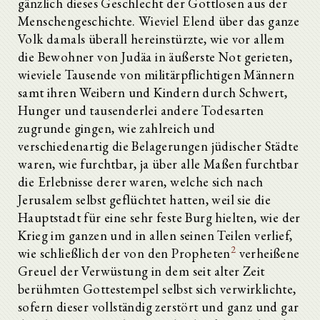
gänzlich dieses Geschlecht der Gottlosen aus der
Menschengeschichte. Wieviel Elend über das ganze
Volk damals überall hereinstürzte, wie vor allem
die Bewohner von Judäa in äußerste Not gerieten,
wieviele Tausende von militärpflichtigen Männern
samt ihren Weibern und Kindern durch Schwert,
Hunger und tausenderlei andere Todesarten
zugrunde gingen, wie zahlreich und
verschiedenartig die Belagerungen jüdischer Städte
waren, wie furchtbar, ja über alle Maßen furchtbar
die Erlebnisse derer waren, welche sich nach
Jerusalem selbst geflüchtet hatten, weil sie die
Hauptstadt für eine sehr feste Burg hielten, wie der
Krieg im ganzen und in allen seinen Teilen verlief,
2
wie schließlich der von den Propheten
verheißene
Greuel der Verwüstung in dem seit alter Zeit
berühmten Gottestempel selbst sich verwirklichte,
sofern dieser vollständig zerstört und ganz und gar