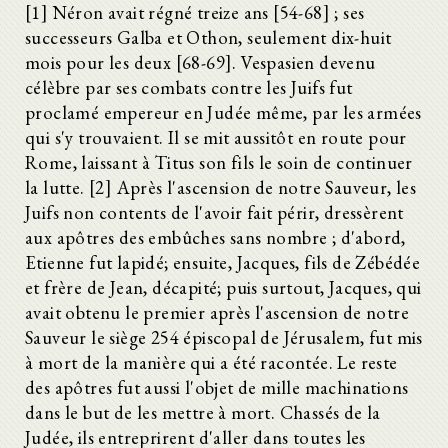
[1] Néron avait régné treize ans [54-68] ; ses
successeurs Galba et Othon, seulement dix-huit
mois pour les deux [68-69]. Vespasien devenu
célèbre par ses combats contre les Juifs fut
proclamé empereur en Judée même, par les armées
qui s'y trouvaient. Il se mit aussitôt en route pour
Rome, laissant à Titus son fils le soin de continuer
la lutte. [2] Après l'ascension de notre Sauveur, les
Juifs non contents de l'avoir fait périr, dressèrent
aux apôtres des embûches sans nombre ; d'abord,
Etienne fut lapidé; ensuite, Jacques, fils de Zébédée
et frère de Jean, décapité; puis surtout, Jacques, qui
avait obtenu le premier après l'ascension de notre
Sauveur le siège 254 épiscopal de Jérusalem, fut mis
à mort de la manière qui a été racontée. Le reste
des apôtres fut aussi l'objet de mille machinations
dans le but de les mettre à mort. Chassés de la
Judée, ils entreprirent d'aller dans toutes les