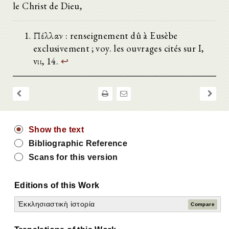
le Christ de Dieu,
Πέλλαν : renseignement dû à Eusèbe
exclusivement ; voy. les ouvrages cités sur I,
vιι, 14.
↩
Show the text
Bibliographic Reference
Scans for this version
Editions of this Work
Ἐκκλησιαστικὴ ἱστορία
Compare