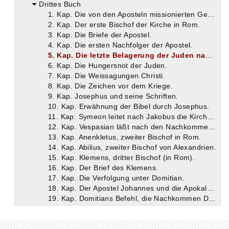
Drittes Buch
1. Kap. Die von den Aposteln missionierten Gebiete.
2. Kap. Der erste Bischof der Kirche in Rom.
3. Kap. Die Briefe der Apostel.
4. Kap. Die ersten Nachfolger der Apostel.
5. Kap. Die letzte Belagerung der Juden nach Christus.
6. Kap. Die Hungersnot der Juden.
7. Kap. Die Weissagungen Christi.
8. Kap. Die Zeichen vor dem Kriege.
9. Kap. Josephus und seine Schriften.
10. Kap. Erwähnung der Bibel durch Josephus.
11. Kap. Symeon leitet nach Jakobus die Kirche in Jerusalem.
12. Kap. Vespasian läßt nach den Nachkommen Davids forschen.
13. Kap. Anenkletus, zweiter Bischof in Rom.
14. Kap. Abilius, zweiter Bischof von Alexandrien.
15. Kap. Klemens, dritter Bischof (in Rom).
16. Kap. Der Brief des Klemens.
17. Kap. Die Verfolgung unter Domitian.
18. Kap. Der Apostel Johannes und die Apokalypse.
19. Kap. Domitians Befehl, die Nachkommen Davids zu ermorden.
20. Kap. Die Verwandten unseres Erlösers.
21. Kap. Cerdo, dritter Bischof der Kirche von Alexandrien.