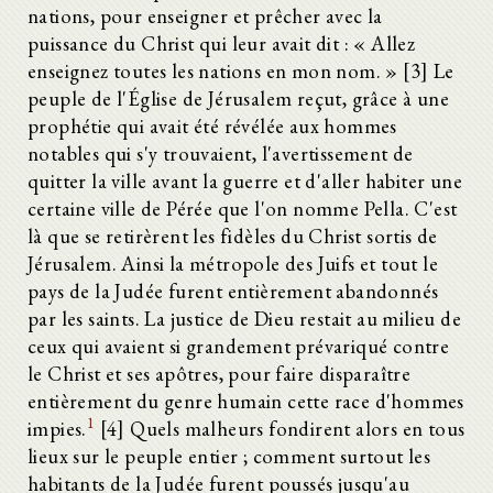
nations, pour enseigner et prêcher avec la
puissance du Christ qui leur avait dit : « Allez
enseignez toutes les nations en mon nom. » [3] Le
peuple de l'Église de Jérusalem reçut, grâce à une
prophétie qui avait été révélée aux hommes
notables qui s'y trouvaient, l'avertissement de
quitter la ville avant la guerre et d'aller habiter une
certaine ville de Pérée que l'on nomme Pella. C'est
là que se retirèrent les fidèles du Christ sortis de
Jérusalem. Ainsi la métropole des Juifs et tout le
pays de la Judée furent entièrement abandonnés
par les saints. La justice de Dieu restait au milieu de
ceux qui avaient si grandement prévariqué contre
le Christ et ses apôtres, pour faire disparaître
entièrement du genre humain cette race d'hommes
1
impies.
[4] Quels malheurs fondirent alors en tous
lieux sur le peuple entier ; comment surtout les
habitants de la Judée furent poussés jusqu'au