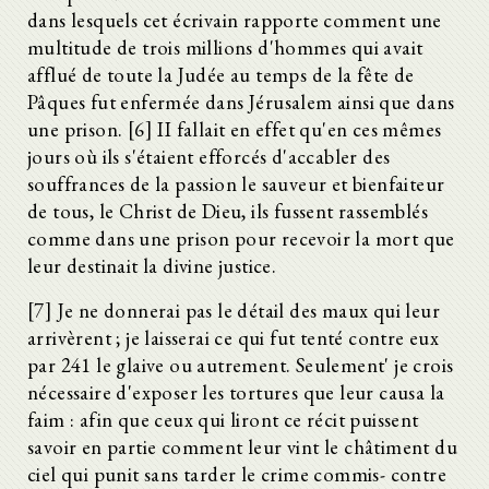
dans lesquels cet écrivain rapporte comment une
multitude de trois millions d'hommes qui avait
afflué de toute la Judée au temps de la fête de
Pâques fut enfermée dans Jérusalem ainsi que dans
une prison. [6] II fallait en effet qu'en ces mêmes
jours où ils s'étaient efforcés d'accabler des
souffrances de la passion le sauveur et bienfaiteur
de tous, le Christ de Dieu, ils fussent rassemblés
comme dans une prison pour recevoir la mort que
leur destinait la divine justice.
[7] Je ne donnerai pas le détail des maux qui leur
arrivèrent ; je laisserai ce qui fut tenté contre eux
par 241 le glaive ou autrement. Seulement' je crois
nécessaire d'exposer les tortures que leur causa la
faim : afin que ceux qui liront ce récit puissent
savoir en partie comment leur vint le châtiment du
ciel qui punit sans tarder le crime commis- contre