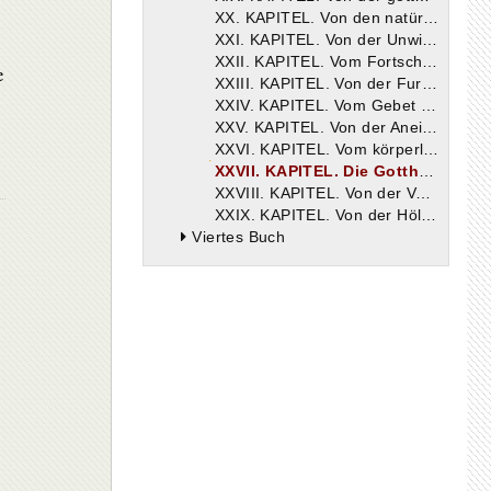
XX. KAPITEL. Von den natürlichen und untadelhaften Leidenschaften (Affekten).
XXI. KAPITEL. Von der Unwissenheit und Knechtschaft.
XXII. KAPITEL. Vom Fortschritt.
e
XXIII. KAPITEL. Von der Furcht.
XXIV. KAPITEL. Vom Gebet des Herrn.
XXV. KAPITEL. Von der Aneignung.
XXVI. KAPITEL. Vom körperlichen Leiden des Herrn und der Leidenslosigkeit seiner Gottheit.
XXVII. KAPITEL. Die Gottheit des Wortes war auch heim Tode des Herrn von der Seele und dem Leibe nicht getrennt und blieb eine Hypostase.
XXVIII. KAPITEL. Von der Vergänglichkeit und Vernichtung.
XXIX. KAPITEL. Von der Höllenfahrt.
Viertes Buch