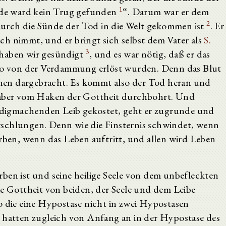
1
de ward kein Trug gefunden
“. Darum war er dem
2
urch die Sünde der Tod in die Welt gekommen ist
. Er
sich nimmt, und er bringt sich selbst dem Vater als
S.
3
 haben wir gesündigt
, und es war nötig, daß er das
so von der Verdammung erlöst wurden. Denn das Blut
en dargebracht. Es kommt also der Tod heran und
d aber vom Haken der Gottheit durchbohrt. Und
digmachenden Leib gekostet, geht er zugrunde und
verschlungen. Denn wie die Finsternis schwindet, wenn
erben, wenn das Leben auftritt, und allen wird Leben
ben ist und seine heilige Seele von dem unbefleckten
ie Gottheit von beiden, der Seele und dem Leibe
o die eine Hypostase nicht in zwei Hypostasen
e hatten zugleich von Anfang an in der Hypostase des