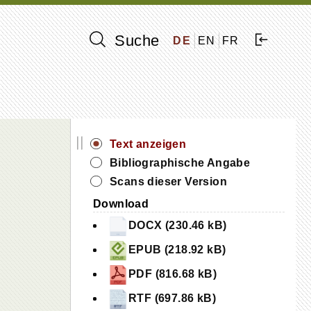
Suche
DE
EN
FR
||
Text anzeigen
Bibliographische Angabe
Scans dieser Version
Download
DOCX (230.46 kB)
EPUB (218.92 kB)
PDF (816.68 kB)
Alle aufklappen
RTF (697.86 kB)