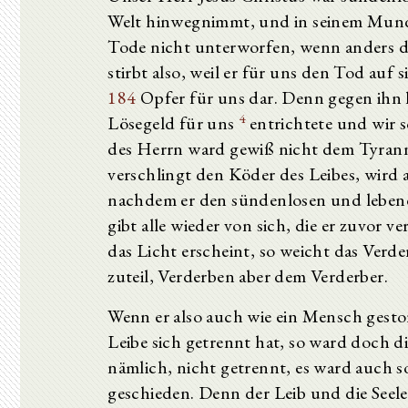
Welt hinwegnimmt, und in seinem Mun
Tode nicht unterworfen, wenn anders d
stirbt also, weil er für uns den Tod auf 
184
Opfer für uns dar. Denn gegen ihn
4
Lösegeld für uns
entrichtete und wir 
des Herrn ward gewiß nicht dem Tyrann
verschlingt den Köder des Leibes, wir
nachdem er den sündenlosen und leben
gibt alle wieder von sich, die er zuvor 
das Licht erscheint, so weicht das Verd
zuteil, Verderben aber dem Verderber.
Wenn er also auch wie ein Mensch gestor
Leibe sich getrennt hat, so ward doch d
nämlich, nicht getrennt, es ward auch s
geschieden. Denn der Leib und die Seel