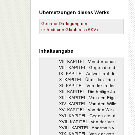
Genaue Darlegung des orthodoxen Glaubens (Expositio fidei)
Erstes Buch
Übersetzungen dieses Werks
Zweites Buch
Drittes Buch
Genaue Darlegung des
I. KAPITEL. Von der göttlichen Heilsveranstaltung, von der Sorge um uns und von unserem Heil.
orthodoxen Glaubens (BKV)
II. KAPITEL. Von der Empfängnisweise des Wortes und seiner göttlichen Fleischwerdung.
III. KAPITEL. Von den zwei Naturen. Gegen die Monophysiten.
IV. KAPITEL. Über die Art der Wechselmitteilung.
V. KAPITEL. Von der Zahl der Naturen.
Inhaltsangabe
VI. KAPITEL. Die ganze göttliche Natur ist in einer ihrer Hypostasen mit der ganzen menschlichen Natur geeint, und nicht Teil mit Teil.
VII. KAPITEL. Von der einen zusammengesetzten Hypostase des Gott-Logos.
VIII. KAPITEL. Gegen die, die sagen: Die Naturen des Herrn fallen unter die kontinuierliche oder unter die diskrete Quantität.
IX. KAPITEL. Antwort auf die Frage, ob es eine subsistenzlose Natur gebe.
X. KAPITEL. Über das Trishagion (Dreimalheilig).
XI. KAPITEL. Von der in der Art und im Individuum betrachteten Natur und vom Unterschied von Einigung und Menschwerdung. Ferner, wie ist jenes Wort zu verstehen: „Die eine, fleischgewordene Natur des Gott-Logos“ ?
XII. KAPITEL. Die heilige Jungfrau Gottesgebärerin. Gegen die Nestorianer.
XIII. KAPITEL. Von den Eigentümlichkeiten der beiden Naturen.
XIV. KAPITEL. Von den Willen und Willensfreiheiten unseres Herrn Jesus Christus.
XV. KAPITEL. Von den Wirksamkeiten (Tätigkeiten) in unserem Herrn Jesus Christus.
XVI. KAPITEL. Gegen die, die sagen: Hat der Mensch zwei Naturen und Wirksamkeiten (Tätigkeiten), so muß man bei Christus drei Naturen und ebensoviele Wirksamkeiten annehmen.
XVII. KAPITEL. Von der Vergottung der Fleischnatur und des Willens des Herrn.
XVIII. KAPITEL. Abermals von Willen und Selbstmacht, von Verstand, Erkenntnis und Weisheit.
XIX. KAPITEL. Von der gottmenschlichen Wirksamkeit.