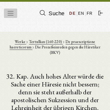
Suche
DE
EN
FR
Werke
Tertullian (160-220)
De praescriptione
haereticorum
Die Prozeßeinreden gegen die Häretiker
(BKV)
32. Kap. Auch hohes Alter würde die
Sache einer Häresie nicht bessern;
denn sie steht außerhalb der
apostolischen Sukzession und der
Lehreinheit der übrigen Kirchen.