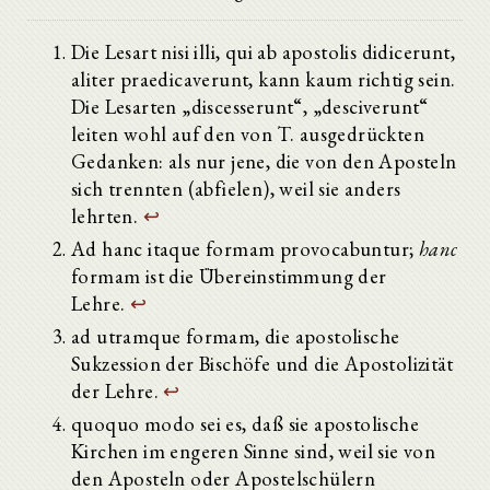
Die Lesart nisi illi, qui ab apostolis didicerunt,
aliter praedicaverunt, kann kaum richtig sein.
Die Lesarten „discesserunt“, „desciverunt“
leiten wohl auf den von T. ausgedrückten
Gedanken: als nur jene, die von den Aposteln
sich trennten (abfielen), weil sie anders
lehrten.
↩
Ad hanc itaque formam provocabuntur;
hanc
formam ist die Übereinstimmung der
Lehre.
↩
ad utramque formam, die apostolische
Sukzession der Bischöfe und die Apostolizität
der Lehre.
↩
quoquo modo sei es, daß sie apostolische
Kirchen im engeren Sinne sind, weil sie von
den Aposteln oder Apostelschülern