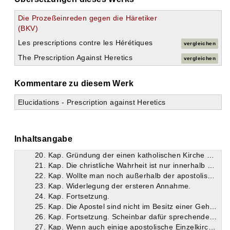
5. Kap. Auch der Apostel Paulus erklärt sie für ein notwendig eintretendes Übel.
6. Kap. Er spricht fast in jedem seiner Briefe ein Verwerfungsurteil über sie aus. Erklärung des Wortes Häresie.
Die Prozeßeinreden gegen die Häretiker
7. Kap. Die Häresien haben ihren Ursprung aus der Philosophie, indem philosophische Ansichten mit christlichen Lehren vermischt wurden.
(BKV)
8. Kap. Um bei den Gläubigen Zweifel zu erregen, mißbrauchen die Häretiker die Aufforderung Christi: „Suchet und ihr werdet finden.“
9. Kap. Mit diesem Ausspruche hat aber Christus nicht zu einem beständigen Suchen aufgefordert, sondern nur zu einem Suchen nach dem wahren Glauben.
Les prescriptions contre les Hérétiques
vergleichen
10. Kap. Wer die wahre Lehre Christi gefunden hat, der braucht nicht weiter zu suchen, sondern muß sie gläubig festhalten.
The Prescription Against Heretics
vergleichen
11. Kap. Wer dann noch suchen wollte, würde keinen rechten Glauben haben. Beständiges Suchen schließt einen Widerspruch in sich.
12. Kap. Untersuchungen über den Glauben sind nur soweit gestattet, als sie ohne Verletzung der Glaubensregel geschehen.
Kommentare zu diesem Werk
13. Kap. Glaubensregel oder kurzer Inbegriff der christlichen Glaubenswahrheiten.
14. Kap. Was außerhalb der Glaubensregel liegt, darf an sich wohl Gegenstand der Untersuchung werden, in Wirklichkeit aber ist es den Häretikern nicht um das Forschen zu tun, sondern nur darum, Anhänger zu gewinnen.
Elucidations - Prescription against Heretics
15. Kap. Ihre Hauptwaffe ist immer Berufung auf die Hl. Schrift. Man kann ihnen auf diesem Gebiete nicht mit Erfolg beikommen und muß sich daher nach einer andern Methode umsehen.
16. Kap. Der hl. Paulus befiehlt, sich mit ihnen nicht auf Disputationen einzulassen.
17. Kap. Man kommt durch Disputationen über Schriftstellen nie zum Ziele.
18. Kap. Selbst die Absicht, wankende Gläubige wieder zu gewinnen, ist fast immer erfolglos.
Inhaltsangabe
19. Kap. Daher ist dieses Verfahren nicht ausreichend und, da die Schriftauslegung von Privatleuten ein zweifelhaftes Kriterium bleibt, auf die kirchliche Überlieferung zu rekurrieren.
20. Kap. Gründung der einen katholischen Kirche durch Christus und Stiftung der einzelnen Gemeinden, welche zusammen die *eine* Kirche bilden, durch die Apostel.
21. Kap. Die christliche Wahrheit ist nur innerhalb der von den Aposteln herstammenden Überlieferung bei den apostolischen Mutterkirchen zu finden.
22. Kap. Wollte man noch außerhalb der apostolischen Tradition Wahrheit suchen, so müßte man annehmen, Christus habe nicht allen Aposteln seine ganze Lehre mitgeteilt, oder diese hätten ihrerseits einiges als Geheimlehre für sich behalten.
23. Kap. Widerlegung der ersteren Annahme.
24. Kap. Fortsetzung.
25. Kap. Die Apostel sind nicht im Besitz einer Geheimlehre neben der gewöhnlichen christlichen Lehre gewesen.
26. Kap. Fortsetzung. Scheinbar dafür sprechende Bibelstellen befehlen in Wirklichkeit nur eine gewisse Vorsicht bei Verkündigung des Evangeliums.
27. Kap. Wenn auch einige apostolische Einzelkirchen von den Aposteln getadelt wurden, so beweist das nicht, daß dieselben die Lehre der Apostel unrichtig aufgefaßt hätten.