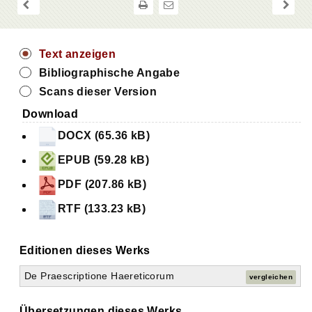
Text anzeigen
Bibliographische Angabe
Scans dieser Version
Download
DOCX (65.36 kB)
EPUB (59.28 kB)
PDF (207.86 kB)
RTF (133.23 kB)
Die Prozeßeinreden gegen die Häretiker (De praescriptione haereticorum)
Editionen dieses Werks
1. Kap. Veranlassung und Tendenz dieser Schrift
2. Kap. Daß die Häresien soviel Unheil anstiften, darf nicht uns befremden.
De Praescriptione Haereticorum
vergleichen
3. Kap. Selbst der Abfall hervorragender Christen darf uns nicht in Verwirrung setzen. Ähnliches geschah schon zur Zeit Christi.
4. Kap. Christus hat das Auftreten der Häresien im voraus angekündigt.
Übersetzungen dieses Werks