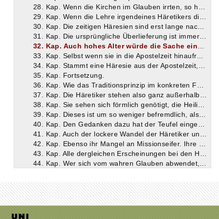
28. Kap. Wenn die Kirchen im Glauben irrten, so hätten sie nie alle zu demselben Glauben gelangen können.
29. Kap. Wenn die Lehre irgendeines Häretikers die richtige wäre, so würde folgen, daß in der ganzen Zeit vor seinem Auftreten ein verkehrtes Evangelium geglaubt wurde.
30. Kap. Die zeitigen Häresien sind erst lange nach den Zeiten der Apostel entstanden; andere verdanken gar noch lebenden Personen ihren Ursprung.
31. Kap. Die ursprüngliche Überlieferung ist immer die echte.
32. Kap. Auch hohes Alter würde die Sache einer Häresie nicht bessern; denn sie steht außerhalb der apostolischen Sukzession und der Lehreinheit der übrigen Kirchen.
33. Kap. Selbst wenn sie in die Apostelzeit hinaufreicht, so hat sie damit nur das vor andern Häresien voraus, daß sie von den durch die Apostel ausgesprochenen Zensuren getroffen ist.
34. Kap. Stammt eine Häresie aus der Apostelzeit, so ist sie von den Aposteln auch schon verworfen; ganz neue Häresien aber finden schon durch ihre späte Entstehung allein ihre Verurteilung.
35. Kap. Fortsetzung.
36. Kap. Wie das Traditionsprinzip im konkreten Falle zu benutzen sei. Die apostolischen Kirchen, besonders die römische, sind maßgebend.
37. Kap. Die Häretiker stehen also ganz außerhalb der Kirche und haben gar kein Recht, sich der Hl. Schrift zu ihren Gunsten zu bedienen.
38. Kap. Sie sehen sich förmlich genötigt, die Heilige Schrift, entsprechend ihrem jedesmaligen Irrtum, verschiedentlich zu fälschen.
39. Kap. Dieses ist um so weniger befremdlich, als ja schon bei profanen Schriften häufig Fälschungen vorkommen.
40. Kap. Den Gedanken dazu hat der Teufel eingegeben, und die Häresie, die in ähnlicher Weise wie der Götzendienst das Christentum nachäfft, ist sein Werk.
41. Kap. Auch der lockere Wandel der Häretiker und der bei ihnen herrschende Mangel an kirchlicher Ordnung zeugen gegen die Wahrheit ihrer Lehren.
42. Kap. Ebenso ihr Mangel an Missionseifer. Ihre Tätigkeit ist nur dahin gerichtet, die Kirche zu unterwühlen.
43. Kap. Alle dergleichen Erscheinungen bei den Häretikern haben ihren Grund im System.
44. Kap. Wer sich vom wahren Glauben abwendet, hat keine Entschuldigung und setzt sich in Widerspruch mit klaren Aussprüchen Christi.