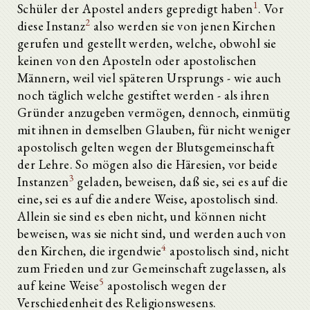
1
Schüler der Apostel anders gepredigt haben
. Vor
2
diese Instanz
also werden sie von jenen Kirchen
gerufen und gestellt werden, welche, obwohl sie
keinen von den Aposteln oder apostolischen
Männern, weil viel späteren Ursprungs - wie auch
noch täglich welche gestiftet werden - als ihren
Gründer anzugeben vermögen, dennoch, einmütig
mit ihnen in demselben Glauben, für nicht weniger
apostolisch gelten wegen der Blutsgemeinschaft
der Lehre. So mögen also die Häresien, vor beide
3
Instanzen
geladen, beweisen, daß sie, sei es auf die
eine, sei es auf die andere Weise, apostolisch sind.
Allein sie sind es eben nicht, und können nicht
beweisen, was sie nicht sind, und werden auch von
4
den Kirchen, die irgendwie
apostolisch sind, nicht
zum Frieden und zur Gemeinschaft zugelassen, als
5
auf keine Weise
apostolisch wegen der
Verschiedenheit des Religionswesens.