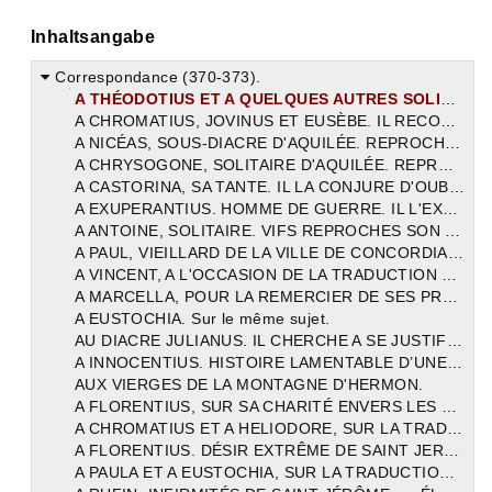
Inhaltsangabe
Correspondance (370-373).
A THÉODOTIUS ET A QUELQUES AUTRES SOLITAIRES. IL SE RECOMMANDE A LEURS PRIÈRES.
A CHROMATIUS, JOVINUS ET EUSÈBE. IL RECOMMANDE SA SOEUR ET LUI A LEURS PRIÈRES.
A NICÉAS, SOUS-DIACRE D'AQUILÉE. REPROCHES SUR SON SILENCE.
A CHRYSOGONE, SOLITAIRE D'AQUILÉE. REPROCHES ÉGALEMENT SUR SON SILENCE.
A CASTORINA, SA TANTE. IL LA CONJURE D'OUBLIER LEURS RESSENTIMENTS.
A EXUPERANTIUS. HOMME DE GUERRE. IL L'EXHORTE A MÉPRISER LES RICHESSES. En 372.
A ANTOINE, SOLITAIRE. VIFS REPROCHES SON SILENCE.
A PAUL, VIEILLARD DE LA VILLE DE CONCORDIA. ÉLOGE DE SA VIEILLESSE.
A VINCENT, A L'OCCASION DE LA TRADUCTION DE QUATORZE HOMÉLIES D'ORIGÈNE, SUR LE PROPHÈTE JÉRÉMIE. OPHTALMIE DE JÉROME, SA PAUVRETÉ, SON MANQUE DE COPISTES.
A MARCELLA, POUR LA REMERCIER DE SES PRÉSENTS.
A EUSTOCHIA. Sur le même sujet.
AU DIACRE JULIANUS. IL CHERCHE A SE JUSTIFIER DE SON SILENCE.
A INNOCENTIUS. HISTOIRE LAMENTABLE D’UNE FEMME ACCUSÉE D’ADULTÈRE PAR SON MARI.
AUX VIERGES DE LA MONTAGNE D'HERMON.
A FLORENTIUS, SUR SA CHARITÉ ENVERS LES PAUVRES, ET LES SERVICES QU'IL A RENDUS A HÉLIODORE.
A CHROMATIUS ET A HELIODORE, SUR LA TRADUCTION DU LIVRE DE TOBIE.
A FLORENTIUS. DÉSIR EXTRÊME DE SAINT JERÔME D'ALLER A JÉRUSALEM.
A PAULA ET A EUSTOCHIA, SUR LA TRADUCTION DU LIVRE DE JUDITH.