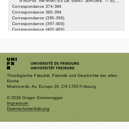
A RUFIN. INFIRMITÉS DE SAINT JÉRÔME. — ÉLOGE DE BONOSUS. — DESCRIPTION DE SA SOLITUDE.
Correspondance 374-384
Correspondance 385-394
Correspondance (395-396)
Correspondance (397-400)
Correspondance (402-405)
Correspondance (405-419)
Theologische Fakultät, Patristik und Geschichte der alten
Kirche
Miséricorde, Av. Europe 20, CH 1700 Fribourg
© 2026 Gregor Emmenegger
Impressum
Datenschutzerklärung