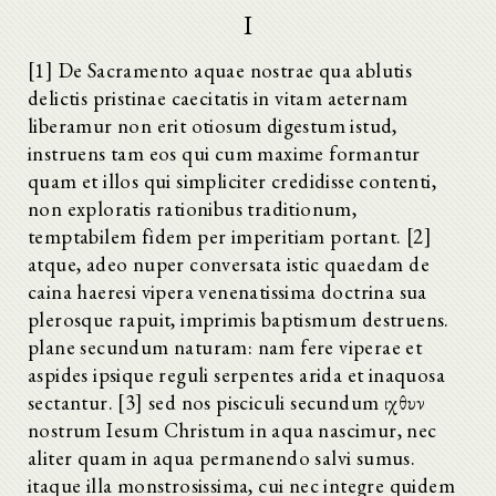
I
[1] De Sacramento aquae nostrae qua ablutis
delictis pristinae caecitatis in vitam aeternam
liberamur non erit otiosum digestum istud,
instruens tam eos qui cum maxime formantur
quam et illos qui simpliciter credidisse contenti,
non exploratis rationibus traditionum,
temptabilem fidem per imperitiam portant. [2]
atque, adeo nuper conversata istic quaedam de
caina haeresi vipera venenatissima doctrina sua
plerosque rapuit, imprimis baptismum destruens.
plane secundum naturam: nam fere viperae et
aspides ipsique reguli serpentes arida et inaquosa
sectantur. [3] sed nos pisciculi secundum ιχθυν
nostrum Iesum Christum in aqua nascimur, nec
aliter quam in aqua permanendo salvi sumus.
itaque illa monstrosissima, cui nec integre quidem