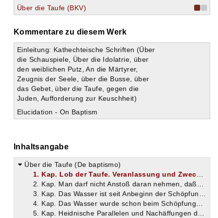
Über die Taufe (BKV)
Kommentare zu diesem Werk
Einleitung: Kathechteische Schriften (Über
die Schauspiele, Über die Idolatrie, über
den weiblichen Putz, An die Märtyrer,
Zeugnis der Seele, über die Busse, über
das Gebet, über die Taufe, gegen die
Juden, Aufforderung zur Keuschheit)
Elucidation - On Baptism
Inhaltsangabe
Über die Taufe (De baptismo)
1. Kap. Lob der Taufe. Veranlassung und Zweck der vorliegenden Schrift.
2. Kap. Man darf nicht Anstoß daran nehmen, daß das Wasser so große Wirkungen hervorbringt; denn es ist eine Eigentümlichkeit der göttlichen Werke, sich zu ihren Zwecken gerade des Unscheinbaren mit Vorliebe zu bedienen.
3. Kap. Das Wasser ist seit Anbeginn der Schöpfung ein bevorzugtes und Leben gebendes Element.
4. Kap. Das Wasser wurde schon beim Schöpfungsakte von Gott geheiligt.
5. Kap. Heidnische Parallelen und Nachäffungen der Taufe. Der Volksglaube hinsichtlich des Wassers. Ein Vorbild der Taufe.