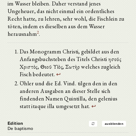
im Wasser bleiben. Daher verstand jenes
Ungeheuer, das nicht einmal ein ordentliches
Recht hatte, zu lehren, sehr wohl, die Fischlein zu
töten, indem es dieselben aus dem Wasser
2
herausnahm
.
Das Monogramm Christi, gebildet aus den
Anfangsbuchsteben des Titels Christi Ἰησοῦς
Χριστὸς, Θεοῦ Υἱὸς, Σωτὴρ welches zugleich
Fisch bedeutet.
↩
Öhler und die Ed. Vind. tilgen den in den
anderen Ausgaben an dieser Stelle sich
findenden Namen Quintilla, den gelenius
statt itaque illa umgesetzt hat.
↩
Edition
ausblenden
De baptismo