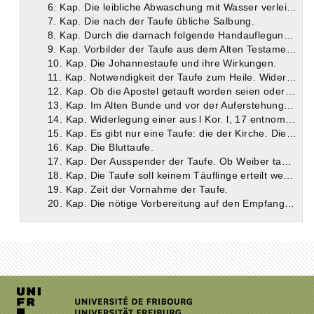
6. Kap. Die leibliche Abwaschung mit Wasser verleiht weder an sich noch allein die Gnade. Die sakramentale Handlung.
7. Kap. Die nach der Taufe übliche Salbung.
8. Kap. Durch die darnach folgende Handauflegung wird der Hl. Geist mitgeteilt.
9. Kap. Vorbilder der Taufe aus dem Alten Testament. Das Wasser im Dienste Christi.
10. Kap. Die Johannestaufe und ihre Wirkungen.
11. Kap. Notwendigkeit der Taufe zum Heile. Widerlegung der gegenteiligen Behauptung. Warum Christus persönlich nicht taufte? Die Taufe seiner Schüler zu seinen Lebzeiten.
12. Kap. Ob die Apostel getauft worden seien oder nicht? Wie sie im letzteren Falle selig werden konnten?
13. Kap. Im Alten Bunde und vor der Auferstehung Christi war die Taufe zum Seelenheil nicht erforderlich.
14. Kap. Widerlegung einer aus l Kor. l, 17 entnommenen Einwendung gegen die Taufe.
15. Kap. Es gibt nur eine Taufe: die der Kirche. Die Taufe durch Häretiker ist unwirksam.
16. Kap. Die Bluttaufe.
17. Kap. Der Ausspender der Taufe. Ob Weiber taufen dürfen ?
18. Kap. Die Taufe soll keinem Täuflinge erteilt werden ohne vorherige Prüfung. Tertullians Ansicht über die Kindertaufe.
19. Kap. Zeit der Vornahme der Taufe.
20. Kap. Die nötige Vorbereitung auf den Empfang der Taufe. Schluß.