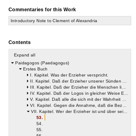
Commentaries for this Work
Introductory Note to Clement of Alexandria
Contents
Expand all
Paidagogos (Paedagogus)
Erstes Buch
I. Kapitel. Was der Erzieher verspricht.
II. Kapitel. Daß der Erzieher unserer Sünden wegen die Leitung hat.
III. Kapitel. Daß der Erzieher die Menschen liebt.
IV. Kapitel. Daß der Logos in gleicher Weise Erzieher von Männern und Frauen ist.
V. Kapitel. Daß alle die sich mit der Wahrheit beschäftigen, bei Gott Kinder sind.
VI. Kapitel. Gegen die Annahme, daß die Bezeichnung Kinder und Unmündige sich auf den Unterricht in den ersten Wissensgegenständen beziehe.
VII. Kapitel. Wer der Erzieher ist und über seine Erziehung.
53.
54.
55.
56.