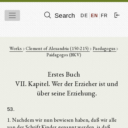
Search
DE
EN
FR
Works
Clement of Alexandria (150-215)
Paedagogus
Paidagogos (BKV)
Erstes Buch
VII. Kapitel. Wer der Erzieher ist und
über seine Erziehung.
53.
1. Nachdem wir nun bewiesen haben, daß wir alle
von der Schrift Kinder genannt werden, ja daß