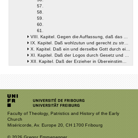
57.
58.
59.
60.
61.
VIII. Kapitel. Gegen die Auffassung, daß das Gerechte nicht gut sei.
IX. Kapitel. Daß wohlzutun und gerecht zu strafen Sache der gleichen Macht und was in dieser Hinsicht die Erziehungsweise des Logos ist.
X. Kapitel. Daß ein und derselbe Gott durch ein und denselben Logos sowohl mit Drohungen von den Sünden abhält als auch die Menschheit mit Ermahnungen rettet.
XI. Kapitel. Daß der Logos durch Gesetz und Propheten erzog.
XII. Kapitel. Daß der Erzieher in Übereinstimmung mit dem Verhalten eines Vaters Strenge und Güte anwendet.
XIII. Kapitel. Daß, wie die sittlich gute Handlung in Übereinstimmung mit der richtigen Vernunft geschieht, so umgekehrt jede sittliche Verfehlung im Gegensatz zu der Vernunft.
Zweites Buch
Drittes Buch
Faculty of Theology, Patristics and History of the Early
Church
Miséricorde, Av. Europe 20, CH 1700 Fribourg
© 2026 Gregor Emmenegger