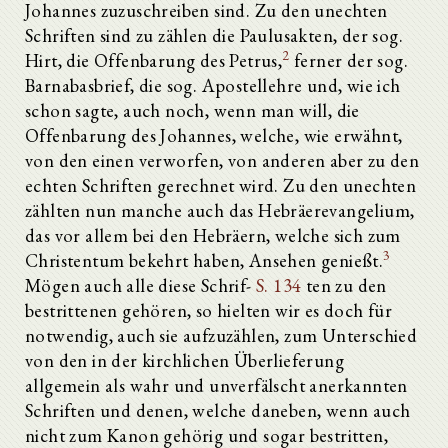
Johannes zuzuschreiben sind. Zu den unechten
Schriften sind zu zählen die Paulusakten, der sog.
2
Hirt, die Offenbarung des Petrus,
ferner der sog.
Barnabasbrief, die sog. Apostellehre und, wie ich
schon sagte, auch noch, wenn man will, die
Offenbarung des Johannes, welche, wie erwähnt,
von den einen verworfen, von anderen aber zu den
echten Schriften gerechnet wird. Zu den unechten
zählten nun manche auch das Hebräerevangelium,
das vor allem bei den Hebräern, welche sich zum
3
Christentum bekehrt haben, Ansehen genießt.
Mögen auch alle diese Schrif-
S. 134
ten zu den
bestrittenen gehören, so hielten wir es doch für
notwendig, auch sie aufzuzählen, zum Unterschied
von den in der kirchlichen Überlieferung
allgemein als wahr und unverfälscht anerkannten
Schriften und denen, welche daneben, wenn auch
nicht zum Kanon gehörig und sogar bestritten,