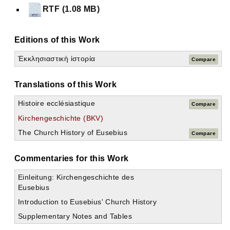
RTF (1.08 MB)
Editions of this Work
Ἐκκλησιαστικὴ ἱστορία
Compare
Translations of this Work
Expand all
Histoire ecclésiastique
Kirchengeschichte (Historia Ecclesiastica)
Compare
Erstes Buch
Kirchengeschichte (BKV)
Zweites Buch
The Church History of Eusebius
Compare
Drittes Buch
1. Kap. Die von den Aposteln missionierten Gebiete.
2. Kap. Der erste Bischof der Kirche in Rom.
Commentaries for this Work
3. Kap. Die Briefe der Apostel.
4. Kap. Die ersten Nachfolger der Apostel.
Einleitung: Kirchengeschichte des
5. Kap. Die letzte Belagerung der Juden nach Christus.
Eusebius
6. Kap. Die Hungersnot der Juden.
Introduction to Eusebius' Church History
7. Kap. Die Weissagungen Christi.
Supplementary Notes and Tables
8. Kap. Die Zeichen vor dem Kriege.
9. Kap. Josephus und seine Schriften.