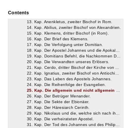
10. Kap. Erwähnung der Bibel durch Josephus.
11. Kap. Symeon leitet nach Jakobus die Kirche in Jerusalem.
Contents
12. Kap. Vespasian läßt nach den Nachkommen Davids forschen.
13. Kap. Anenkletus, zweiter Bischof in Rom.
14. Kap. Abilius, zweiter Bischof von Alexandrien.
15. Kap. Klemens, dritter Bischof (in Rom).
16. Kap. Der Brief des Klemens.
17. Kap. Die Verfolgung unter Domitian.
18. Kap. Der Apostel Johannes und die Apokalypse.
19. Kap. Domitians Befehl, die Nachkommen Davids zu ermorden.
20. Kap. Die Verwandten unseres Erlösers.
21. Kap. Cerdo, dritter Bischof der Kirche von Alexandrien.
22. Kap. Ignatius, zweiter Bischof von Antiochien.
23. Kap. Das Leben des Apostels Johannes.
24. Kap. Die Reihenfolge der Evangelien.
25. Kap. Die allgemein und nicht allgemein anerkannten Schriften der Bibel.
26. Kap. Der Betrüger Menander.
27. Kap. Die Sekte der Ebionäer.
28. Kap. Der Häresiarch Cerinth.
29. Kap. Nikolaus und die, welche sich nach ihm benannten.
30. Kap. Die verheirateten Apostel.
31. Kap. Der Tod des Johannes und des Philippus.