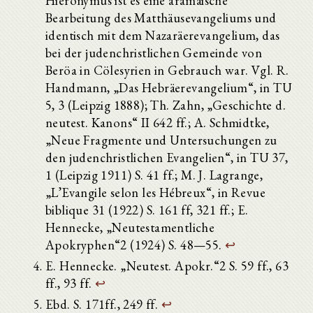
Hieronymus ist es eine aramäische
Bearbeitung des Matthäusevangeliums und
identisch mit dem Nazaräerevangelium, das
bei der judenchristlichen Gemeinde von
Beröa in Cölesyrien in Gebrauch war. Vgl. R.
Handmann, „Das Hebräerevangelium“, in TU
5, 3 (Leipzig 1888); Th. Zahn, „Geschichte d.
neutest. Kanons“ II 642 ff.; A. Schmidtke,
„Neue Fragmente und Untersuchungen zu
den judenchristlichen Evangelien“, in TU 37,
1 (Leipzig 1911) S. 41 ff.; M. J. Lagrange,
„L’Evangile selon les Hébreux“, in Revue
biblique 31 (1922) S. 161 ff, 321 ff.; E.
Hennecke, „Neutestamentliche
Apokryphen“2 (1924) S. 48—55.
↩
E. Hennecke. „Neutest. Apokr.“2 S. 59 ff., 63
ff., 93 ff.
↩
Ebd. S. 171ff., 249 ff.
↩