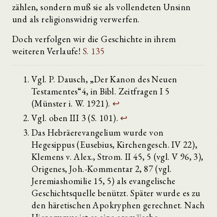
zählen, sondern muß sie als vollendeten Unsinn
und als religionswidrig verwerfen.
Doch verfolgen wir die Geschichte in ihrem
weiteren Verlaufe!
S. 135
Vgl. P. Dausch, „Der Kanon des Neuen
Testamentes“4, in Bibl. Zeitfragen I 5
(Münster i. W. 1921).
↩
Vgl. oben III 3 (S. 101).
↩
Das Hebräerevangelium wurde von
Hegesippus (Eusebius, Kirchengesch. IV 22),
Klemens v. Alex., Strom. II 45, 5 (vgl. V 96, 3),
Origenes, Joh.-Kommentar 2, 87 (vgl.
Jeremiashomilie 15, 5) als evangelische
Geschichtsquelle benützt. Später wurde es zu
den häretischen Apokryphen gerechnet. Nach