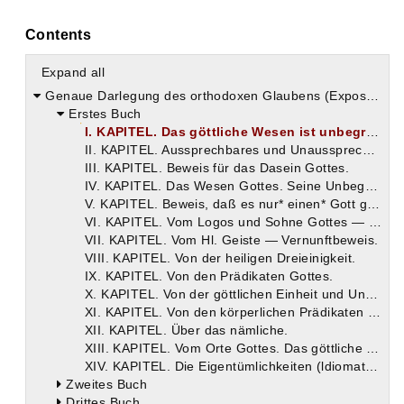
Contents
Expand all
Genaue Darlegung des orthodoxen Glaubens (Expositio fidei)
Erstes Buch
I. KAPITEL. Das göttliche Wesen ist unbegreiflich. Man darf sich nicht um das bemühen und bekümmern, was uns von den heiligen Propheten, Aposteln und Evangelisten nicht überliefert ist.
II. KAPITEL. Aussprechbares und Unaussprechbares, Erkennbares und Unerkennbares.
III. KAPITEL. Beweis für das Dasein Gottes.
IV. KAPITEL. Das Wesen Gottes. Seine Unbegreifbarkeit.
V. KAPITEL. Beweis, daß es nur* einen* Gott gibt und nicht viele.
VI. KAPITEL. Vom Logos und Sohne Gottes — Vernunftbeweis.
VII. KAPITEL. Vom Hl. Geiste — Vernunftbeweis.
VIII. KAPITEL. Von der heiligen Dreieinigkeit.
IX. KAPITEL. Von den Prädikaten Gottes.
X. KAPITEL. Von der göttlichen Einheit und Unterscheidung.
XI. KAPITEL. Von den körperlichen Prädikaten Gottes.
XII. KAPITEL. Über das nämliche.
XIII. KAPITEL. Vom Orte Gottes. Das göttliche Wesen allein ist unbegrenzt.
XIV. KAPITEL. Die Eigentümlichkeiten (ldiomata) der göttlichen Natur.
Zweites Buch
Drittes Buch