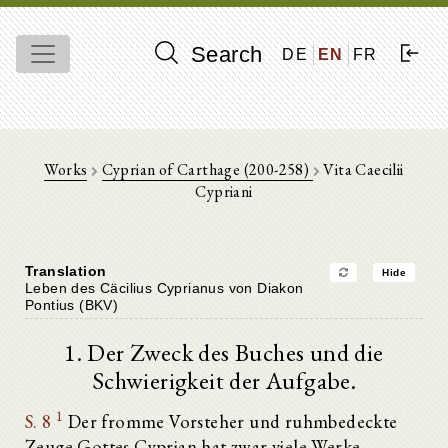
Search
DE
EN
FR
Works
Cyprian of Carthage (200-258)
Vita Caecilii
Cypriani
Translation
Hide
Leben des Cäcilius Cyprianus von Diakon
Pontius (BKV)
1. Der Zweck des Buches und die
Schwierigkeit der Aufgabe.
1
S. 8
Der fromme Vorsteher und ruhmbedeckte
Zeuge Gottes Cyprian hat zwar viele Werke