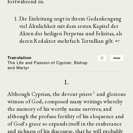
fortwährend zu.
Die Einleitung zeigt in ihrem Gedankengang
viel Ähnlichkeit mit dem ersten Kapitel der
Akten der heiligen Perpetua und Felizitas, als
deren Redaktor mehrfach Tertullian gilt.
↩
Translation
Hide
The Life and Passion of Cyprian, Bishop
and Martyr
1.
1
Although Cyprian, the devout priest
and glorious
witness of God, composed many writings whereby
the memory of his worthy name survives; and
although the profuse fertility of his eloquence and
of God's grace so expands itself in the exuberance
and richness of his discourse, that he will probably