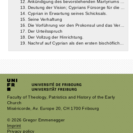
12. Ankündigung des bevorstehenden Martyriums durch eine Vision.
13. Deutung der Vision; Cyprians Fürsorge für die Armen während des Zwischenjahres.
14. Cyprian in Erwartung seines Schicksals.
15. Seine Verhaftung
16. Die Vorführung vor den Prokonsul und das Verhör.
17. Der Urteilsspruch
18. Der Vollzug der Hinrichtung.
19. Nachruf auf Cyprian als den ersten bischöflichen Märtyrer Afrikas.
Faculty of Theology, Patristics and History of the Early
Church
Miséricorde, Av. Europe 20, CH 1700 Fribourg
© 2026 Gregor Emmenegger
Imprint
Privacy policy