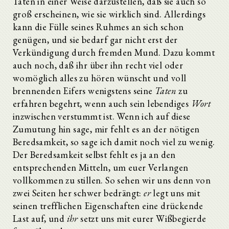
Taten in einer Weise darzustellen, daß sie auch so
groß erscheinen, wie sie wirklich sind. Allerdings
kann die Fülle seines Ruhmes an sich schon
genügen, und sie bedarf gar nicht erst der
Verkündigung durch fremden Mund. Dazu kommt
auch noch, daß ihr über ihn recht viel oder
womöglich alles zu hören wünscht und voll
brennenden Eifers wenigstens seine
Taten
zu
erfahren begehrt, wenn auch sein lebendiges
Wort
inzwischen verstummt ist. Wenn ich auf diese
Zumutung hin sage, mir fehlt es an der nötigen
Beredsamkeit, so sage ich damit noch viel zu wenig.
Der Beredsamkeit selbst fehlt es ja an den
entsprechenden Mitteln, um euer Verlangen
vollkommen zu stillen. So sehen wir uns denn von
zwei Seiten her schwer bedrängt:
er
legt uns mit
seinen trefflichen Eigenschaften eine drückende
Last auf, und
ihr
setzt uns mit eurer Wißbegierde