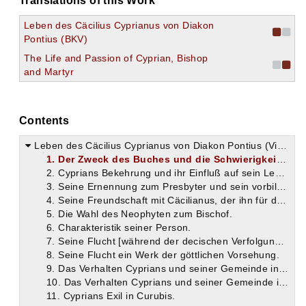
Translations of this Work
Leben des Cäcilius Cyprianus von Diakon
Pontius (BKV)
The Life and Passion of Cyprian, Bishop
and Martyr
Contents
Leben des Cäcilius Cyprianus von Diakon Pontius (Vita Caecilii Cypriani)
1. Der Zweck des Buches und die Schwierigkeit der Aufgabe.
2. Cyprians Bekehrung und ihr Einfluß auf sein Leben.
3. Seine Ernennung zum Presbyter und sein vorbildliches Wirken.
4. Seine Freundschaft mit Cäcilianus, der ihn für das Christentum gewonnen hatte.
5. Die Wahl des Neophyten zum Bischof.
6. Charakteristik seiner Person.
7. Seine Flucht [während der decischen Verfolgung] und ihre Rechtfertigung durch seine nachherige schriftstellerische Tätigkeit.
8. Seine Flucht ein Werk der göttlichen Vorsehung.
9. Das Verhalten Cyprians und seiner Gemeinde in den Zeiten der Pest.
10. Das Verhalten Cyprians und seiner Gemeinde in den Zeiten der Pest. [wie Kap. 9]
11. Cyprians Exil in Curubis.