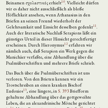
10
Beinamen σχολαστικός erhielt
. Vielleicht dürfen
wir es daher nicht ausschließlich als bloße
Höflichkeit ansehen, wenn Athanasius in den
Briefen an seinen Freund wiederholt der
11
Gelehrsamkeit und Einsicht desselben gedenkt
.
Auch der literarische Nachlaß Serapions läßt ein
günstiges Urteil in dieser Hinsicht gerechtfertigt
12
erscheinen. Durch Hieronymus
erfahren wir
nämlich auch, daß Serapion ein Werk gegen die
Manichäer verfaßte, eine Abhandlung über die
Psalmüberschriften und mehrere Briefe schrieb.
Das Buch über die Psalmüberschriften ist uns
verloren. Von den Brieten kennen wir ein
Trostschreiben an einen kranken Bischof
13
Eudoxios
, eine längere, in
S. 393
Briefform
gehaltene Abhandlung über das gottgeweihte
Leben, die an alexandrinische Mönche gerichtet
14
15