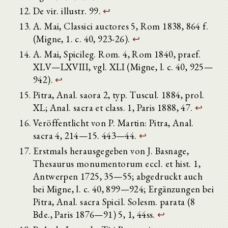
De vir. illustr. 99.
↩
A. Mai, Classici auctores 5, Rom 1838, 864 f.
(Migne, 1. c. 40, 923-26).
↩
A. Mai, Spicileg. Rom. 4, Rom 1840, praef.
XLV—LXVIII, vgl. XLI (Migne, l. c. 40, 925—
942).
↩
Pitra, Anal. saora 2, typ. Tuscul. 1884, prol.
XL; Anal. sacra et class. 1, Paris 1888, 47.
↩
Veröffentlicht von P. Martin: Pitra, Anal.
sacra 4, 214—15. 443—44.
↩
Erstmals herausgegeben von J. Basnage,
Thesaurus monumentorum eccl. et hist. 1,
Antwerpen 1725, 35—55; abgedruckt auch
bei Migne, l. c. 40, 899—924; Ergänzungen bei
Pitra, Anal. sacra Spicil. Solesm. parata (8
Bde., Paris 1876—91) 5, 1, 44ss.
↩