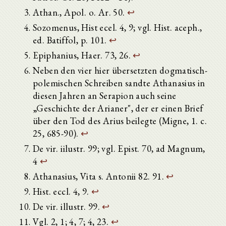
Athan., Apol. o. Ar. 50.
↩
Sozomenus, Hist ecel. 4, 9; vgl. Hist. aceph.,
ed. Batiffol, p. 101.
↩
Epiphanius, Haer. 73, 26.
↩
Neben den vier hier übersetzten dogmatisch-
polemischen Schreiben sandte Athanasius in
diesen Jahren an Serapion auch seine
„Geschichte der Arianer", der er einen Brief
über den Tod des Arius beilegte (Migne, 1. c.
25, 685-90).
↩
De vir. iilustr. 99; vgl. Epist. 70, ad Magnum,
4
↩
Athanasius, Vita s. Antonii 82. 91.
↩
Hist. eccl. 4, 9.
↩
De vir. illustr. 99.
↩
Vgl. 2, 1; 4, 7; 4, 23.
↩