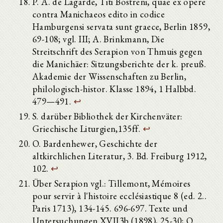
P. A. de Lagarde, Titi Bostreni, quae ex opere
contra Manichaeos edito in codice
Hamburgensi servata sunt graece, Berlin 1859,
69-108; vgl. III; A. Brinkmann, Die
Streitschrift des Serapion von Thmuis gegen
die Manichäer: Sitzungsberichte der k. preuß.
Akademie der Wissenschaften zu Berlin,
philologisch-histor. Klasse 1894, 1 Halbbd.
479—491.
↩
S. darüber Bibliothek der Kirchenväter:
Griechische Liturgien,135ff.
↩
O. Bardenhewer, Geschichte der
altkirchlichen Literatur, 3. Bd. Freiburg 1912,
102.
↩
Über Serapion vgl.: Tillemont, Mémoires
pour servir à l'histoire ecclésiastique 8 (ed. 2..
Paris 1713), 134-145. 696-697. Texte und
Untersuchungen XVII3b (1898), 25-30; O.