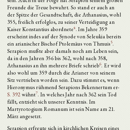
sein. Auch in der Folge hat Serapion seinem großen
Freunde die Treue bewahrt. So stand er auch an
der Spitze der Gesandtschaft, die Athanasius, wohl
355, freilich erfolglos, zu seiner Verteidigung an
4
Kaiser Konstantius abordnete
. Im Jahre 359
erscheint indes auf der Synode von Seleukia bereits
5
ein arianischer Bischof Ptolemäus von Thmuis
.
Serapion mußte aber damals noch am Leben sein,
da in den Jahren 356 bis 362, wohl nach 358,
6
Athanasius an ihn mehrere Briefe schrieb
. Er wird
also wohl um 359 durch die Arianer von seinem
Sitz vertrieben worden sein. Dazu stimmt es, wenn
Hieronymus rühmend Serapions Bekennertum er-
7
S. 392
wähnt
. In welches Jahr nach 362 sein Tod
fällt, entzieht sich unserer Kenntnis. Im
Martyrotogium Romanum ist sein Name am 21.
März angesetzt.
Serapion erfreute sich in kirchlichen Kreisen eines