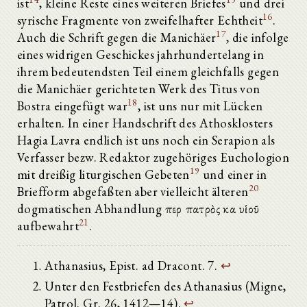
ist
, kleine Reste eines weiteren Briefes
und drei
16
syrische Fragmente von zweifelhafter Echtheit
.
17
Auch die Schrift gegen die Manichäer
, die infolge
eines widrigen Geschickes jahrhundertelang in
ihrem bedeutendsten Teil einem gleichfalls gegen
die Manichäer gerichteten Werk des Titus von
18
Bostra eingefügt war
, ist uns nur mit Lücken
erhalten. In einer Handschrift des Athosklosters
Hagia Lavra endlich ist uns noch ein Serapion als
Verfasser bezw. Redaktor zugehöriges Euchologion
19
mit dreißig liturgischen Gebeten
und einer in
20
Briefform abgefaßten aber vielleicht älteren
dogmatischen Abhandlung περὶ πατρὸς καὶ υἱοῦ
21
aufbewahrt
.
Athanasius, Epist. ad Dracont. 7.
↩
Unter den Festbriefen des Athanasius (Migne,
Patrol. Gr. 26, 1412—14).
↩