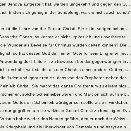
2
8. Cap. Die Antithesen, die Marcion gegen Jehova aufgestellt hat, werden umgekehrt und gegen den Gott Marcions angewendet.
 ist, finden sich genug in der Schöpfung, warum nicht auch sonst?
1
. Cap. Gegenstand der folgenden Bücher ist die Lehre von der Person Christi. Sie ist im vorigen schon mehrfach berührt und dient ihrerseits wiederum zur Bestätigung der im vorigen festgestellten Einheit Gottes.
2
. Cap. War Christus der Sohn und der Gesandte Gottes, so konnte er nicht urplötzlich und unvorbereitet auftreten, wie Marcion lehrt; in diesem Fall hätte er keinen Glauben bei den Menschen beanspruchen dürfen.
3
. Cap. Ob in einem solchen Falle noch die Wunder als Beweise für Christus würden gelten können? Dieselben würden für sich allein ohne vorausgegangene Prophezeiungen auch seine Beweiskraft haben.
4
. Cap. Wenn das System Marcions richtig ist, so hat dessen Gott der reinen Güte für sein Eingreifen jedenfalls nicht die rechte Zeit gewählt.
5
. Cap. Zwei Vorbemerkungen über die Anwendung der hl. Schrift zu Beweisen bei der gegenwärtigen Erörterung.
6
. Cap. Die Juden verwarfen Christum nicht deshalb, weil sie ihn als den Christus eines andern Gottes ansahen, wie Marcion die Sache drehen möchte, sondern weil sie ihn gar nicht für den von den Propheten angekündigten Christus hielten. Sie verurteilten ihn wegen Verletzung des mosaischen Gesetzes.
7
. Cap. Die Marcioniten machen es wie die Juden und ignorieren es, dass von den Propheten neben der Ankunft Christi in Herrlichkeit, auch eine Ankunft in Niedrigkeit geweissagt worden ist.
8
. Cap. Die Lehre Marcions über den Scheinleib Christi. Sie macht das ganze Christentum zu einem blossen Schein.
9
. Cap. Ob die Leiber, womit die Engel erschienen, solche Scheinleiber waren und Marcion sich auf sie berufen könne?
rum Gottes ein Scheinleib würdiger sein sollte als ein wirklicher.
1
1. Cap. Marcion hat zu dieser Hypothese nur gegriffen, um die wirkliche Geburt Christi zu beseitigen. Denn war Christus wirklich geboren, so konnte er kein anderer sein als der im alten Testament von den Propheten des Schöpfergottes angekündigte Christus.
1
2. Cap. Marcion wendet dagegen ein, Christus habe weder den Namen geführt, den er nach der Weissagung haben sollte, noch stimme die Art seines Auftretens zu der bei Isaias gegebenen Schilderung. Ob Christus den Namen Emmanuel verdiene?
1
3. Cap. Ob und inwiefern Christus als ein Kriegsheld und als Überwinder von Damaskus und Assyrien nach Is. Cap. 8 gelten könne.