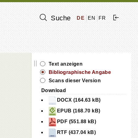
Suche
DE
EN
FR
||
Text anzeigen
Bibliographische Angabe
Scans dieser Version
Download
DOCX (164.63 kB)
EPUB (168.70 kB)
PDF (551.88 kB)
RTF (437.04 kB)