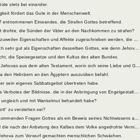
üte stets bei einander.
gkeit fördert das Gute in der Menschenwelt.
 7 entnommenen Einwandes, die Strafen Gottes betreffend.
t drohte, die Sünden der Väter an den Nachkommen zu strafen?
1
6. Cap. Wenn im alten Testament Gott zuweilen Eigenschaften und Affekte zugeschrieben werden, die der Mensch auch hat, so muss man nicht glauben, dass die mit diesen Eigenschaften verbundenenen Unvollkommenheiten, die sich beim Menschen finden, auch auf Gott zu übertragen seien. Sie sind den betreffenden Eigenschaften keineswegs wesentlich.
1
7. Cap. Güte und Strenge vertragen sich sehr gut als Eigenschaften desselben Gottes, wie denn Jehova der angeblich bloss gerechte Gott des alten Testamentes auch viele Beweise seiner Güte gegeben hat.
ht, die Speisegesetze und den Kultus des alten Bundes.
9. Cap. Einige Lehren und Aussprüche Jehovas aus dem alten Testament, worin sich seine Liebe und Güte z
va den Hebräern an den Ägyptern auszuüben befahl.
ber sein eigenes Sabbatsgebot übertreten habe.
2
2. Cap. Die scheinbare Übertretung des Verbotes der Bildnisse, die in der Anbringung von Engelgestalten auf der Bundeslade liegen soll, und die Zurückweisung von Opfern der Juden, die doch geboten waren.
 ungleich und mit Wankelmut behandelt habe?
ott“ zu verstehen sei?
2
5. Cap. Ob die im alten Testament vorkommenden Fragen Gottes als ein Beweis seines Nichtwissens anzusehen sind?
2
6. Cap. Über das Schwören Gottes und die nach der Anbetung des Kalbes dem Volke angedrohte Vernichtung.
n Jehova zum Vorwurf gemachten menschlichen Schwächen.