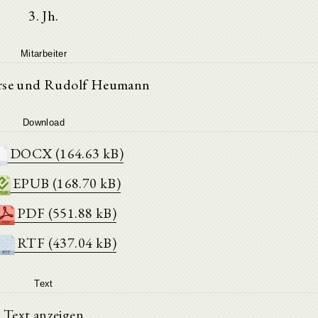
3. Jh.
Mitarbeiter
rse und Rudolf Heumann
Download
DOCX (164.63 kB)
EPUB (168.70 kB)
PDF (551.88 kB)
RTF (437.04 kB)
Text
Text anzeigen