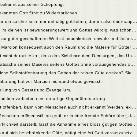
 bekannt aus seiner Schöpfung.
ekannten Gott führt zu Widersprüchen.
1
2. Cap. Ein unbekannter Gott könnte nur ein solcher sein, der unthätig geblieben, darum also überhaupt nicht erkennbar ist.
1
3. Cap. Die Schöpfung im grossen, wie im kleinen ist bewunderungswert und Gottes würdig, was schon die heidnische Philosophie und Religion beweisen.
1
4. Cap. Die Marcionitische Geringschätzung der geschaffenen Welt ist heuchlerisch, unwahr und lächerlich.
1
5. Cap. Nach seinen Prinzipien müsste Marcion konsequent auch den Raum und die Materie für Götter erklären.
1
6. Cap. Man kann die geschaffene Welt nicht derart teilen, dass das Sichtbare dem Demiurgen, das Unsichtbare dem guten Gott angehört.
1
7. Cap. Die blosse Offenbarung der Thatsache seines Daseins seitens Gottes ohne vorausgehendes oder gleichzeitiges Schaffen würde für den Menschen nicht genügen.
8. Cap. Wie soll man sich die vermeintliche Selbstoffenbarung des Gottes der reinen Güte denken? Sie muss doch jedenfalls des göttlichen Wesens wü
fenbarung hat vor Marcion niemand etwas gewusst.
ellung von Gesetz und Evangelium.
adition verbieten eine derartige Gegenüberstellung.
2
2. Cap. Eine Güte Gottes, die sich nicht offenbart, kann vom Menschen auch nicht erkannt 'werden, existiert also für ihn nicht.
2
3. Cap. Wenn der bloss gute Gott die Menschen erlösen will, so greift er in eine fremde Sphäre über, da nach Marcions System die Menschen vom Demiurgen erschaffen sind.
2
4. Cap. Die Erlösung, wie sie sich in Wirklichkeit darstellt, lässt die Annahme eines bloss gütigen Gottes, der nicht auch gerecht ist, nicht zu.
2
5. Cap. Eine reine und sich teilnahmlos auf sich beschränkende Güte, nötigt eine Art Gott vorauszusetzen, wie der des Epikur. Ein solcher könnte aber auch das Erlösungswerk nicht unternehmen.