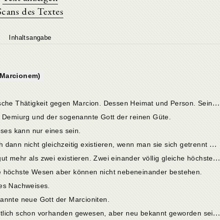
Scans des Textes
Inhaltsangabe
 Marcionem)
1
. Cap. Tertullians frühere schriftstellerische Thätigkeit gegen Marcion. Dessen Heimat und Person. Sein System im allgemeinen.
r Demiurg und der sogenannte Gott der reinen Güte.
eses kann nur eines sein.
4
. Cap. Zwei höchste Güter können auch dann nicht gleichzeitig existieren, wenn man sie sich getrennt und unabhängig von einander denken wollte.
5
. Cap. Denn es könnten dann ebenso gut mehr als zwei existieren. Zwei einander völlig gleiche höchste Wesen annehmen, hiesse nichts weiter, als unnötigerweise denselben Begriff verdoppeln, und würde hinsichtlich der ihnen schuldigen Verehrung Schwierigkeiten machen.
e höchste Wesen aber können nicht nebeneinander bestehen.
ses Nachweises.
annte neue Gott der Marcioniten.
9
. Cap. Der letztere soll allerdings eigentlich schon vorhanden gewesen, aber neu bekannt geworden sein. Dies ist undenkbar.