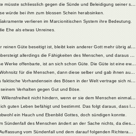
2
6. Cap. Ein solcher Gott der reinen Güte müsste schliesslich gegen die Sünde und Beleidigung seiner selbst gleichgültig sein, was unmöglich ist.
öse würde bei ihm zum blossen Schein herabsinken.
 Sakramente verlieren im Marcionitischen System ihre Bedeutung.
die Ehe als etwas Unreines.
1
. Cap. Nachdem Marcions sog. Gott der reinen Güte beseitigt ist, bleibt kein anderer Gott mehr übrig als der Weltschöpfer, der nun ins Auge zu fassen ist.
2
. Cap. Gott vollkommen zu erkennen, übersteigt allerdings die Fähigkeiten des Menschen, und daraus sind die Schwierigkeiten und Unvollkommenheiten solcher Erörterungen wie die gegenwärtige zu erklären.
3
. Cap. Dass sich Gott durch geschaffene Werke offenbarte, ist an sich schon Güte. Die Güte ist eine ewige Eigenschaft Gottes.
4
. Cap. Gottes Güte schuf zuerst einen Wohnsitz für die Menschen, dann diese selber und gab ihnen aus Güte ein Gesetz.
5
. Cap. Die Marcioniten wenden ein, das faktische Vorhandensein des Bösen in der Welt vertrage sich nicht mit der Güte, dem Vorherwissen und der Allmacht Gottes.
n seinem Verhalten gegen Gut und Böse.
7
. Cap. Gott konnte den Missbrauch der Willensfreiheit nicht hindern, wenn er sie dem Menschen einmal verliehen hatte.
8
. Cap. Gott hat den Menschen zum sittlich guten Leben befähigt und bestimmt. Das folgt daraus, dass letzterer noch jetzt durch den Gebrauch seiner Willensfreiheit zu seinem Ziele gelangt.
 obwohl ein Hauch und Ebenbild Gottes, doch sündigen konnte.
1
0. Cap. Die Einwirkung des Teufels beim Sündenfall des Menschen ändert an der Sache nichts, da dieser ebenfalls die Willensfreiheit besass, sondern sie gestattet Gott, seinen Erlösungsratschluss nur um so herrlicher zu entfalten.
1
1. Cap. Absurdität der marcionitischen Auffassung vom Sündenfall und dem darauf folgenden Richteramte Gottes. Gerechtigkeit ist eine Schutzwehr und notwendige Eigenschaft der Güte.