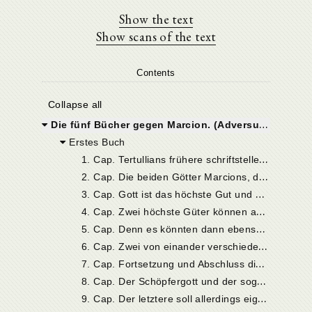
Show the text
Show scans of the text
Contents
Collapse all
Die fünf Bücher gegen Marcion. (Adversus Marcionem)
Erstes Buch
1
. Cap. Tertullians frühere schriftstellerische Thätigkeit gegen Marcion. Dessen Heimat und Person. Sein System im allgemeinen.
2
. Cap. Die beiden Götter Marcions, der Demiurg und der sogenannte Gott der reinen Güte.
3
. Cap. Gott ist das höchste Gut und dieses kann nur eines sein.
4
. Cap. Zwei höchste Güter können auch dann nicht gleichzeitig existieren, wenn man sie sich getrennt und unabhängig von einander denken wollte.
5
. Cap. Denn es könnten dann ebenso gut mehr als zwei existieren. Zwei einander völlig gleiche höchste Wesen annehmen, hiesse nichts weiter, als unnötigerweise denselben Begriff verdoppeln, und würde hinsichtlich der ihnen schuldigen Verehrung Schwierigkeiten machen.
6
. Cap. Zwei von einander verschiedene höchste Wesen aber können nicht nebeneinander bestehen.
7
. Cap. Fortsetzung und Abschluss dieses Nachweises.
8
. Cap. Der Schöpfergott und der sogenannte neue Gott der Marcioniten.
9
. Cap. Der letztere soll allerdings eigentlich schon vorhanden gewesen, aber neu bekannt geworden sein. Dies ist undenkbar.