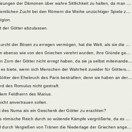
2
6. Was hat man von den geheimen Weisungen der Dämonen über wahre Sittlichkeit zu halten, da man doch öffentlich bei ihrem Kulte jede Art von Schlechtigkeit lernen konnte?
2
7. Welch erschrecklichen Verfall der öffentlichen Zucht bei den Römern die Weihe unzüchtiger Spiele zur Versöhnung ihrer Götter herbeiführte.
igion.
t der Götter abzulassen.
1
. Die Widerwärtigkeiten, die allein die Furcht der Bösen zu erregen vermögen, hat die Welt, als sie die Götter verehrte, zu allen Zeiten zu erdulden gehabt.
2
. Haben die Götter, die von den Römern ebenso wie von den Griechen verehrt wurden, ihre Gründe gehabt, Ilion der Zerstörung preiszugeben?
. Auch der Ehebruch des Paris kann den Zorn der Götter nicht erregt haben, da sie ja selbst miteinander Ehebruch beginge
4
. Varros Meinung über den Vorteil, den es biete, wenn sich Menschen der Wahrheit zuwider für Göttersöhne ausgeben.
. Es läßt sich nicht beweisen, daß die Götter den Ehebruch des Paris bestraften; denn sie haben an der Mutter des Romulus die Unzucht nicht geräc
d des Romulus nicht gestraft.
 dem Feldherrn des Marius.
icht anvertrauen sollen.
ft des Numa als ein Geschenk der Götter zu erachten?
1
0. War es wünschenswert, daß sich das römische Reich durch so wütende Kämpfe vergrößerte, da es doch bei der unter Numa eingeschlagenen Richtung in Ruhe und Sicherheit hätte existieren können?
1
1. Das Bildnis des Apollo von Cumä soll durch Vergießen von Tränen die Niederlage der Griechen angezeigt haben, denen es nicht helfen konnte.