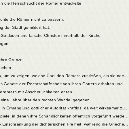
ich die Herrschsucht der Römer entwickelte.
chte die Römer nicht zu bessern.
g der Stadt gemildert hat.
 Gottlosen und falsche Christen innerhalb der Kirche.
ngen.
 ihre Grenze.
Buches.
3
. Man muß die Geschichte heranziehen, um zu zeigen, welche Übel den Römern zustießen, als sie noch ihre Götter verehrten und bevor sich die christliche Religion ausbreitete.
4
. Die Verehrer der Götter haben niemals Gebote der Rechtschaffenheit von ihren Göttern erhalten und haben bei deren Kult alle Schändlichkeiten begangen.
Verehrern mit Abscheulichkeiten ehren.
n eine Lehre über den rechten Wandel gegeben.
7
. Die Erfindungen der Philosophen sind in Ermanglung göttlicher Autorität kraftlos, da weit wirksamer zur Nachfolge reizt, was Götter tun, als was Menschen sagen.
8
. Die Götter werden durch die Bühnenspiele, in denen ihre Schändlichkeiten öffentlich vorgeführt werden, nicht beleidigt, sondern versöhnt.
9
. Wie die alten Römer urteilten über die Einschränkung der dichterischen Freiheit, während die Griechen ihr, hierin dem Urteil der Götter beistimmend, keine Zügel angelegt wissen wollten.