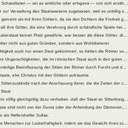
1
0. Arglist der Dämonen ist es, wenn sie Schandtaten — sei es wirkliche oder erlogene — von sich erzählt wissen wollen.
1
1. Die Griechen haben die Schauspieler zur Verwaltung des Staatswesens zugelassen, weil es unbillig sei, daß sie, die die Götter versöhnen, von den Menschen verachtet werden.
1
2. Die Römer haben es mit sich besser gemeint als mit ihren Göttern, da sie den Dichtern die Freiheit gegenüber den Menschen unterbanden.
1
3. Die Römer hätten einsehen sollen, daß ihre Götter, die eine Verehrung durch schändliche Spiele heischten, keine göttlichen Ehren verdienten.
1
4. Plato, der den Dichtern in seinem Musterstaat keinen Platz gewährte, war besser als diese Götter, die sich durch Schauspiele verehren ließen.
ter nicht aus guten Gründen, sondern aus Wohldienerei.
1
6. Hätten sich die Götter um die Gerechtigkeit auch nur einen Deut gekümmert, so hätten die Römer von ihnen Vorschriften über Lebensführung erhalten sollen, statt von anderen Völkern Gesetze herübernehmen zu müssen.
1
7. Der Raub der Sabinerinen und andere Ungerechtigkeiten, die im römischen Staat auch in den guten Zeiten häufig genug vorkamen.
1
8. Sallusts Ausführungen über die gegenteilige Beeinflussung der Sitten der Römer durch Furcht und durch Sicherheit.
taate, ehe Christus mit den Göttern aufräumte.
2
0. Das Ideal der Glückseligkeit und der Sittenzustände nach der Anschauung derer, die die Zeiten der christlichen Religion anklagen.
 Staat.
2. Die Götter der Römer haben sich stets völlig gleichgültig dazu verhalten, daß der Staat an Sittenlosigkeit zugrunde g
2
3. Die wechselnden irdischen Verhältnisse sind nicht von der Gunst oder der Anfeindung der Dämonen, sondern von dem Ratschluß des wahren Gottes abhängig.
 als Helfershelfer Sullas.
2
5. Wie sehr reizen die bösen Geister die Menschen zur Lasterhaftigkeit, indem sie das Gewicht ihres scheinbar göttlichen Beispiels für Begehung von Freveln einsetzen!