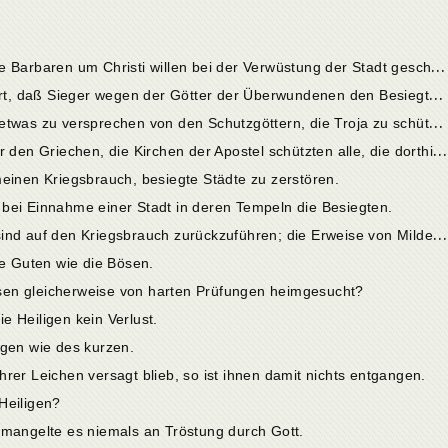
1
. Gegner des Namens Christi, deren die Barbaren um Christi willen bei der Verwüstung der Stadt geschont haben.
2
. Es ist in der Kriegsgeschichte unerhört, daß Sieger wegen der Götter der Überwundenen den Besiegten Schonung gewährt hätten.
3
. Es war unklug von den Römern, sich etwas zu versprechen von den Schutzgöttern, die Troja zu schützen nicht imstande waren.
4
. Das Asyl der Juno rettete niemand vor den Griechen, die Kirchen der Apostel schützten alle, die dorthin flüchteten, vor den Barbaren.
meinen Kriegsbrauch, besiegte Städte zu zerstören.
bei Einnahme einer Stadt in deren Tempeln die Besiegten.
7
. Die Greuel bei der Eroberung Roms sind auf den Kriegsbrauch zurückzuführen; die Erweise von Milde dagegen flossen aus der Kraft des Namens Christi.
ie Guten wie die Bösen.
sen gleicherweise von harten Prüfungen heimgesucht?
ie Heiligen kein Verlust.
ngen wie des kurzen.
rer Leichen versagt blieb, so ist ihnen damit nichts entgangen.
Heiligen?
 mangelte es niemals an Tröstung durch Gott.