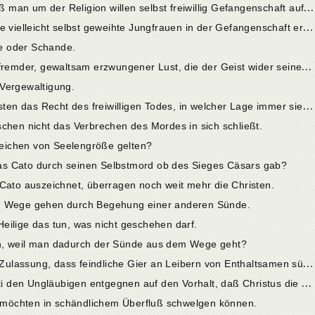
1
5. Regulus bietet ein Beispiel dafür, daß man um der Religion willen selbst freiwillig Gefangenschaft auf sich nehmen soll, was jedoch diesem Verehrer der Götter nicht zu nützen vermochte.
1
6. Konnte durch Vergewaltigung, wie sie vielleicht selbst geweihte Jungfrauen in der Gefangenschaft erduldeten, die seelische Tugend ohne Zustimmung des Willens befleckt werden?
fe oder Schande.
1
8. Was hat es für eine Bewandtnis mit fremder, gewaltsam erzwungener Lust, die der Geist wider seinen Willen an dem vergewaltigten Leibe erduldet?
 Vergewaltigung.
2
0. Keine Schriftstelle gewährt den Christen das Recht des freiwilligen Todes, in welcher Lage immer sie sich finden.
schen nicht das Verbrechen des Mordes in sich schließt.
 Zeichen von Seelengröße gelten?
, das Cato durch seinen Selbstmord ob des Sieges Cäsars gab?
 Cato auszeichnet, überragen noch weit mehr die Christen.
em Wege gehen durch Begehung einer anderen Sünde.
eilige das tun, was nicht geschehen darf.
en, weil man dadurch der Sünde aus dem Wege geht?
2
8. Wie zeigt sich Gottes Gericht in der Zulassung, dass feindliche Gier an Leibern von Enthaltsamen sündigen durfte?
2
9. Was soll also die Gefolgschaft Christi den Ungläubigen entgegnen auf den Vorhalt, daß Christus die Seinen vor der Wut der Feinde nicht geschützt habe?
en möchten in schändlichem Überfluß schwelgen können.