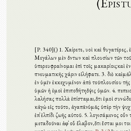
(Epist
[P. 340]() 1. Χαίρετε, υἱοὶ καὶ θυγατέρες,
Μεγάλων μὲν ὄντων καὶ πλουσίων τῶν τοῦθ
ὑπερευφραίνομαι ἐπὶ τοῖς μακαρίοιςκαὶ ἐ
πνευματικῆς χάριν εἰλήφατε. 3. διὸ καὶμ
ἐν ὑμῖν ἐκκεχυμένον ἀπὸ τοῦπλουσίου τῆς
ὑμῶν ἡ ἐμοὶ ἐπιποθήτηὄψις ὑμῶν. 4. πεπει
λαλήσας πολλὰ ἐπίσταμαι,ὅτι ἐμοὶ συνώδε
κἀγὼ εἰς τοῦτο, ἀγαπᾶνὑμᾶς ὑπὲρ τὴν ψυχή
ἐπ̓ ἐλπίδι ζωῆς αὐτοῦ. 5. λογισάμενος οὖν
μεταδοῦναι ἀφ̓ οὗ ἔλαβον,ὅτι ἔσται μοι τ