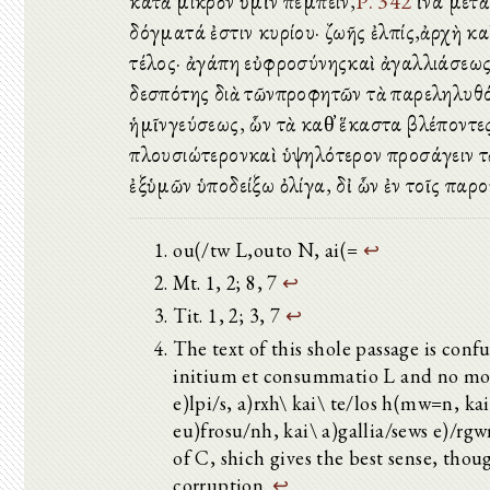
κατὰ μικρὸν ὑμῖν πέμπειν,
P. 342
ἵνα μετὰ
δόγματά ἐστιν κυρίου· ζωῆς ἐλπίς,ἀρχὴ κα
τέλος· ἀγάπη εὐφροσύνηςκαὶ ἀγαλλιάσεως
δεσπότης διὰ τῶνπροφητῶν τὰ παρεληλυθό
ἡμῖνγεύσεως, ὧν τὰ καθ̓ ἕκαστα βλέποντε
πλουσιώτερονκαὶ ὑψηλότερον προσάγειν τῷ 
ἐξὑμῶν ὑποδείξω ὀλίγα, δἰ ὧν ἐν τοῖς παρ
ou(/tw L,outo N, ai(=
↩
Mt. 1, 2; 8, 7
↩
Tit. 1, 2; 3, 7
↩
The text of this shole passage is conf
initium et consummatio L and no more;
e)lpi/s, a)rxh\ kai\ te/los h(mw=n, ka
eu)frosu/nh, kai\ a)gallia/sews e)/rgw
of C, shich gives the best sense, thoug
corruption.
↩