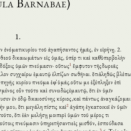
ula Barnabae)
1.
 ἐν ὀνόματικυρίου τοῦ ἀγαπήσαντος ἡμᾶς, ἐν εἰρήνῃ. 2.
εοῦ δικαιωμάτων εἰς ὑμᾶς, ὑπέρ τι καὶ καθ̓ὑπερβολὴν
1
νδόξοις ὑμῶν πνεύμασιν· οὕτως
ἔμφυτον τῆςδωρεᾶς
ᾶλλον συγχαίρω ἐμαυτῷ ἐλπίζων σωθῆναι. ὅτιἀληθῶς βλέπ
 πηγῆς κυρίου πνεῦμα ἐφ̓ ὑμᾶς.οὕτω με ἐξέπληξεν ἐπὶ
σμένος οὖν τοῦτο καὶ συνειδὼςἐμαυτῷ, ὅτι ἐν ὑμῖν
υσεν ἐν ὁδῷ δικαιοσύνης κύριος,καὶ πάντως ἀναγκάζομαι
2
ν μου, ὅτι μεγάλη πίστις καὶ
ἀγάπη ἐγκατοικεῖ ἐν ὑμῖν
 τοῦτο, ὅτι ἐὰν μελήσῃ μοιπερὶ ὑμῶν τοῦ μέρος τι
οιούτοις πνεύμασιν ὑπηρετήσαντιεἰς μισθόν, ἐσπούδασα
3