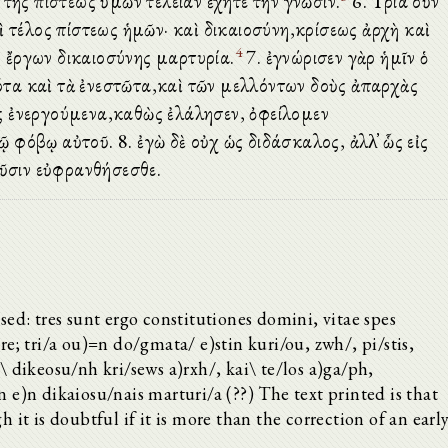
 τῆς πίστεως ὑμῶν τελείαν ἔχητε τὴν γνῶσιν.
6. Τρία οὖν
ὶ τέλος πίστεως ἡμῶν· καὶ δικαιοσύνη,κρίσεως ἀρχὴ καὶ
4
 ἔργων δικαιοσύνης μαρτυρία.
7. ἐγνώρισεν γὰρ ἡμῖν ὁ
τα καὶ τὰ ἐνεστῶτα,καὶ τῶν μελλόντων δοὺς ἀπαρχὰς
ς ἐνεργούμενα,καθὼς ἐλάλησεν, ὀφείλομεν
φόβῳ αὐτοῦ. 8. ἐγὼ δὲ οὐχ ὡς διδάσκαλος, ἀλλ̓ ὧς εἰς
οῦσιν εὐφρανθήσεσθε.
used: tres sunt ergo constitutiones domini, vitae spes
 tri/a ou)=n do/gmata/ e)stin kuri/ou, zwh/, pi/stis,
i\ dikeosu/nh kri/sews a)rxh/, kai\ te/los a)ga/ph,
n e)n dikaiosu/nais marturi/a (??) The text printed is that
h it is doubtful if it is more than the correction of an earl