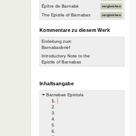
Épître de Barnabé
vergleichen
The Epistle of Barnabas
vergleichen
Kommentare zu diesem Werk
Einleitung zum
Barnabasbrief
Introductory Note to the
Epistle of Barnabas
ω
Inhaltsangabe
Barnabae Epistula
1.
2.
3.
4.
5.
6.