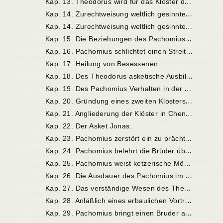
K
ap. 13. Theodorus wird für das Kloster des Pachomius gewonnen
K
ap. 14. Zurechtweisung weltlich gesinnter Brüder und ihr Austritt
K
ap. 14. Zurechtweisung weltlich gesinnter Brüder und ihr Austritt
K
ap. 15. Die Beziehungen des Pachomius zu Dionysius. Heilung eines kranken Weibes.
K
ap. 16. Pachomius schlichtet einen Streit zwischen einem Klostervorstand und einem von dessen Brüdern.
Kap. 17. Heilung von Besessenen.
K
ap. 18. Des Theodorus asketische Ausbildung.
K
ap. 19. Des Pachomius Verhalten in der Krankheit.
K
ap. 20. Gründung eines zweiten Klosters in Pibu.
K
ap. 21. Angliederung der Klöster in Chenoboskia und Muchonse.
Kap. 22. Der Asket Jonas.
K
ap. 23. Pachomius zerstört ein zu prächtig errichtetes Gebetshaus wieder.
K
ap. 24. Pachomius belehrt die Brüder über den Widerstand gegen Angriffe der Dämonen.
K
ap. 25. Pachomius weist ketzerische Mönche ab, die ihn zu einem Wunderzeichen herausfordern.
K
ap. 26. Die Ausdauer des Pachomius im Wachen. Zurechtweisung des Kornelius.
K
ap. 27. Das verständige Wesen des Theodorus gegenüber seinem Bruder Paphnutius und einem schwachen Mitbruder.
K
ap. 28. Anläßlich eines erbaulichen Vortrages des Theodorus leitet Pachomius hochmütige Brüder zur Demut an.
K
ap. 29. Pachomius bringt einen Bruder auf den rechten Weg.