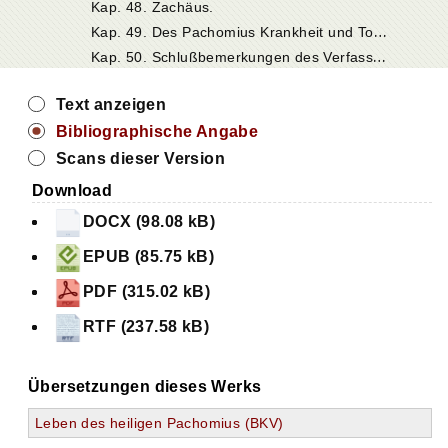
Kap. 48. Zachäus.
K
ap. 49. Des Pachomius Krankheit und Tod. Wahl des Petronius zum Nachfolger.
K
ap. 50. Schlußbemerkungen des Verfassers.
Text anzeigen
Bibliographische Angabe
Scans dieser Version
Download
DOCX (98.08 kB)
EPUB (85.75 kB)
PDF (315.02 kB)
RTF (237.58 kB)
Übersetzungen dieses Werks
Leben des heiligen Pachomius (BKV)