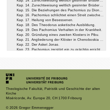
Kap. 14. Zurechtweisung weltlich gesinnter Brüder und ihr Austritt
Kap. 14. Zurechtweisung weltlich gesinnter Brüder und ihr Austritt
Kap. 15. Die Beziehungen des Pachomius zu Dionysius. Heilung eines kranken Weibes.
Kap. 16. Pachomius schlichtet einen Streit zwischen einem Klostervorstand und einem von dessen Brüdern.
Kap. 17. Heilung von Besessenen.
Kap. 18. Des Theodorus asketische Ausbildung.
Kap. 19. Des Pachomius Verhalten in der Krankheit.
Kap. 20. Gründung eines zweiten Klosters in Pibu.
Kap. 21. Angliederung der Klöster in Chenoboskia und Muchonse.
Kap. 22. Der Asket Jonas.
Kap. 23. Pachomius zerstört ein zu prächtig errichtetes Gebetshaus wieder.
Kap. 24. Pachomius belehrt die Brüder über den Widerstand gegen Angriffe der Dämonen.
Kap. 25. Pachomius weist ketzerische Mönche ab, die ihn zu einem Wunderzeichen herausfordern.
Kap. 26. Die Ausdauer des Pachomius im Wachen. Zurechtweisung des Kornelius.
Kap. 27. Das verständige Wesen des Theodorus gegenüber seinem Bruder Paphnutius und einem schwachen Mitbruder.
Kap. 28. Anläßlich eines erbaulichen Vortrages des Theodorus leitet Pachomius hochmütige Brüder zur Demut an.
Kap. 29. Pachomius bringt einen Bruder auf den rechten Weg.
Kap. 30. Einer der Brüder kehrt in die Welt zurück.
Kap. 31. Pachomjus hat ein Gesicht über das Schicksal der Brüder. Er macht den Theodorus zum Verwalter in Tabennesis.
Theologische Fakultät, Patristik und Geschichte der alten
Kirche
Kap. 32. Aufnahme zweier neuer Brüder, darunter des Silvanus.
Miséricorde, Av. Europe 20, CH 1700 Fribourg
Kap. 33. Gründung eines neuen Klosters. Besichtigung der älteren Klöster.
Kap. 34. Die Bestrafung derer, die den Bau hindern wollen.
© 2026 Gregor Emmenegger
Kap. 35. Einrichtung des Klosters. Unterredung zwischen Theodorus und einem Philosophen.