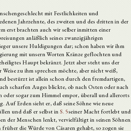
enschengeschlecht mit Festlichkeiten und
enen Jahrzehnte, des zweiten und des dritten in der
m erst brachten auch wir selber inmitten einer
eisungen anläßlich seines zwanzigjährigen
eger unsere Huldigungen dar; schon haben wir ihm
Regierung mit unsern Worten Kränze geflochten und
geheiligtes Haupt bekränzt. Jetzt aber steht uns der
r Weise zu ihm sprechen möchte, aber nicht weiß,
nd bestürzt ist allein schon durch den fremdartigen,
ch scharfen Auges blickte, ob nach Osten oder nach
in oder sogar zum Himmel empor, überall und allerorts
ig. Auf Erden sieht er, daß seine Söhne wie neue
llen und daß er selbst in
S. 5
seiner Macht fortlebt und
en der Menschen lenkt, vervielfältigt in seinen Söhnen
n früher die Würde von Cäsaren gehabt, so zogen sie