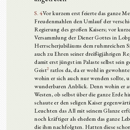
S. 4
Vor kurzem erst feierte das ganze M
Freudenmahlen den Umlauf der verschied
Regierung des großen Kaisers; vor kurze
Versammlung der Diener Gottes in Lobpr
Herrscherjubiläums dem ruhmreichen Si
auch zu Ehren seiner dreißigjährigen 
damit erst jüngst im Palaste selbst sein 
2
Geist
ratlos da, da er wohl in gewohnte
wohin er sich auch nur wenden sollte, u
wunderbaren Anblick. Denn wohin er au
Westen, ob selbst über die ganze Erde h
schaute er den seligen Kaiser gegenwärt
Leuchten das All mit seinem Glanze erfü
noch kräftiger als ehedem das ganze Leb
die ihm nachfolgten. Hatten diese scho