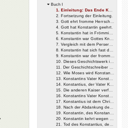
Buch I
1. Einleitung: Das Ende Konstantins; seine Söhne haben die Herrschaft angetreten
2. Fortsetzung der Einleitung.
3. Gott ehrt fromme Herrscher und stürzt Tyrannen.
4. Gott hat Konstantin geehrt.
5. Konstantin hat in Frömmigkeit über dreißig Jahre die Alleinherrschaft geführt und über sechzig Jahre gelebt.
6. Konstantin war Gottes Knecht und Besieger der Völker.
7. Vergleich mit dem Perserkönig Kyrus und dem Makedonierkönig Alexander.
8. Konstantin hat sich fast den ganzen Erdkreis unterworfen.
9. Konstantin war der fromme Sohn eines Kaisers und vererbte seine Herrschaft kaiserlichen Söhnen.
10. Dieses Geschichtswerk ist sowohl notwendig wie auch ersprießlich für die Seelen.
11. Der Geschichtschreiber will hier nur von den gottgefälligen Taten Konstantins berichten.
12. Wie Moses wird Konstantin in den Palästen von Tyrannen erzogen.
13. Konstantins Vater Konstantius duldet nicht, daß die Leute des Diokletian, Maximian und Maxentius die Christen verfolgen ( Der Name Maxentius ist sicher falsch; außer Diokletian ist wohl an Galerius Maximianus und Maximianus Herculius zu denken. Die Verfolgung begann 303. ) .
14. Konstantius, der Vater Konstantins, füllt, da ihm von Diokletian seine Armut vorgeworfen wird, die Schatzkammern mit Geld, gibt dieses jedoch denen wieder zurück, die es herbeigebracht haben.
15. Die anderen Kaiser verfolgen die Christen.
16. Konstantins Vater Konstantius gibt sich den Anschein eines Götzendieners und verbannt alle, die sich bereit erklären zu opfern; er behält hingegen diejenigen bei sich im Palaste, die es vorgezogen haben, ihren Glauben zu bekennen.
17. Konstantius ist dem Christentum freundlich gesinnt.
18. Nach der Abdankung des Diokletian und Maximian ist Konstantius, der sich einer reichen Nachkommenschaft erfreut, der erste Augustus.
19. Konstantin, des Konstantius Sohn, ist früher als Jüngling mit Diokletian nach Palästina gekommen.
,
20. Konstantin kehrt wegen der Nachstellungen des Diokletian zu seinem Vater zurück.
21. Tod des Konstantius, der seinem Sohne Konstantin die Herrschaft hinterläßt.